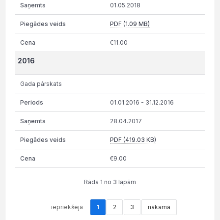
01.05.2018
PDF (1.09 MB)
€11.00
2016
Gada pārskats
01.01.2016 - 31.12.2016
28.04.2017
PDF (419.03 KB)
€9.00
Rāda 1 no 3 lapām
iepriekšējā
1
2
3
nākamā