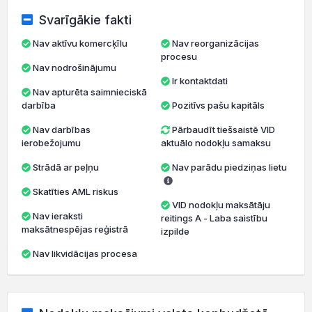
Svarīgākie fakti
Nav aktīvu komercķīlu
Nav reorganizācijas
procesu
Nav nodrošinājumu
Ir kontaktdati
Nav apturēta saimnieciskā
darbība
Pozitīvs pašu kapitāls
Nav darbības
Pārbaudīt tiešsaistē VID
ierobežojumu
aktuālo nodokļu samaksu
Strādā ar peļņu
Nav parādu piedziņas lietu
Skatīties AML riskus
VID nodokļu maksātāju
Nav ieraksti
reitings A - Laba saistību
maksātnespējas reģistrā
izpilde
Nav likvidācijas procesa