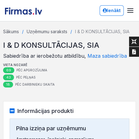
Ienākt
Sākums
Uzņēmumu saraksts
I & D KONSULTĀCIJAS, SIA
I & D KONSULTĀCIJAS, SIA
Sabiedrība ar ierobežotu atbildību,
Maza sabiedrība
VIETA NOZARĒ
69
PĒC APGROZĪJUMA
43
PĒC PEĻŅAS
18
PĒC DARBINIEKU SKAITA
Informācijas produkti
Pilna izziņa par uzņēmumu