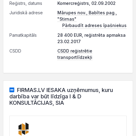
Reģistrs, datums
Komercreģistrs, 02.09.2002
Juridiskā adrese
Mārupes nov., Babītes pag.,
"Stirnas"
Pārbaudīt adreses īpašniekus
Pamatkapitāls
28 400 EUR, reģistrēta apmaksa
23.02.2017
CSDD
CSDD reģistrētie
transportlīdzekļi
FIRMAS.LV IESAKA uzņēmumus, kuru
darbība var būt līdzīga I & D
KONSULTĀCIJAS, SIA