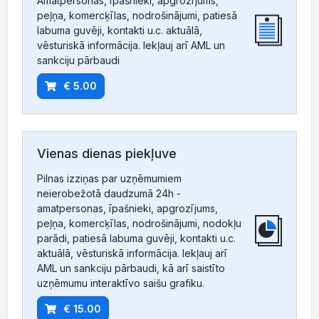
Amatpersonas, īpašnieki, apgrozījums,
peļņa, komercķīlas, nodrošinājumi, patiesā
labuma guvēji, kontakti u.c. aktuālā,
vēsturiskā informācija. Iekļauj arī AML un
sankciju pārbaudi
€ 5.00
Vienas dienas piekļuve
Pilnas izziņas par uzņēmumiem
neierobežotā daudzumā 24h -
amatpersonas, īpašnieki, apgrozījums,
peļņa, komercķīlas, nodrošinājumi, nodokļu
parādi, patiesā labuma guvēji, kontakti u.c.
aktuālā, vēsturiskā informācija. Iekļauj arī
AML un sankciju pārbaudi, kā arī saistīto
uzņēmumu interaktīvo saišu grafiku.
€ 15.00