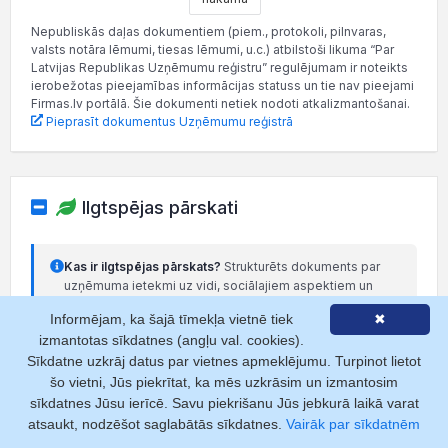
Nepubliskās daļas dokumentiem (piem., protokoli, pilnvaras,
valsts notāra lēmumi, tiesas lēmumi, u.c.) atbilstoši likuma “Par
Latvijas Republikas Uzņēmumu reģistru” regulējumam ir noteikts
ierobežotas pieejamības informācijas statuss un tie nav pieejami
Firmas.lv portālā. Šie dokumenti netiek nodoti atkalizmantošanai.
Pieprasīt dokumentus Uzņēmumu reģistrā
Ilgtspējas pārskati
Kas ir ilgtspējas pārskats?
Strukturēts dokuments par
uzņēmuma ietekmi uz vidi, sociālajiem aspektiem un
pārvaldību (ESG).
Informējam, ka šajā tīmekļa vietnē tiek
✖
Lasīt vairāk
izmantotas sīkdatnes (angļu val. cookies).
Sīkdatne uzkrāj datus par vietnes apmeklējumu. Turpinot lietot
šo vietni, Jūs piekrītat, ka mēs uzkrāsim un izmantosim
Ilgtspējas pārskati nav pievienoti.
Pievienot
sīkdatnes Jūsu ierīcē. Savu piekrišanu Jūs jebkurā laikā varat
atsaukt, nodzēšot saglabātās sīkdatnes.
Vairāk par sīkdatnēm