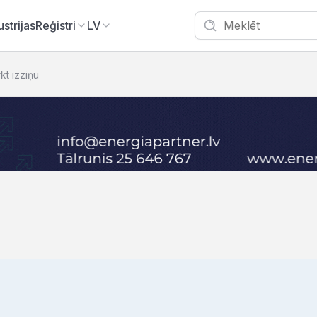
ustrijas
Reģistri
LV
rkt izziņu