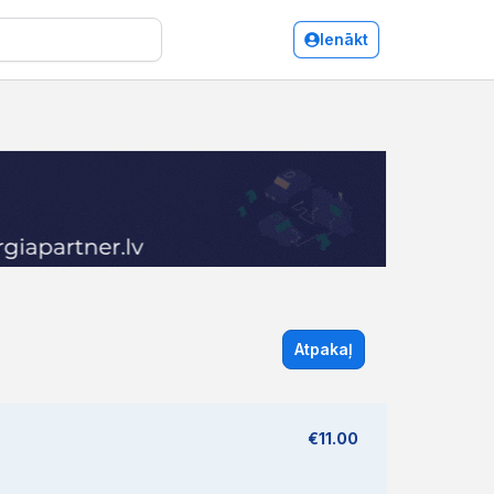
Ienākt
Atpakaļ
€11.00