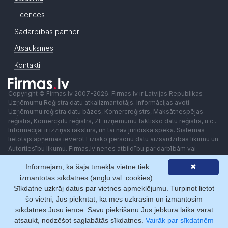
Licences
Sadarbības partneri
Atsauksmes
Kontakti
Copyright © Firmas.lv 2007-2026. Firmas.lv ir Latvijas Republikas
Uzņēmumu Reģistra datu atkalizmantotājs. Informācijas avoti:
Uzņēmumu reģistra datu bāzes, Komercreģistrs, Maksātnespējas
reģistrs, Komercķīlu reģistrs, ZL uzņēmumu faktisko datu reģistrs, u.c..
Informācijai ir izziņas raksturs, un tai nav juridiska spēka. Sistēmas
lietotājs apņemas ievērot Fizisko personu datu aizsardzības likumu un
Autortiesību likumu. Firmas.lv nenes atbildību par darbībām vai
lēmumiem, kas balstīti uz saņemto pakalpojumu. Lietotājam aizliegts
Informējam, ka šajā tīmekļa vietnē tiek
✖
izmantot jebkādas automatizētas sistēmas vai iekārtas (robotus)
piekļuvei sistēmai bez rakstiskas saskaņošanas ar Firmas.lv. Galvenā
izmantotas sīkdatnes (angļu val. cookies).
redaktore: Ingūna Pempere.
Sīkdatne uzkrāj datus par vietnes apmeklējumu. Turpinot lietot
Lietošanas noteikumi
Privātuma politika
Norēķini ar
šo vietni, Jūs piekrītat, ka mēs uzkrāsim un izmantosim
sīkdatnes Jūsu ierīcē. Savu piekrišanu Jūs jebkurā laikā varat
atsaukt, nodzēšot saglabātās sīkdatnes.
Vairāk par sīkdatnēm