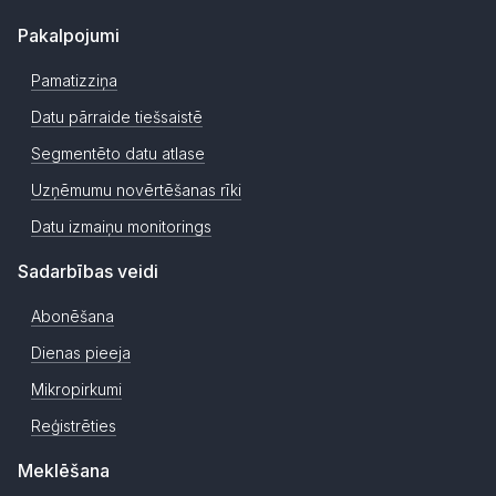
Pakalpojumi
Pamatizziņa
Datu pārraide tiešsaistē
Segmentēto datu atlase
Uzņēmumu novērtēšanas rīki
Datu izmaiņu monitorings
Sadarbības veidi
Abonēšana
Dienas pieeja
Mikropirkumi
Reģistrēties
Meklēšana