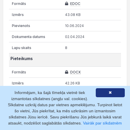
EDOC
43.08 KB
10.06.2024
02.04.2024
8
Pieteikums
DOCX
42.26 KB
Informējam, ka šajā tīmekļa vietnē tiek
✖
26.05.2021
izmantotas sīkdatnes (angļu val. cookies).
Sīkdatne uzkrāj datus par vietnes apmeklējumu. Turpinot lietot
26.05.2021
šo vietni, Jūs piekrītat, ka mēs uzkrāsim un izmantosim
5
sīkdatnes Jūsu ierīcē. Savu piekrišanu Jūs jebkurā laikā varat
atsaukt, nodzēšot saglabātās sīkdatnes.
Vairāk par sīkdatnēm
Pieteikums