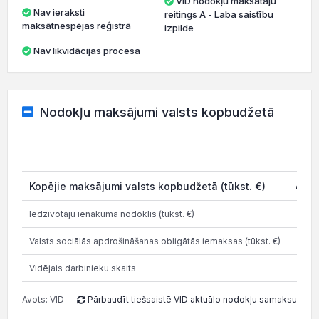
VID nodokļu maksātāju
Nav ieraksti
reitings A - Laba saistību
maksātnespējas reģistrā
izpilde
Nav likvidācijas procesa
Nodokļu maksājumi valsts kopbudžetā
20
Kopējie maksājumi valsts kopbudžetā (tūkst. €)
427.
Iedzīvotāju ienākuma nodoklis (tūkst. €)
90.
Valsts sociālās apdrošināšanas obligātās iemaksas (tūkst. €)
1
Vidējais darbinieku skaits
Avots: VID
Pārbaudīt tiešsaistē VID aktuālo nodokļu samaksu