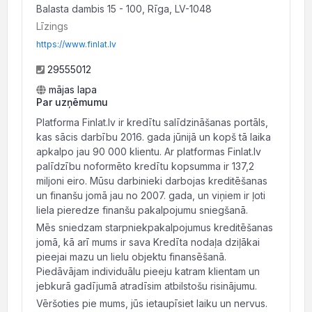
Balasta dambis 15 - 100, Rīga, LV-1048
Līzings
https://www.finlat.lv
29555012
mājas lapa
Par uzņēmumu
Platforma Finlat.lv ir kredītu salīdzināšanas portāls,
kas sācis darbību 2016. gada jūnijā un kopš tā laika
apkalpo jau 90 000 klientu. Ar platformas Finlat.lv
palīdzību noformēto kredītu kopsumma ir 137,2
miljoni eiro. Mūsu darbinieki darbojas kreditēšanas
un finanšu jomā jau no 2007. gada, un viņiem ir ļoti
liela pieredze finanšu pakalpojumu sniegšanā.
Mēs sniedzam starpniekpakalpojumus kreditēšanas
jomā, kā arī mums ir sava Kredīta nodaļa dziļākai
pieejai mazu un lielu objektu finansēšanā.
Piedāvājam individuālu pieeju katram klientam un
jebkurā gadījumā atradīsim atbilstošu risinājumu.
Vēršoties pie mums, jūs ietaupīsiet laiku un nervus.