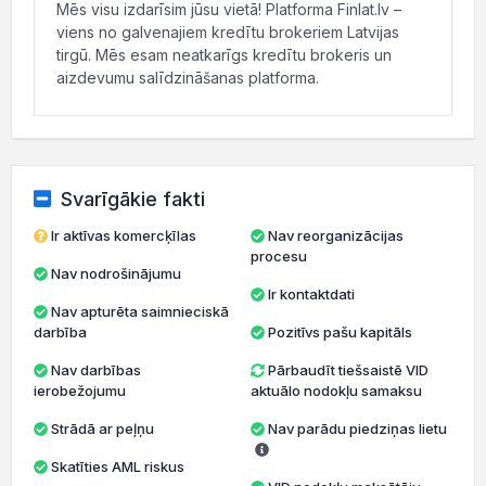
Mēs visu izdarīsim jūsu vietā! Platforma Finlat.lv –
viens no galvenajiem kredītu brokeriem Latvijas
tirgū. Mēs esam neatkarīgs kredītu brokeris un
aizdevumu salīdzināšanas platforma.
Svarīgākie fakti
Ir aktīvas komercķīlas
Nav reorganizācijas
procesu
Nav nodrošinājumu
Ir kontaktdati
Nav apturēta saimnieciskā
darbība
Pozitīvs pašu kapitāls
Nav darbības
Pārbaudīt tiešsaistē VID
ierobežojumu
aktuālo nodokļu samaksu
Strādā ar peļņu
Nav parādu piedziņas lietu
Skatīties AML riskus