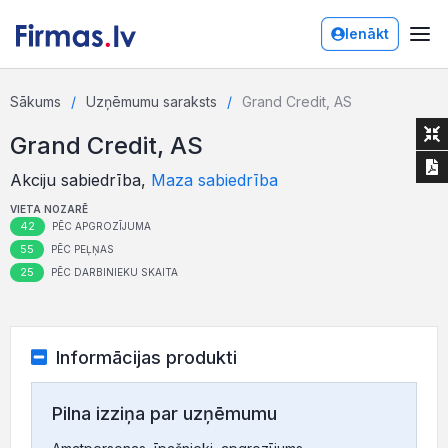
Ienākt
Sākums
Uzņēmumu saraksts
Grand Credit, AS
Grand Credit, AS
Akciju sabiedrība,
Maza sabiedrība
VIETA NOZARĒ
42
PĒC APGROZĪJUMA
55
PĒC PEĻŅAS
25
PĒC DARBINIEKU SKAITA
Informācijas produkti
Pilna izziņa par uzņēmumu