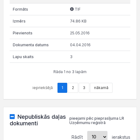
TIF
74.86 KB
25.05.2016
04.04.2016
3
Rāda 1 no 3 lapām
iepriekšējā
1
2
3
nākamā
Nepubliskās daļas
pieejami pēc pieprasījuma LR
dokumenti
Uzņēmumu reģistrā
Rādīt
ierakstus