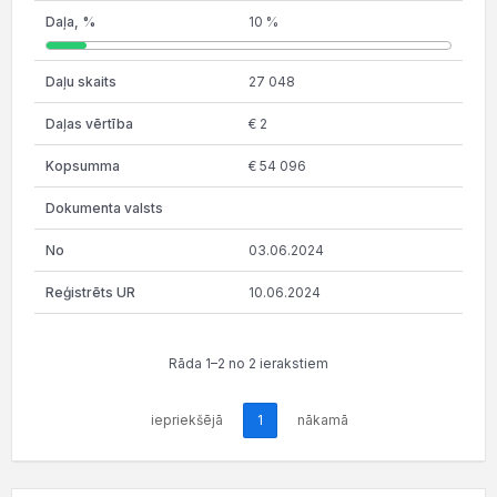
10 %
27 048
€ 2
€ 54 096
03.06.2024
10.06.2024
Rāda 1–2 no 2 ierakstiem
iepriekšējā
1
nākamā