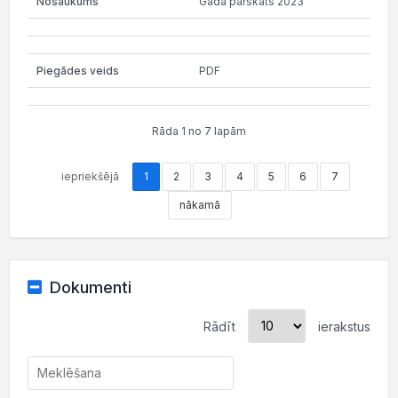
Gada pārskats 2023
PDF
Rāda 1 no 7 lapām
iepriekšējā
1
2
3
4
5
6
7
nākamā
Dokumenti
Rādīt
ierakstus