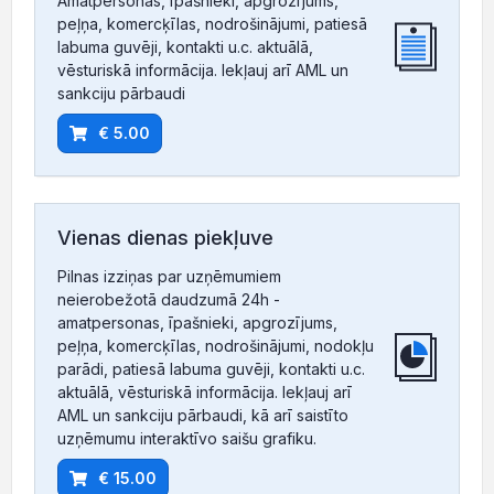
Amatpersonas, īpašnieki, apgrozījums,
peļņa, komercķīlas, nodrošinājumi, patiesā
labuma guvēji, kontakti u.c. aktuālā,
vēsturiskā informācija. Iekļauj arī AML un
sankciju pārbaudi
€ 5.00
Vienas dienas piekļuve
Pilnas izziņas par uzņēmumiem
neierobežotā daudzumā 24h -
amatpersonas, īpašnieki, apgrozījums,
peļņa, komercķīlas, nodrošinājumi, nodokļu
parādi, patiesā labuma guvēji, kontakti u.c.
aktuālā, vēsturiskā informācija. Iekļauj arī
AML un sankciju pārbaudi, kā arī saistīto
uzņēmumu interaktīvo saišu grafiku.
€ 15.00