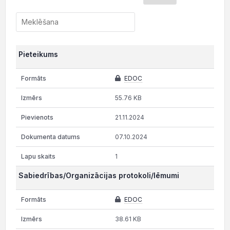
Pieteikums
EDOC
55.76 KB
21.11.2024
07.10.2024
1
Sabiedrības/Organizācijas protokoli/lēmumi
EDOC
38.61 KB