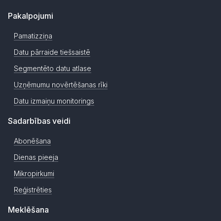
Pakalpojumi
Pamatizziņa
Datu pārraide tiešsaistē
Segmentēto datu atlase
Uzņēmumu novērtēšanas rīki
Datu izmaiņu monitorings
Sadarbības veidi
Abonēšana
Dienas pieeja
Mikropirkumi
Reģistrēties
Meklēšana