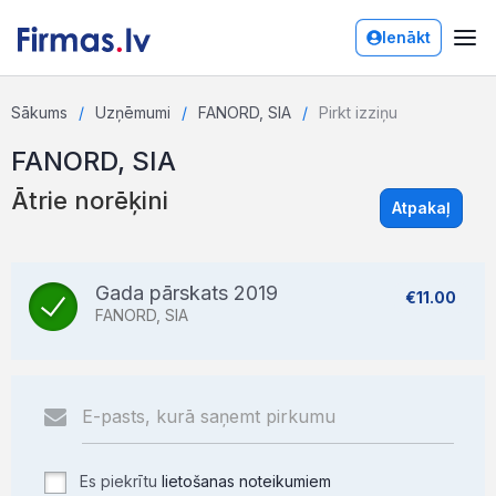
Ienākt
Sākums
Uzņēmumi
FANORD, SIA
Pirkt izziņu
FANORD, SIA
Ātrie norēķini
Atpakaļ
Gada pārskats 2019
€11.00
FANORD, SIA
Es piekrītu
lietošanas noteikumiem