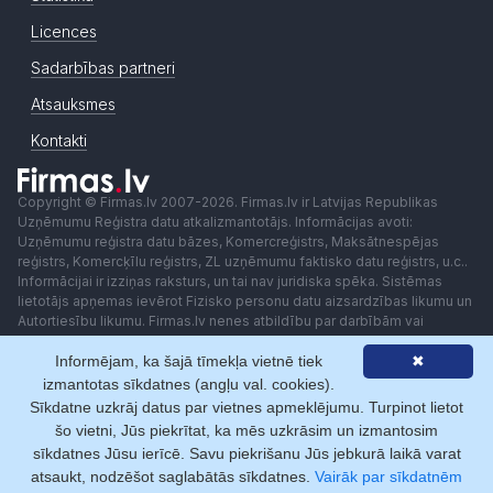
Licences
Sadarbības partneri
Atsauksmes
Kontakti
Copyright © Firmas.lv 2007-2026. Firmas.lv ir Latvijas Republikas
Uzņēmumu Reģistra datu atkalizmantotājs. Informācijas avoti:
Uzņēmumu reģistra datu bāzes, Komercreģistrs, Maksātnespējas
reģistrs, Komercķīlu reģistrs, ZL uzņēmumu faktisko datu reģistrs, u.c..
Informācijai ir izziņas raksturs, un tai nav juridiska spēka. Sistēmas
lietotājs apņemas ievērot Fizisko personu datu aizsardzības likumu un
Autortiesību likumu. Firmas.lv nenes atbildību par darbībām vai
lēmumiem, kas balstīti uz saņemto pakalpojumu. Lietotājam aizliegts
Informējam, ka šajā tīmekļa vietnē tiek
✖
izmantot jebkādas automatizētas sistēmas vai iekārtas (robotus)
piekļuvei sistēmai bez rakstiskas saskaņošanas ar Firmas.lv. Galvenā
izmantotas sīkdatnes (angļu val. cookies).
redaktore: Ingūna Pempere.
Sīkdatne uzkrāj datus par vietnes apmeklējumu. Turpinot lietot
Lietošanas noteikumi
Privātuma politika
Norēķini ar
šo vietni, Jūs piekrītat, ka mēs uzkrāsim un izmantosim
sīkdatnes Jūsu ierīcē. Savu piekrišanu Jūs jebkurā laikā varat
atsaukt, nodzēšot saglabātās sīkdatnes.
Vairāk par sīkdatnēm