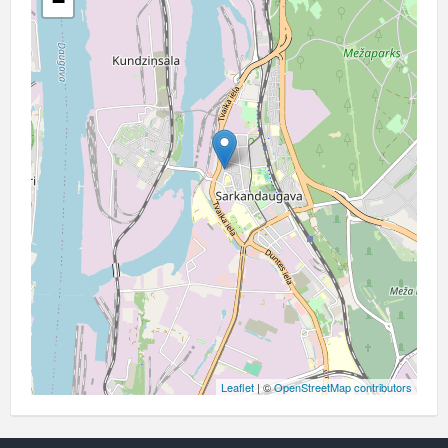
−
Leaflet
| ©
OpenStreetMap contributors