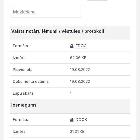
Valsts notāru lēmumi / vēstules / protokoli
EDOC
62.06 KB
19.08.2022
19.08.2022
1
Iesniegums
DOCX
21.01 KB