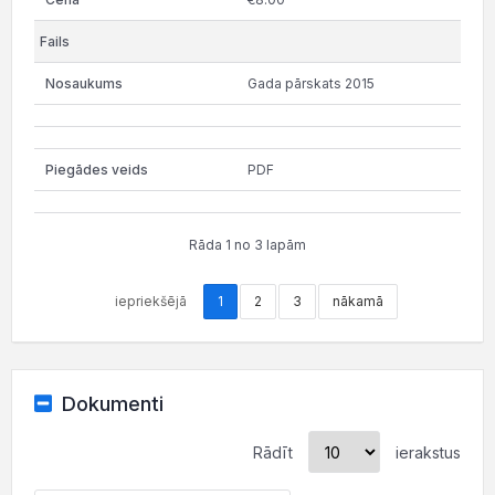
Gada pārskats 2015
PDF
Rāda 1 no 3 lapām
iepriekšējā
1
2
3
nākamā
Dokumenti
Rādīt
ierakstus