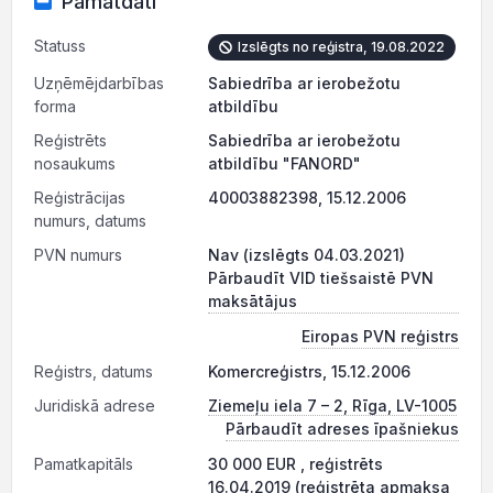
Pamatdati
Statuss
Izslēgts no reģistra, 19.08.2022
Uzņēmējdarbības
Sabiedrība ar ierobežotu
forma
atbildību
Reģistrēts
Sabiedrība ar ierobežotu
nosaukums
atbildību "FANORD"
Reģistrācijas
40003882398, 15.12.2006
numurs, datums
PVN numurs
Nav (izslēgts 04.03.2021)
Pārbaudīt VID tiešsaistē PVN
maksātājus
Eiropas PVN reģistrs
Reģistrs, datums
Komercreģistrs, 15.12.2006
Juridiskā adrese
Ziemeļu iela 7 – 2, Rīga, LV-1005
Pārbaudīt adreses īpašniekus
Pamatkapitāls
30 000 EUR , reģistrēts
16.04.2019 (reģistrēta apmaksa