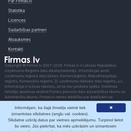
Par Firmas.lv
Statistika
Licences
Sadarbības partneri
Atsauksmes
Kontakti
Copyright © Firmas.lv 2007-2026. Firmas.lv ir Latvijas Republikas
Uzņēmumu Reģistra datu atkalizmantotājs. Informācijas avoti:
Uzņēmumu reģistra datu bāzes, Komercreģistrs, Maksātnespējas
reģistrs, Komercķīlu reģistrs, ZL uzņēmumu faktisko datu reģistrs, u.c..
Informācijai ir izziņas raksturs, un tai nav juridiska spēka. Sistēmas
lietotājs apņemas ievērot Fizisko personu datu aizsardzības likumu un
Autortiesību likumu. Firmas.lv nenes atbildību par darbībām vai
lēmumiem, kas balstīti uz saņemto pakalpojumu. Lietotājam aizliegts
Informējam, ka šajā tīmekļa vietnē tiek
✖
izmantot jebkādas automatizētas sistēmas vai iekārtas (robotus)
piekļuvei sistēmai bez rakstiskas saskaņošanas ar Firmas.lv. Galvenā
izmantotas sīkdatnes (angļu val. cookies).
redaktore: Ingūna Pempere.
Sīkdatne uzkrāj datus par vietnes apmeklējumu. Turpinot lietot
Lietošanas noteikumi
Privātuma politika
Norēķini ar
šo vietni, Jūs piekrītat, ka mēs uzkrāsim un izmantosim