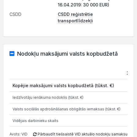
16.04.2019: 30 000 EUR)
CSDD
CSDD reģistrētie
transportlīdzekļi
Nodokļu maksājumi valsts kopbudžetā
2021
Kopējie maksājumi valsts kopbudžetā (tūkst. €)
0
Iedzīvotāju ienākuma nodoklis (tūkst. €)
0
Valsts sociālās apdrošināšanas obligātās iemaksas (tūkst. €)
0
Vidējais darbinieku skaits
0
Avots: VID
Pārbaudīt tiešsaistē VID aktuālo nodokļu samaksu