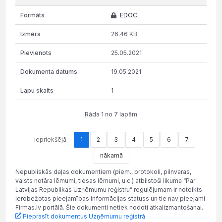
EDOC
26.46 KB
25.05.2021
19.05.2021
1
Rāda 1 no 7 lapām
iepriekšējā
1
2
3
4
5
6
7
nākamā
Nepubliskās daļas dokumentiem (piem., protokoli, pilnvaras,
valsts notāra lēmumi, tiesas lēmumi, u.c.) atbilstoši likuma “Par
Latvijas Republikas Uzņēmumu reģistru” regulējumam ir noteikts
ierobežotas pieejamības informācijas statuss un tie nav pieejami
Firmas.lv portālā. Šie dokumenti netiek nodoti atkalizmantošanai.
Pieprasīt dokumentus Uzņēmumu reģistrā