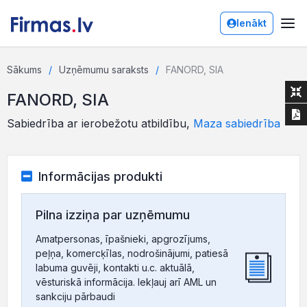
Ienākt
Sākums
Uzņēmumu saraksts
FANORD, SIA
FANORD, SIA
Sabiedrība ar ierobežotu atbildību,
Maza sabiedrība
Informācijas produkti
Pilna izziņa par uzņēmumu
Amatpersonas, īpašnieki, apgrozījums,
peļņa, komercķīlas, nodrošinājumi, patiesā
labuma guvēji, kontakti u.c. aktuālā,
vēsturiskā informācija. Iekļauj arī AML un
sankciju pārbaudi