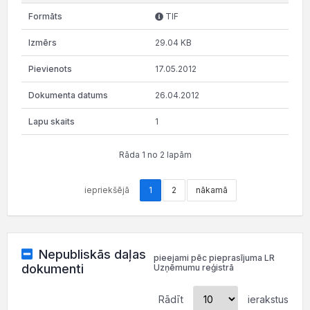
TIF
29.04 KB
17.05.2012
26.04.2012
1
Rāda 1 no 2 lapām
iepriekšējā
1
2
nākamā
Nepubliskās daļas
pieejami pēc pieprasījuma LR
dokumenti
Uzņēmumu reģistrā
Rādīt
ierakstus