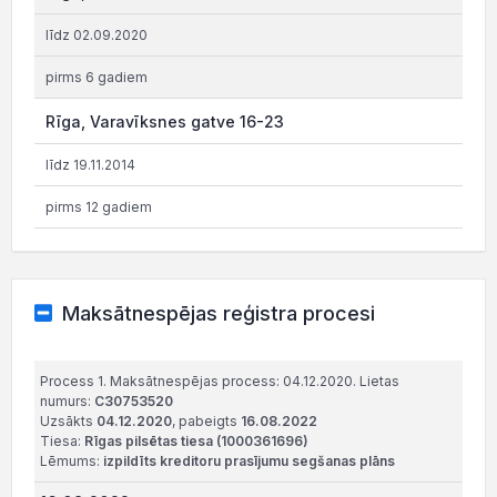
līdz 02.09.2020
pirms 6 gadiem
Rīga, Varavīksnes gatve 16-23
līdz 19.11.2014
pirms 12 gadiem
Maksātnespējas reģistra procesi
Process 1. Maksātnespējas process: 04.12.2020. Lietas
numurs:
C30753520
Uzsākts
04.12.2020
, pabeigts
16.08.2022
Tiesa:
Rīgas pilsētas tiesa (1000361696)
Lēmums:
izpildīts kreditoru prasījumu segšanas plāns