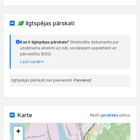
Ilgtspējas pārskati
Kas ir ilgtspējas pārskats?
Strukturēts dokuments par
uzņēmuma ietekmi uz vidi, sociālajiem aspektiem un
pārvaldību (ESG).
Lasīt vairāk
Ilgtspējas pārskati nav pievienoti.
Pievienot
Karte
Rādīt
juridisko
adresi
+