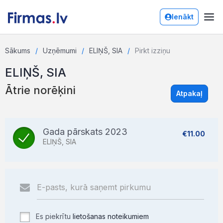
Ienākt
Sākums
Uzņēmumi
ELIŅŠ, SIA
Pirkt izziņu
ELIŅŠ, SIA
Ātrie norēķini
Atpakaļ
Gada pārskats 2023
€11.00
ELIŅŠ, SIA
Es piekrītu
lietošanas noteikumiem