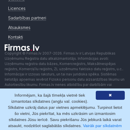
Licences
Sadarbības partneri
Atsauksmes
Kontakti
Copyright © Firmas.lv 2007-2026. Firmas.lv ir Latvijas Republikas
Uzņēmumu Reģistra datu atkalizmantotājs. Informācijas avoti:
Uzņēmumu reģistra datu bāzes, Komercreģistrs, Maksātnespējas
reģistrs, Komercķīlu reģistrs, ZL uzņēmumu faktisko datu reģistrs, u.c..
Informācijai ir izziņas raksturs, un tai nav juridiska spēka. Sistēmas
lietotājs apņemas ievērot Fizisko personu datu aizsardzības likumu un
Autortiesību likumu. Firmas.lv nenes atbildību par darbībām vai
lēmumiem, kas balstīti uz saņemto pakalpojumu. Lietotājam aizliegts
Informējam, ka šajā tīmekļa vietnē tiek
✖
izmantot jebkādas automatizētas sistēmas vai iekārtas (robotus)
piekļuvei sistēmai bez rakstiskas saskaņošanas ar Firmas.lv. Galvenā
izmantotas sīkdatnes (angļu val. cookies).
redaktore: Ingūna Pempere.
Sīkdatne uzkrāj datus par vietnes apmeklējumu. Turpinot lietot
Lietošanas noteikumi
Privātuma politika
Norēķini ar
šo vietni, Jūs piekrītat, ka mēs uzkrāsim un izmantosim
sīkdatnes Jūsu ierīcē. Savu piekrišanu Jūs jebkurā laikā varat
atsaukt, nodzēšot saglabātās sīkdatnes.
Vairāk par sīkdatnēm