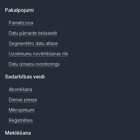
Pakalpojumi
Pamatizziņa
Datu pārraide tiešsaistē
Segmentēto datu atlase
Uzņēmumu novērtēšanas rīki
Datu izmaiņu monitorings
Sadarbības veidi
Abonēšana
Dienas pieeja
Mikropirkumi
Reģistrēties
Meklēšana