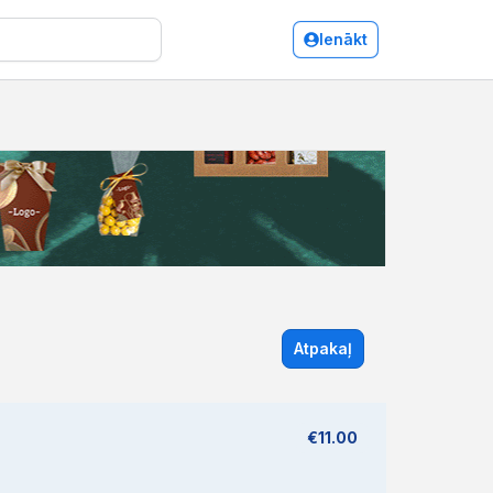
Ienākt
Atpakaļ
€11.00