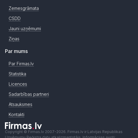
Zemesgrāmata
CSDD
Jauni uzņēmumi
Ziņas
Par mums
Par Firmas.lv
Statistika
Licences
Sadarbības partneri
Atsauksmes
Kontakti
Copyright © Firmas.lv 2007-2026. Firmas.lv ir Latvijas Republikas
Uzņēmumu Reģistra datu atkalizmantotājs. Informācijas avoti: