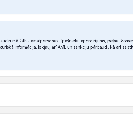
audzumā 24h - amatpersonas, īpašnieki, apgrozījums, peļņa, komerc
sturiskā informācija. Iekļauj arī AML un sankciju pārbaudi, kā arī sais