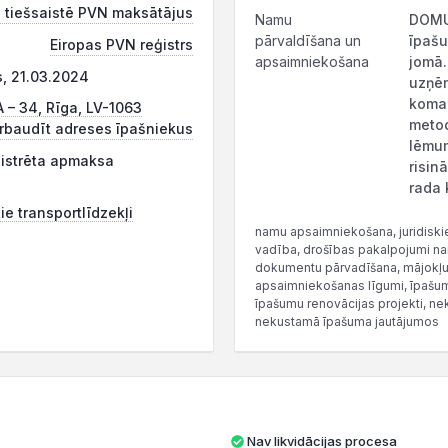
 tiešsaistē PVN maksātājus
Namu
DOMUS
pārvaldīšana un
īpašu
Eiropas PVN reģistrs
apsaimniekošana
jomā
s, 21.03.2024
uzņēm
koman
A – 34, Rīga, LV-1063
metod
rbaudīt adreses īpašniekus
lēmum
ģistrēta apmaksa
risin
rada 
ie transportlīdzekļi
namu apsaimniekošana, juridiski
vadība, drošības pakalpojumi na
dokumentu pārvadīšana, mājokļu 
apsaimniekošanas līgumi, īpašum
īpašumu renovācijas projekti, ne
nekustamā īpašuma jautājumos
Nav likvidācijas procesa