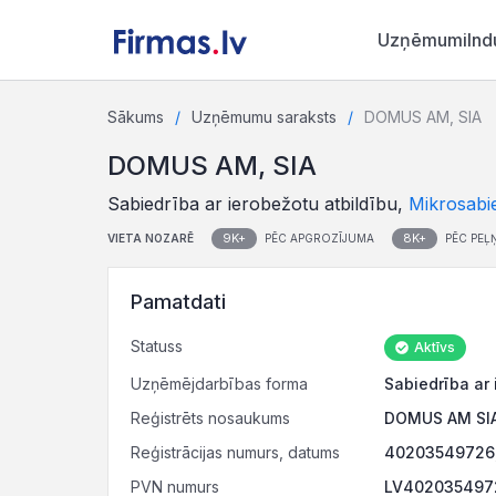
Uzņēmumi
Ind
Sākums
Uzņēmumu saraksts
DOMUS AM, SIA
DOMUS AM, SIA
Sabiedrība ar ierobežotu atbildību,
Mikrosabi
9K+
8K+
VIETA NOZARĒ
PĒC APGROZĪJUMA
PĒC PEĻ
Pamatdati
Statuss
Aktīvs
Uzņēmējdarbības forma
Sabiedrība ar 
Reģistrēts nosaukums
DOMUS AM SI
Reģistrācijas numurs, datums
40203549726,
PVN numurs
LV4020354972