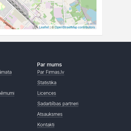
Leaflet
| ©
OpenStreetMap contributors
Par mums
āmata
Par Firmas.lv
Statistika
ņēmumi
Licences
Sadarbības partneri
Atsauksmes
Kontakti