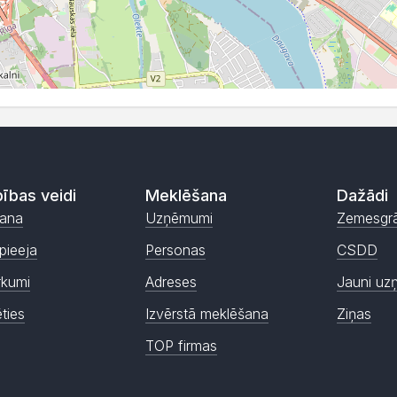
ības veidi
Meklēšana
Dažādi
ana
Uzņēmumi
Zemesgr
pieeja
Personas
CSDD
rkumi
Adreses
Jauni uz
ēties
Izvērstā meklēšana
Ziņas
TOP firmas