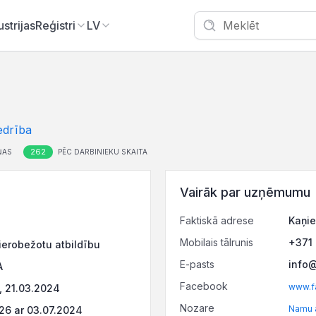
ustrijas
Reģistri
LV
edrība
262
ŅAS
PĒC DARBINIEKU SKAITA
Vairāk par uzņēmumu
Faktiskā adrese
Kaņie
Mobilais tālrunis
+371
ierobežotu atbildību
E-pasts
info
A
Facebook
www.f
 21.03.2024
Nozare
Namu 
6 ar 03.07.2024