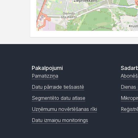
Pakalpojumi
Sadarb
Pamatizziņa
Abonēš
Datu pārraide tiešsaistē
Dienas 
Segmentēto datu atlase
Mikropi
Uzņēmumu novērtēšanas rīki
Reģistr
Datu izmaiņu monitorings