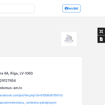
Ienākt
ra 6A, Rīga, LV-1063
 29127654
@domus-am.lv
acebook.com/profile.php?id=61558081156113
,
apsaimniekošana
Juridiskie pakalpojumi