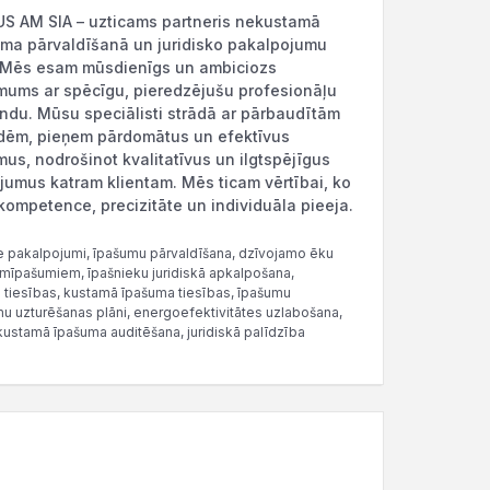
 AM SIA – uzticams partneris nekustamā
ma pārvaldīšanā un juridisko pakalpojumu
.Mēs esam mūsdienīgs un ambiciozs
ums ar spēcīgu, pieredzējušu profesionāļu
du. Mūsu speciālisti strādā ar pārbaudītām
ēm, pieņem pārdomātus un efektīvus
us, nodrošinot kvalitatīvus un ilgtspējīgus
ājumus katram klientam. Mēs ticam vērtībai, ko
kompetence, precizitāte un individuāla pieeja.
e pakalpojumi, īpašumu pārvaldīšana, dzīvojamo ēku
mīpašumiem, īpašnieku juridiskā apkalpošana,
tiesības, kustamā īpašuma tiesības, īpašumu
u uzturēšanas plāni, energoefektivitātes uzlabošana,
kustamā īpašuma auditēšana, juridiskā palīdzība