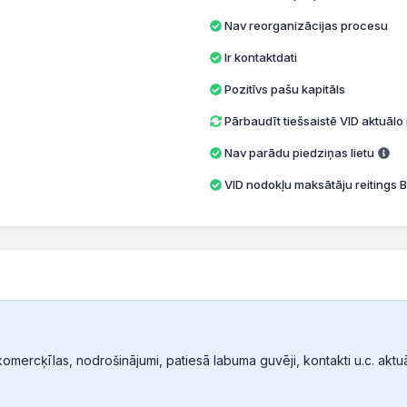
Nav reorganizācijas procesu
Ir kontaktdati
Pozitīvs pašu kapitāls
Pārbaudīt tiešsaistē VID aktuāl
Nav parādu piedziņas lietu
VID nodokļu maksātāju reitings B
mercķīlas, nodrošinājumi, patiesā labuma guvēji, kontakti u.c. aktuālā