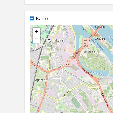
Karte
+
−