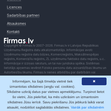
Licences
Sadarbības partneri
Atsauksmes
Kontakti
Copyright © Firmas.lv 2007-2026. Firmas.lv ir Latvijas Republikas
Uzņēmumu Reģistra datu atkalizmantotājs. Informācijas avoti:
Uzņēmumu reģistra datu bāzes, Komercreģistrs, Maksātnespējas
reģistrs, Komercķīlu reģistrs, ZL uzņēmumu faktisko datu reģistrs, u.c..
Informācijai ir izziņas raksturs, un tai nav juridiska spēka. Sistēmas
lietotājs apņemas ievērot Fizisko personu datu aizsardzības likumu un
Autortiesību likumu. Firmas.lv nenes atbildību par darbībām vai
lēmumiem, kas balstīti uz saņemto pakalpojumu. Lietotājam aizliegts
Informējam, ka šajā tīmekļa vietnē tiek
✖
izmantot jebkādas automatizētas sistēmas vai iekārtas (robotus)
piekļuvei sistēmai bez rakstiskas saskaņošanas ar Firmas.lv. Galvenā
izmantotas sīkdatnes (angļu val. cookies).
redaktore: Ingūna Pempere.
Sīkdatne uzkrāj datus par vietnes apmeklējumu. Turpinot lietot
Lietošanas noteikumi
Privātuma politika
Norēķini ar
šo vietni, Jūs piekrītat, ka mēs uzkrāsim un izmantosim
sīkdatnes Jūsu ierīcē. Savu piekrišanu Jūs jebkurā laikā varat
atsaukt, nodzēšot saglabātās sīkdatnes.
Vairāk par sīkdatnēm