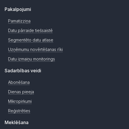
Pakalpojumi
Pamatizziņa
Datu pārraide tiešsaistē
Segmentēto datu atlase
Uzņēmumu novērtēšanas rīki
Datu izmaiņu monitorings
Sadarbības veidi
Abonēšana
Dienas pieeja
Mikropirkumi
Reģistrēties
Meklēšana