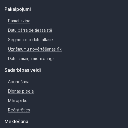
Pakalpojumi
Pamatizziņa
Datu pārraide tiešsaistē
Segmentēto datu atlase
Uzņēmumu novērtēšanas rīki
Datu izmaiņu monitorings
Sadarbības veidi
Abonēšana
Dienas pieeja
Mikropirkumi
Reģistrēties
Meklēšana