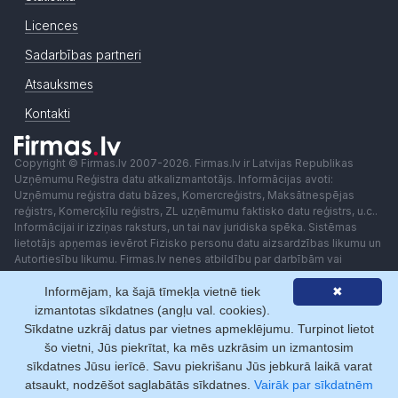
Licences
Sadarbības partneri
Atsauksmes
Kontakti
Copyright © Firmas.lv 2007-2026. Firmas.lv ir Latvijas Republikas
Uzņēmumu Reģistra datu atkalizmantotājs. Informācijas avoti:
Uzņēmumu reģistra datu bāzes, Komercreģistrs, Maksātnespējas
reģistrs, Komercķīlu reģistrs, ZL uzņēmumu faktisko datu reģistrs, u.c..
Informācijai ir izziņas raksturs, un tai nav juridiska spēka. Sistēmas
lietotājs apņemas ievērot Fizisko personu datu aizsardzības likumu un
Autortiesību likumu. Firmas.lv nenes atbildību par darbībām vai
lēmumiem, kas balstīti uz saņemto pakalpojumu. Lietotājam aizliegts
Informējam, ka šajā tīmekļa vietnē tiek
✖
izmantot jebkādas automatizētas sistēmas vai iekārtas (robotus)
piekļuvei sistēmai bez rakstiskas saskaņošanas ar Firmas.lv. Galvenā
izmantotas sīkdatnes (angļu val. cookies).
redaktore: Ingūna Pempere.
Sīkdatne uzkrāj datus par vietnes apmeklējumu. Turpinot lietot
Lietošanas noteikumi
Privātuma politika
Norēķini ar
šo vietni, Jūs piekrītat, ka mēs uzkrāsim un izmantosim
sīkdatnes Jūsu ierīcē. Savu piekrišanu Jūs jebkurā laikā varat
atsaukt, nodzēšot saglabātās sīkdatnes.
Vairāk par sīkdatnēm