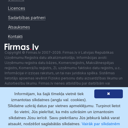
Licences
Sadarbības partneri
Atsauksmes
Kontakti
Copyright © Firmas.lv 2007-2026. Firmas.lv ir Latvijas Republikas
Uzņēmumu Reģistra datu atkalizmantotājs. Informācijas avoti:
Uzņēmumu reģistra datu bāzes, Komercreģistrs, Maksātnespējas
reģistrs, Komercķīlu reģistrs, ZL uzņēmumu faktisko datu reģistrs, u.c..
Informācijai ir izziņas raksturs, un tai nav juridiska spēka. Sistēmas
lietotājs apņemas ievērot Fizisko personu datu aizsardzības likumu un
Autortiesību likumu. Firmas.lv nenes atbildību par darbībām vai
lēmumiem, kas balstīti uz saņemto pakalpojumu. Lietotājam aizliegts
Informējam, ka šajā tīmekļa vietnē tiek
✖
izmantot jebkādas automatizētas sistēmas vai iekārtas (robotus)
piekļuvei sistēmai bez rakstiskas saskaņošanas ar Firmas.lv. Galvenā
izmantotas sīkdatnes (angļu val. cookies).
redaktore: Ingūna Pempere.
Sīkdatne uzkrāj datus par vietnes apmeklējumu. Turpinot lietot
Lietošanas noteikumi
Privātuma politika
Norēķini ar
šo vietni, Jūs piekrītat, ka mēs uzkrāsim un izmantosim
sīkdatnes Jūsu ierīcē. Savu piekrišanu Jūs jebkurā laikā varat
atsaukt, nodzēšot saglabātās sīkdatnes.
Vairāk par sīkdatnēm