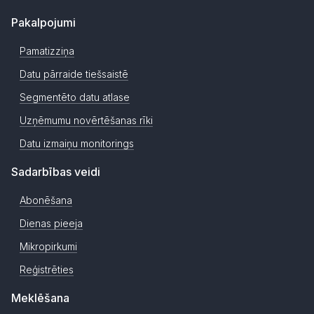
Pakalpojumi
Pamatizziņa
Datu pārraide tiešsaistē
Segmentēto datu atlase
Uzņēmumu novērtēšanas rīki
Datu izmaiņu monitorings
Sadarbības veidi
Abonēšana
Dienas pieeja
Mikropirkumi
Reģistrēties
Meklēšana