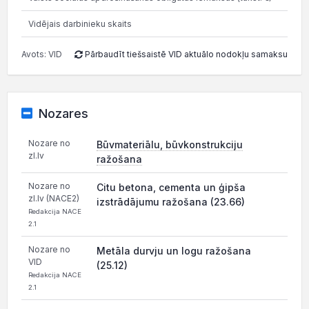
Vidējais darbinieku skaits
Avots: VID
Pārbaudīt tiešsaistē VID aktuālo nodokļu samaksu
Nozares
Nozare no
Būvmateriālu, būvkonstrukciju
zl.lv
ražošana
Nozare no
Citu betona, cementa un ģipša
zl.lv (NACE2)
izstrādājumu ražošana (23.66)
Redakcija NACE
2.1
Nozare no
Metāla durvju un logu ražošana
VID
(25.12)
Redakcija NACE
2.1