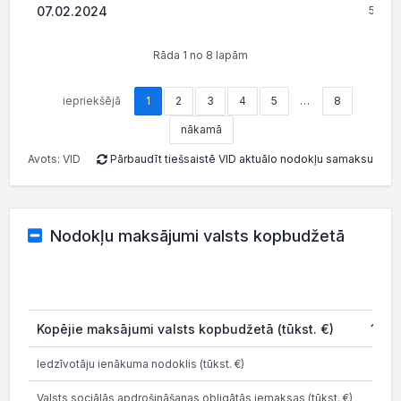
07.02.2024
5 540
Rāda 1 no 8 lapām
iepriekšējā
1
2
3
4
5
…
8
nākamā
Avots: VID
Pārbaudīt tiešsaistē VID aktuālo nodokļu samaksu
Nodokļu maksājumi valsts kopbudžetā
20
Kopējie maksājumi valsts kopbudžetā (tūkst. €)
112.
Iedzīvotāju ienākuma nodoklis (tūkst. €)
10.
Valsts sociālās apdrošināšanas obligātās iemaksas (tūkst. €)
40.