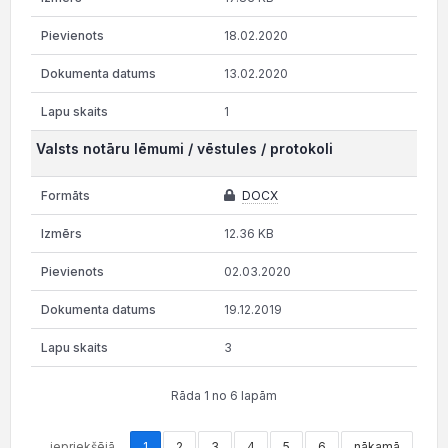
18.02.2020
13.02.2020
1
Valsts notāru lēmumi / vēstules / protokoli
DOCX
12.36 KB
02.03.2020
19.12.2019
3
Rāda 1 no 6 lapām
iepriekšējā
1
2
3
4
5
6
nākamā