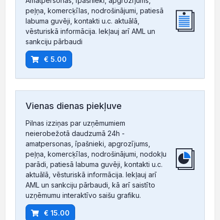
Amatpersonas, īpašnieki, apgrozījums,
peļņa, komercķīlas, nodrošinājumi, patiesā
labuma guvēji, kontakti u.c. aktuālā,
vēsturiskā informācija. Iekļauj arī AML un
sankciju pārbaudi
€ 5.00
Vienas dienas piekļuve
Pilnas izziņas par uzņēmumiem
neierobežotā daudzumā 24h -
amatpersonas, īpašnieki, apgrozījums,
peļņa, komercķīlas, nodrošinājumi, nodokļu
parādi, patiesā labuma guvēji, kontakti u.c.
aktuālā, vēsturiskā informācija. Iekļauj arī
AML un sankciju pārbaudi, kā arī saistīto
uzņēmumu interaktīvo saišu grafiku.
€ 15.00