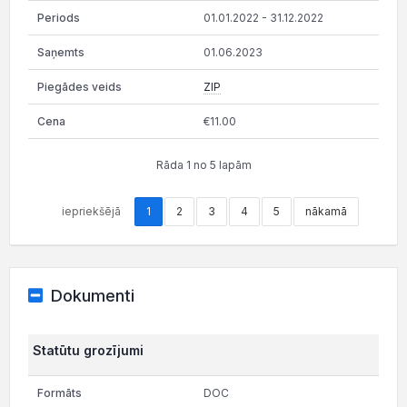
01.01.2022 - 31.12.2022
01.06.2023
ZIP
€11.00
Rāda 1 no 5 lapām
iepriekšējā
1
2
3
4
5
nākamā
Dokumenti
Statūtu grozījumi
DOC