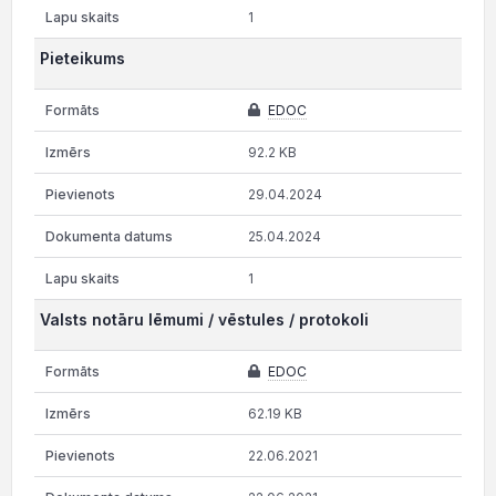
1
Pieteikums
EDOC
92.2 KB
29.04.2024
25.04.2024
1
Valsts notāru lēmumi / vēstules / protokoli
EDOC
62.19 KB
22.06.2021