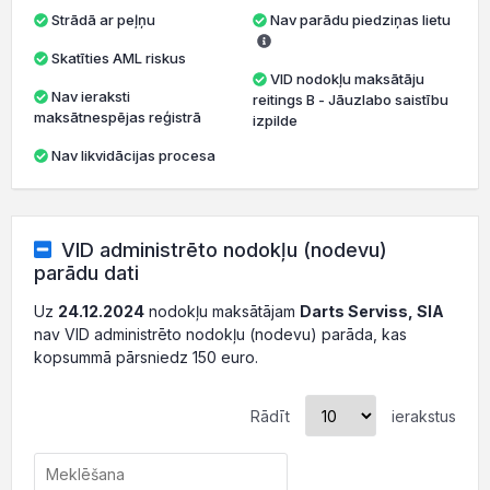
Strādā ar peļņu
Nav parādu piedziņas lietu
Skatīties AML riskus
VID nodokļu maksātāju
Nav ieraksti
reitings B - Jāuzlabo saistību
maksātnespējas reģistrā
izpilde
Nav likvidācijas procesa
VID administrēto nodokļu (nodevu)
parādu dati
Uz
24.12.2024
nodokļu maksātājam
Darts Serviss, SIA
nav VID administrēto nodokļu (nodevu) parāda, kas
kopsummā pārsniedz 150 euro.
Rādīt
ierakstus