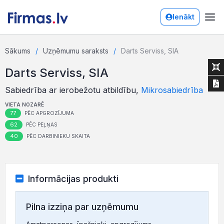
Ienākt
Sākums
Uzņēmumu saraksts
Darts Serviss, SIA
Darts Serviss, SIA
Sabiedrība ar ierobežotu atbildību,
Mikrosabiedrība
VIETA NOZARĒ
77
PĒC APGROZĪJUMA
62
PĒC PEĻŅAS
40
PĒC DARBINIEKU SKAITA
Informācijas produkti
Pilna izziņa par uzņēmumu