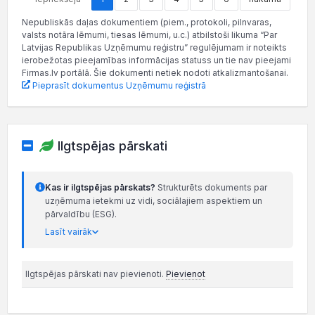
Nepubliskās daļas dokumentiem (piem., protokoli, pilnvaras,
valsts notāra lēmumi, tiesas lēmumi, u.c.) atbilstoši likuma “Par
Latvijas Republikas Uzņēmumu reģistru” regulējumam ir noteikts
ierobežotas pieejamības informācijas statuss un tie nav pieejami
Firmas.lv portālā. Šie dokumenti netiek nodoti atkalizmantošanai.
Pieprasīt dokumentus Uzņēmumu reģistrā
Ilgtspējas pārskati
Kas ir ilgtspējas pārskats?
Strukturēts dokuments par
uzņēmuma ietekmi uz vidi, sociālajiem aspektiem un
pārvaldību (ESG).
Lasīt vairāk
Ilgtspējas pārskati nav pievienoti.
Pievienot