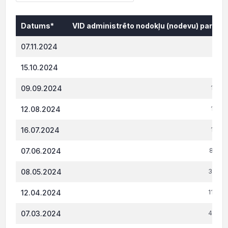
Datums*
VID administrēto nodokļu (nodevu) parāds,
Datums*
VID administrēto nodokļu (nodevu) parāds,
07.11.2024
470
15.10.2024
494
09.09.2024
1 410
12.08.2024
1 410
16.07.2024
1 901
07.06.2024
8 752
08.05.2024
3 383
12.04.2024
11 525
07.03.2024
4 979