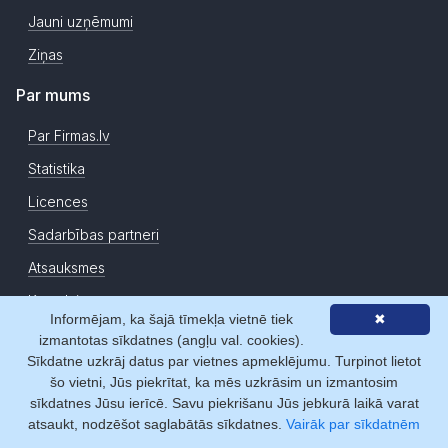
Jauni uzņēmumi
Ziņas
Par mums
Par Firmas.lv
Statistika
Licences
Sadarbības partneri
Atsauksmes
Kontakti
Informējam, ka šajā tīmekļa vietnē tiek
✖
izmantotas sīkdatnes (angļu val. cookies).
Copyright © Firmas.lv 2007-2026. Firmas.lv ir Latvijas Republikas
Sīkdatne uzkrāj datus par vietnes apmeklējumu. Turpinot lietot
Uzņēmumu Reģistra datu atkalizmantotājs. Informācijas avoti:
šo vietni, Jūs piekrītat, ka mēs uzkrāsim un izmantosim
Uzņēmumu reģistra datu bāzes, Komercreģistrs, Maksātnespējas
sīkdatnes Jūsu ierīcē. Savu piekrišanu Jūs jebkurā laikā varat
reģistrs, Komercķīlu reģistrs, ZL uzņēmumu faktisko datu reģistrs, u.c..
atsaukt, nodzēšot saglabātās sīkdatnes.
Vairāk par sīkdatnēm
Informācijai ir izziņas raksturs, un tai nav juridiska spēka. Sistēmas
lietotājs apņemas ievērot Fizisko personu datu aizsardzības likumu un