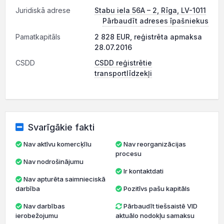
Juridiskā adrese
Stabu iela 56A – 2, Rīga, LV-1011
Pārbaudīt adreses īpašniekus
Pamatkapitāls
2 828 EUR, reģistrēta apmaksa
28.07.2016
CSDD
CSDD reģistrētie
transportlīdzekļi
Svarīgākie fakti
Nav aktīvu komercķīlu
Nav reorganizācijas
procesu
Nav nodrošinājumu
Ir kontaktdati
Nav apturēta saimnieciskā
darbība
Pozitīvs pašu kapitāls
Nav darbības
Pārbaudīt tiešsaistē VID
ierobežojumu
aktuālo nodokļu samaksu