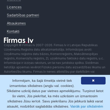
Licences
Sadarbības partneri
Atsauksmes
Kontakti
Copyright © Firmas.lv 2007-2026. Firmas.lv ir Latvijas Republikas
Uzņēmumu Reģistra datu atkalizmantotājs. Informācijas avoti:
Uzņēmumu reģistra datu bāzes, Komercreģistrs, Maksātnespējas
reģistrs, Komercķīlu reģistrs, ZL uzņēmumu faktisko datu reģistrs, u.c..
Informācijai ir izziņas raksturs, un tai nav juridiska spēka. Sistēmas
lietotājs apņemas ievērot Fizisko personu datu aizsardzības likumu un
Autortiesību likumu. Firmas.lv nenes atbildību par darbībām vai
lēmumiem, kas balstīti uz saņemto pakalpojumu. Lietotājam aizliegts
Informējam, ka šajā tīmekļa vietnē tiek
✖
izmantot jebkādas automatizētas sistēmas vai iekārtas (robotus)
piekļuvei sistēmai bez rakstiskas saskaņošanas ar Firmas.lv. Galvenā
izmantotas sīkdatnes (angļu val. cookies).
redaktore: Ingūna Pempere.
Sīkdatne uzkrāj datus par vietnes apmeklējumu. Turpinot lietot
Lietošanas noteikumi
Privātuma politika
Norēķini ar
šo vietni, Jūs piekrītat, ka mēs uzkrāsim un izmantosim
sīkdatnes Jūsu ierīcē. Savu piekrišanu Jūs jebkurā laikā varat
atsaukt, nodzēšot saglabātās sīkdatnes.
Vairāk par sīkdatnēm