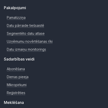
Pakalpojumi
Pamatizziņa
Datu pārraide tiešsaistē
Segmentēto datu atlase
Uzņēmumu novērtēšanas rīki
Datu izmaiņu monitorings
Sadarbības veidi
Abonēšana
Dienas pieeja
Mikropirkumi
Reģistrēties
Meklēšana