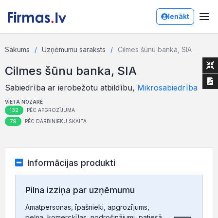
Ienākt
Sākums
Uzņēmumu saraksts
Cilmes šūnu banka, SIA
Cilmes šūnu banka, SIA
Sabiedrība ar ierobežotu atbildību,
Mikrosabiedrība
VIETA NOZARĒ
132
PĒC APGROZĪJUMA
79
PĒC DARBINIEKU SKAITA
Informācijas produkti
Pilna izziņa par uzņēmumu
Amatpersonas, īpašnieki, apgrozījums,
peļņa, komercķīlas, nodrošinājumi, patiesā