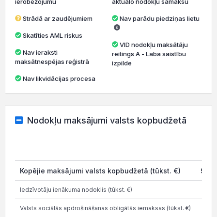
ierobežojumu
aktuālo nodokļu samaksu
Strādā ar zaudējumiem
Nav parādu piedziņas lietu
Skatīties AML riskus
VID nodokļu maksātāju
Nav ieraksti
reitings A - Laba saistību
maksātnespējas reģistrā
izpilde
Nav likvidācijas procesa
Nodokļu maksājumi valsts kopbudžetā
202
Kopējie maksājumi valsts kopbudžetā (tūkst. €)
92.4
Iedzīvotāju ienākuma nodoklis (tūkst. €)
28.
Valsts sociālās apdrošināšanas obligātās iemaksas (tūkst. €)
55.