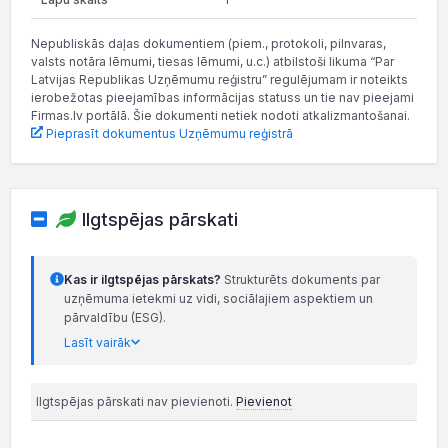
Nepubliskās daļas dokumentiem (piem., protokoli, pilnvaras,
valsts notāra lēmumi, tiesas lēmumi, u.c.) atbilstoši likuma “Par
Latvijas Republikas Uzņēmumu reģistru” regulējumam ir noteikts
ierobežotas pieejamības informācijas statuss un tie nav pieejami
Firmas.lv portālā. Šie dokumenti netiek nodoti atkalizmantošanai.
Pieprasīt dokumentus Uzņēmumu reģistrā
Ilgtspējas pārskati
Kas ir ilgtspējas pārskats?
Strukturēts dokuments par
uzņēmuma ietekmi uz vidi, sociālajiem aspektiem un
pārvaldību (ESG).
Lasīt vairāk
Ilgtspējas pārskati nav pievienoti.
Pievienot