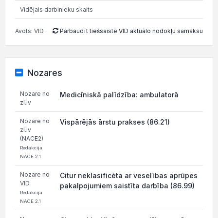
Vidējais darbinieku skaits
Avots: VID
Pārbaudīt tiešsaistē VID aktuālo nodokļu samaksu
Nozares
Nozare no
Medicīniskā palīdzība: ambulatorā
zl.lv
Nozare no
Vispārējās ārstu prakses (86.21)
zl.lv
(NACE2)
Redakcija
NACE 2.1
Nozare no
Citur neklasificēta ar veselības aprūpes
VID
pakalpojumiem saistīta darbība (86.99)
Redakcija
NACE 2.1