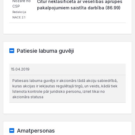
Nozare no
Citur neklasificēta ar veselības aprūpes
CSP
pakalpojumiem saistīta darbība (86.99)
Redakcija
NACE 2.1
Patiesie labuma guvēji
15.04.2019
Patiesais labuma guvējs ir akcionārs tādā akciju sabiedrībā,
kuras akcijas ir iekļautas regulētajā tirgū, un veids, kādā tiek
īstenota kontrole pār juridisko personu, izriet tikai no
akcionāra statusa
Amatpersonas