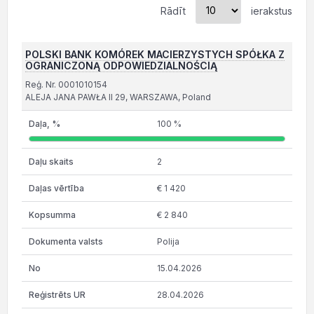
Rādīt
ierakstus
POLSKI BANK KOMÓREK MACIERZYSTYCH SPÓŁKA Z
OGRANICZONĄ ODPOWIEDZIALNOŚCIĄ
Reģ. Nr. 0001010154
ALEJA JANA PAWŁA II 29, WARSZAWA, Poland
100 %
2
€ 1 420
€ 2 840
Polija
15.04.2026
28.04.2026