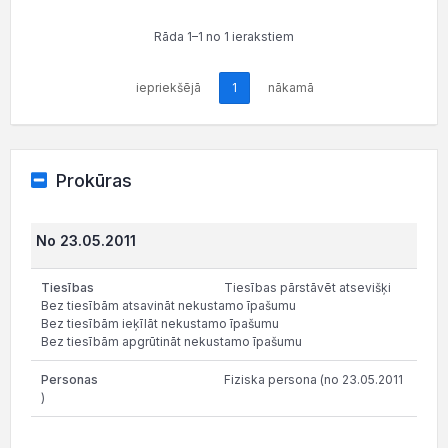
Rāda 1–1 no 1 ierakstiem
iepriekšējā
1
nākamā
Prokūras
No 23.05.2011
Tiesības pārstāvēt atsevišķi
Bez tiesībām atsavināt nekustamo īpašumu
Bez tiesībām ieķīlāt nekustamo īpašumu
Bez tiesībām apgrūtināt nekustamo īpašumu
Fiziska persona (no 23.05.2011
)