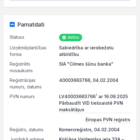
Pamatdati
Statuss
Aktīvs
Uzņēmējdarbības
Sabiedrība ar ierobežotu
forma
atbildību
Reģistrēts
SIA "Cilmes šūnu banka"
nosaukums
Reģistrācijas
40003663766, 04.02.2004
numurs, datums
1
PVN numurs
LV40003663766
ar 16.09.2025
Pārbaudīt VID tiešsaistē PVN
maksātājus
Eiropas PVN reģistrs
Reģistrs, datums
Komercreģistrs, 04.02.2004
Juridiskā adrese
Krišjāņa Valdemāra iela 33A –