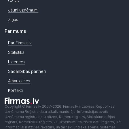
CSDD
Jauni uzņēmumi
Ziņas
Par mums
Par Firmas.lv
Statistika
Licences
Sadarbības partneri
Atsauksmes
Kontakti
Copyright © Firmas.lv 2007-2026. Firmas.lv ir Latvijas Republikas
Uzņēmumu Reģistra datu atkalizmantotājs. Informācijas avoti:
Uzņēmumu reģistra datu bāzes, Komercreģistrs, Maksātnespējas
reģistrs, Komercķīlu reģistrs, ZL uzņēmumu faktisko datu reģistrs, u.c..
Informācijai ir izziņas raksturs, un tai nav juridiska spēka. Sistēmas