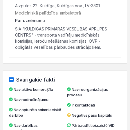
Aizputes 22, Kuldīga, Kuldīgas nov., LV-3301
Medicīniskā palīdzība: ambulatorā
Par uzņēmumu
SIA "KULDĪGAS PRIMĀRĀS VESELĪBAS APRŪPES
CENTRS" - transporta vadītāju medicīniskās
komisijas, ieroču nēsāšanas komisijas, OVP -
obligātās veselības pārbaudes strādājošiem.
Svarīgākie fakti
Nav aktīvu komercķīlu
Nav reorganizācijas
procesu
Nav nodrošinājumu
Ir kontaktdati
Nav apturēta saimnieciskā
darbība
Negatīvs pašu kapitāls
Nav darbības
Pārbaudīt tiešsaistē VID