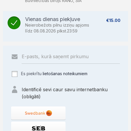
Būvniecības birojs RANU, SIA
Vienas dienas piekļuve
€15.00
Neierobežots pilnu izziņu apjoms
līdz 08.08.2026 plkst.23:59
Es piekrītu
lietošanas noteikumiem
Identificē sevi caur savu internetbanku
(obligāti)