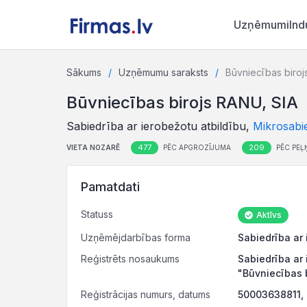
Uzņēmumi
Ind
Sākums
Uzņēmumu saraksts
Būvniecības biroj
Būvniecības birojs RANU, SIA
Sabiedrība ar ierobežotu atbildību,
Mikrosabi
477
209
VIETA NOZARĒ
PĒC APGROZĪJUMA
PĒC PEĻ
Pamatdati
Statuss
Aktīvs
Uzņēmējdarbības forma
Sabiedrība ar 
Reģistrēts nosaukums
Sabiedrība ar 
"Būvniecības 
Reģistrācijas numurs, datums
50003638811,