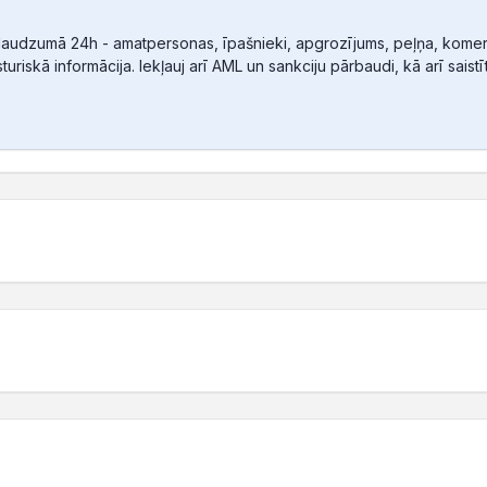
audzumā 24h - amatpersonas, īpašnieki, apgrozījums, peļņa, komerc
sturiskā informācija. Iekļauj arī AML un sankciju pārbaudi, kā arī sais