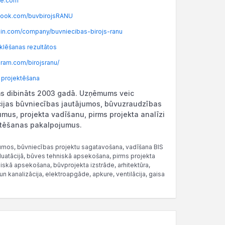
le.com
ook.com/buvbirojsRANU
in.com/company/buvniecibas-birojs-ranu
lēšanas rezultātos
ram.com/birojsranu/
, projektēšana
 dibināts 2003 gadā. Uzņēmums veic
cijas būvniecības jautājumos, būvuzraudzības
mus, projekta vadīšanu, pirms projekta analīzi
ktēšanas pakalpojumus.
jumos, būvniecības projektu sagatavošana, vadīšana BIS
uatācijā, būves tehniskā apsekošana, pirms projekta
iskā apsekošana, būvprojekta izstrāde, arhitektūra,
 kanalizācija, elektroapgāde, apkure, ventilācija, gaisa