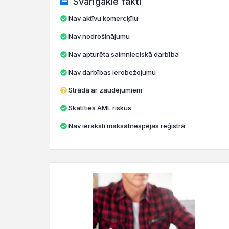
Svarīgākie fakti
Nav aktīvu komercķīlu
Nav nodrošinājumu
Nav apturēta saimnieciskā darbība
Nav darbības ierobežojumu
Strādā ar zaudējumiem
Skatīties AML riskus
Nav ieraksti maksātnespējas reģistrā