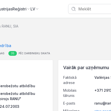
ustrijas
Reģistri
LV
s RANU, SIA
edrība
35
ŅAS
PĒC DARBINIEKU SKAITA
Vairāk par uzņēmumu
Faktiskā
Valērijas
adrese
ierobežotu atbildību
Mobilais
+371 291
ierobežotu atbildību
tālrunis
birojs RANU"
E-pasts
ranu@ran
 24.07.2003
Mājaslapa