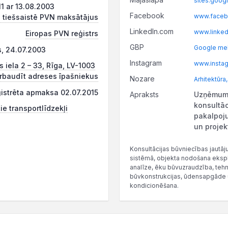
sites.goog
 ar 13.08.2003
Facebook
www.faceb
 tiešsaistē PVN maksātājus
LinkedIn.com
www.linked
Eiropas PVN reģistrs
GBP
Google mek
s, 24.07.2003
Instagram
www.instag
s iela 2 – 33, Rīga, LV-1003
rbaudīt adreses īpašniekus
Nozare
Arhitektūra
ģistrēta apmaksa 02.07.2015
Apraksts
Uzņēmums
konsultā
ie transportlīdzekļi
pakalpoju
un proje
Konsultācijas būvniecības jautā
sistēmā, objekta nodošana ekspl
analīze, ēku būvuzraudzība, tehn
būvkonstrukcijas, ūdensapgāde un
kondicionēšana.