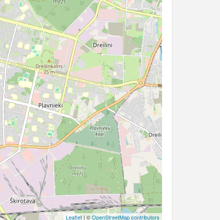
Leaflet
| ©
OpenStreetMap contributors