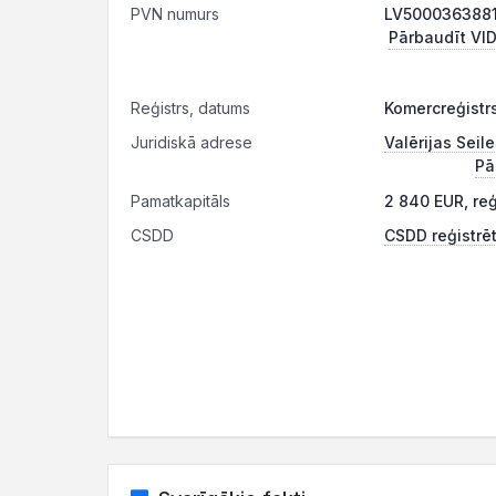
PVN numurs
LV50003638811
Pārbaudīt VID
Reģistrs, datums
Komercreģistr
Juridiskā adrese
Valērijas Seile
Pā
Pamatkapitāls
2 840 EUR, re
CSDD
CSDD reģistrēt