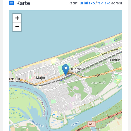
Karte
Rādīt
juridisko
/
faktisko
adresi
+
−