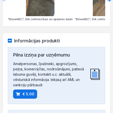
"BūveABC", SIA celtniecības un apdares darbi
"BūveABC", SIA celtniecība
Informācijas produkti
Pilna izziņa par uzņēmumu
Amatpersonas, īpašnieki, apgrozījums,
peļņa, komercķīlas, nodrošinājumi, patiesā
labuma guvēji, kontakti u.c. aktuālā,
vēsturiskā informācija. Iekļauj arī AML un
sankciju pārbaudi
€ 5.00