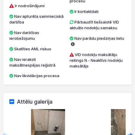
procesu
Ir nodrošinājumi
Ir kontaktdati
Nav apturēta saimnieciskā
darbība
Pārbaudīt tiešsaistē VID
aktuālo nodokļu samaksu
Nav darbības
ierobežojumu
Nav parādu piedziņas lietu
Skatīties AML riskus
VID nodokļu maksātāju
Nav ieraksti
reitings N - Neaktīvs nodokļu
maksātnespējas reģistrā
maksātājs
Nav likvidācijas procesa
Attēlu galerija