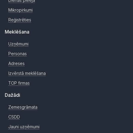
Dienas pieeja
Mikropirkumi
Reģistrēties
Meklēšana
Uzņēmumi
Personas
Adreses
Izvērstā meklēšana
TOP firmas
Dažādi
Zemesgrāmata
CSDD
Jauni uzņēmumi