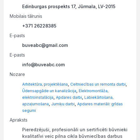
Edinburgas prospekts 17, Jūrmala, LV-2015
Mobilais tālrunis
+371 26228385
E-pasts
buveabc@gmail.com
E-pasts
info@buveabc.com
Nozare
,
,
Arhitektūra, projektēšana
Celtniecības un remonta darbi
,
Ūdensapgāde un kanalizācija
Elektromontāža,
,
,
elektroinstalācija
Apdares darbi
Labiekārtošana,
,
,
apzaļumošana
Jumiķu darbi
Apdares materiāli: grīdas
segumi
Apraksts
Pieredzējuši, profesionāli un sertificēti būvnieki
kvalitatīvi veic pilna cikla būvniecības darbus