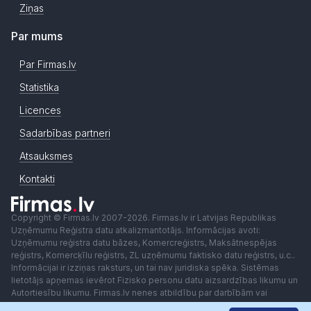
Ziņas
Par mums
Par Firmas.lv
Statistika
Licences
Sadarbības partneri
Atsauksmes
Kontakti
Copyright © Firmas.lv 2007-2026. Firmas.lv ir Latvijas Republikas
Uzņēmumu Reģistra datu atkalizmantotājs. Informācijas avoti:
Uzņēmumu reģistra datu bāzes, Komercreģistrs, Maksātnespējas
reģistrs, Komercķīlu reģistrs, ZL uzņēmumu faktisko datu reģistrs, u.c..
Informācijai ir izziņas raksturs, un tai nav juridiska spēka. Sistēmas
lietotājs apņemas ievērot Fizisko personu datu aizsardzības likumu un
Autortiesību likumu. Firmas.lv nenes atbildību par darbībām vai
lēmumiem, kas balstīti uz saņemto pakalpojumu. Lietotājam aizliegts