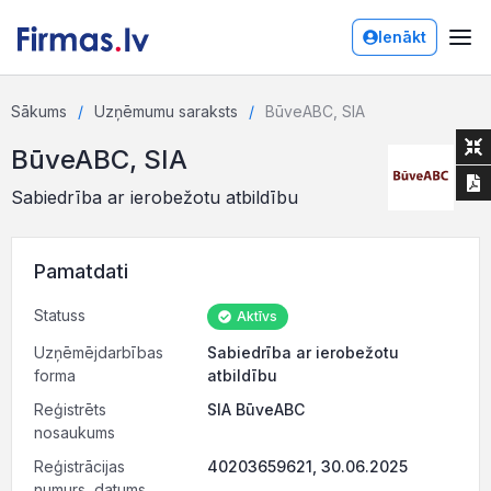
Ienākt
Sākums
Uzņēmumu saraksts
BūveABC, SIA
BūveABC, SIA
Sabiedrība ar ierobežotu atbildību
Pamatdati
Statuss
Aktīvs
Uzņēmējdarbības
Sabiedrība ar ierobežotu
forma
atbildību
Reģistrēts
SIA BūveABC
nosaukums
Reģistrācijas
40203659621, 30.06.2025
numurs, datums