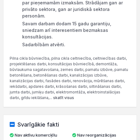
par pieņemamām izmaksām. Strādājam gan ar
privāto sektora, gan ar juridiskā sektora
personām.
Savam darbam dodam 15 gadu garantiju,
sniedzam arī interesentiem bezmaksas
konsultācijas.
Sadarbībām atvērti.
Pilna cikla būvniecība, pilna cikla celtniecība, celtniecības darbi,
projektēšanas darbi, konsultācijas būvniecībā, demontāža,
būvlaukuma sagatavošana, zemes darbi, pamatu izbūve, pamatu
betonēšana, betonēšanas darbi, kanalizācijas izbūve,
kanalizācijas darbi, fasādes darbi, renovācija, mūrēšanas darbi,
iekšdarbi, apdares darbi, krāsošanas darbi, siltināšanas darbi,
jumta darbi, jumiķu darbi, elektromontāža, elektroinstalācijas
darbi, grīdu ieklāšana,...
skatīt visus
Svarīgākie fakti
Nav aktīvu komercķīlu
Nav reorganizācijas