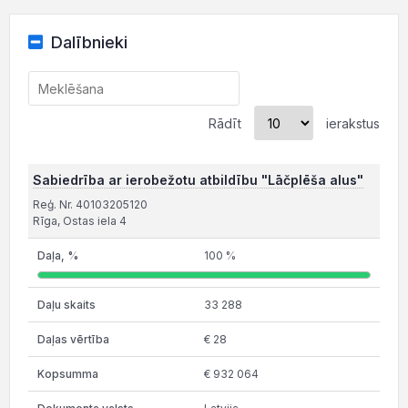
Dalībnieki
Rādīt
ierakstus
Sabiedrība ar ierobežotu atbildību "Lāčplēša alus"
Reģ. Nr. 40103205120
Rīga, Ostas iela 4
100 %
33 288
€ 28
€ 932 064