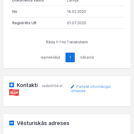
Latvija
14.02.2020
01.07.2020
Rāda 1–1 no 1 ierakstiem
iepriekšējā
1
nākamā
Kontakti
sadarbībā ar
Pieteikt informācijas
izmaiņas
Vēsturiskās adreses