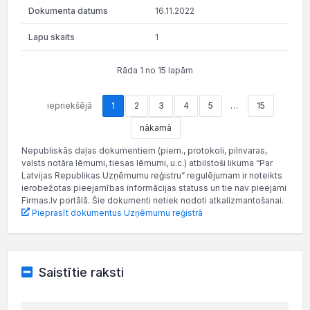
16.11.2022
1
Rāda 1 no 15 lapām
iepriekšējā
1
2
3
4
5
…
15
nākamā
Nepubliskās daļas dokumentiem (piem., protokoli, pilnvaras,
valsts notāra lēmumi, tiesas lēmumi, u.c.) atbilstoši likuma “Par
Latvijas Republikas Uzņēmumu reģistru” regulējumam ir noteikts
ierobežotas pieejamības informācijas statuss un tie nav pieejami
Firmas.lv portālā. Šie dokumenti netiek nodoti atkalizmantošanai.
Pieprasīt dokumentus Uzņēmumu reģistrā
Saistītie raksti