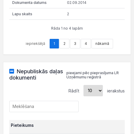
02.09.2014
2
Rāda 1 no 4 lapām
iepriekšējā
1
2
3
4
nākamā
Nepubliskās daļas
pieejami pēc pieprasījuma LR
dokumenti
Uzņēmumu reģistrā
Rādīt
ierakstus
Pieteikums