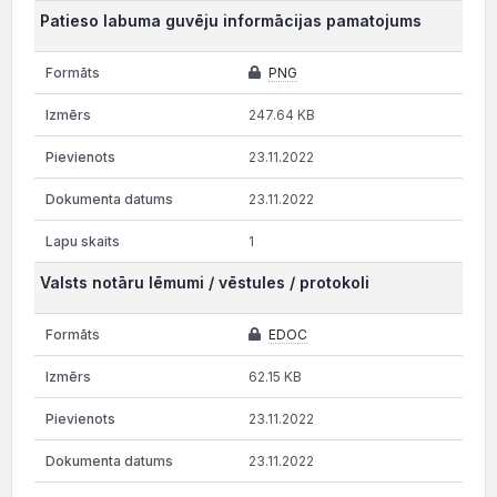
Patieso labuma guvēju informācijas pamatojums
PNG
247.64 KB
23.11.2022
23.11.2022
1
Valsts notāru lēmumi / vēstules / protokoli
EDOC
62.15 KB
23.11.2022
23.11.2022