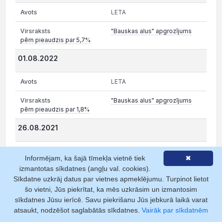
LETA
"Bauskas alus" apgrozījums
pērn pieaudzis par 5,7%
01.08.2022
LETA
"Bauskas alus" apgrozījums
pērn pieaudzis par 1,8%
26.08.2021
LETA
Informējam, ka šajā tīmekļa vietnē tiek
✖
izmantotas sīkdatnes (angļu val. cookies).
"Depozīta iepakojuma
operators" noslēdzis pirmos līgumus par depozīta
Sīkdatne uzkrāj datus par vietnes apmeklējumu. Turpinot lietot
iepakojuma apsaimniekošanu
šo vietni, Jūs piekrītat, ka mēs uzkrāsim un izmantosim
sīkdatnes Jūsu ierīcē. Savu piekrišanu Jūs jebkurā laikā varat
29.07.2020
atsaukt, nodzēšot saglabātās sīkdatnes.
Vairāk par sīkdatnēm