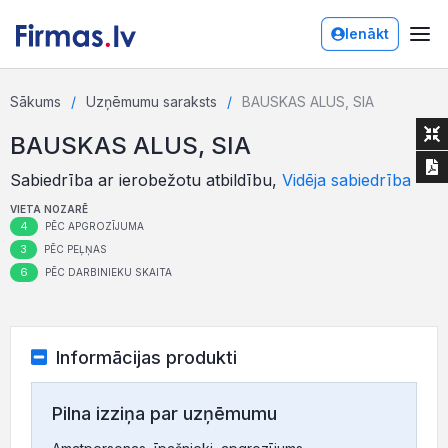
Ienākt
Sākums
Uzņēmumu saraksts
BAUSKAS ALUS, SIA
BAUSKAS ALUS, SIA
Sabiedrība ar ierobežotu atbildību,
Vidēja sabiedrība
VIETA NOZARĒ
4
PĒC APGROZĪJUMA
3
PĒC PEĻŅAS
6
PĒC DARBINIEKU SKAITA
Informācijas produkti
Pilna izziņa par uzņēmumu