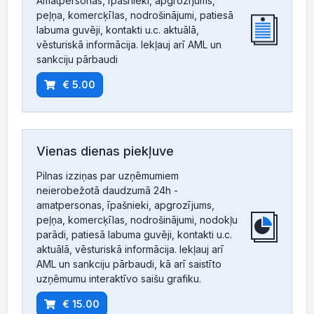
Amatpersonas, īpašnieki, apgrozījums,
peļņa, komercķīlas, nodrošinājumi, patiesā
labuma guvēji, kontakti u.c. aktuālā,
vēsturiskā informācija. Iekļauj arī AML un
sankciju pārbaudi
€ 5.00
Vienas dienas piekļuve
Pilnas izziņas par uzņēmumiem
neierobežotā daudzumā 24h -
amatpersonas, īpašnieki, apgrozījums,
peļņa, komercķīlas, nodrošinājumi, nodokļu
parādi, patiesā labuma guvēji, kontakti u.c.
aktuālā, vēsturiskā informācija. Iekļauj arī
AML un sankciju pārbaudi, kā arī saistīto
uzņēmumu interaktīvo saišu grafiku.
€ 15.00