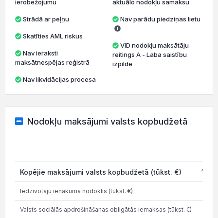
ierobežojumu
aktuālo nodokļu samaksu
Strādā ar peļņu
Nav parādu piedziņas lietu
Skatīties AML riskus
VID nodokļu maksātāju
Nav ieraksti
reitings A - Laba saistību
maksātnespējas reģistrā
izpilde
Nav likvidācijas procesa
Nodokļu maksājumi valsts kopbudžetā
2
Kopējie maksājumi valsts kopbudžetā (tūkst. €)
1 89
Iedzīvotāju ienākuma nodoklis (tūkst. €)
18
Valsts sociālās apdrošināšanas obligātās iemaksas (tūkst. €)
41