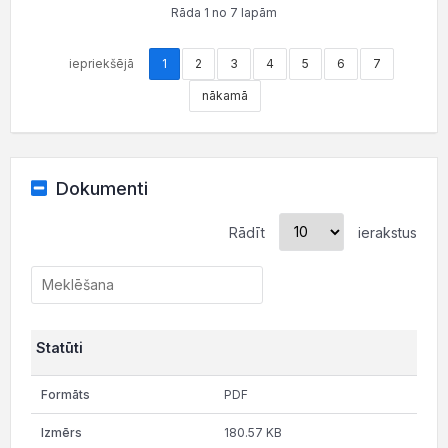
Rāda 1 no 7 lapām
iepriekšējā
1
2
3
4
5
6
7
nākamā
Dokumenti
Rādīt
ierakstus
Statūti
PDF
180.57 KB