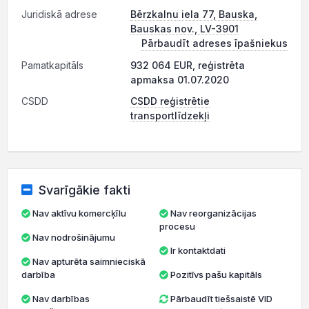
Juridiskā adrese
Bērzkalnu iela 77, Bauska,
Bauskas nov., LV-3901
Pārbaudīt adreses īpašniekus
Pamatkapitāls
932 064 EUR, reģistrēta
apmaksa 01.07.2020
CSDD
CSDD reģistrētie
transportlīdzekļi
Svarīgākie fakti
Nav aktīvu komercķīlu
Nav reorganizācijas
procesu
Nav nodrošinājumu
Ir kontaktdati
Nav apturēta saimnieciskā
darbība
Pozitīvs pašu kapitāls
Nav darbības
Pārbaudīt tiešsaistē VID