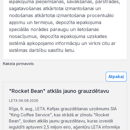
iepakojuma pieņemšanas, savākšanas, pārstrādes,
sagatavošanas atkārtotai izmantošanai un
nodošanas atkārtotai izmantošanai procentuālo
apjomu un termiņus, depozīta iepakojuma
speciālās norādes paraugu un lietošanas
nosacījumus, depozīta iepakojuma uzskaites
sistēmā apkopojamo informāciju un virkni citu ar
sistēmas darbību saistītu lietu.
Raksta pirmavots
Atpakaļ
"Rocket Bean" atklās jauno grauzdētavu
LETA 06.08.2026
Rīga, 6. aug., LETA. Kafijas grauzdēšanas uzņēmums SIA
"King Coffee Service", kas strādā ar zīmolu "Rocket
Bean", šodien atklās jaunu grauzdētavu, kuras izveidē
ieguldīti aptuveni 2,5 miljoni eiro, aģentūru LETA informēja