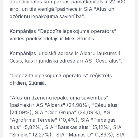
Jaundibinātās kompānijas pamatkapitāls ir 22 500
eiro, un tās vienīgā īpašniece ir SIA "Alus un
dzērienu iepakojuma savienība".
Kompānijas "Depozīta iepakojuma operators"
valdes priekšsēdētājs ir Miks Stūrītis.
Kompānijas juridiskā adrese ir Aldaru laukums 1,
Cēsīs, kas ir juridiskā adrese arī AS "Cēsu alus".
"Depozīta iepakojuma operators" reģistrēts
otrdien, 2.jūnijā.
"Alus un dzērienu iepakojuma savienības"
īpašnieki ir AS "Aldaris" (24,98%), "Cēsu alus"
(24,09%), SIA "Cido Grupa" (24,09%), AS
"Agrofirma Tērvete" (10,4%), SIA "Piebalgas
alus" (5,82%), SIA "Bauskas alus" (5,12%), SIA
"Simeks" (2,27%), SIA "Mamas D" (1,83%), SIA