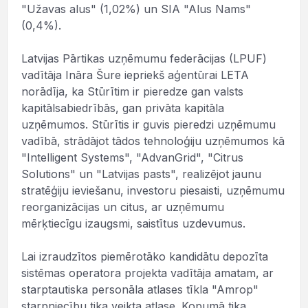
"Užavas alus" (1,02%) un SIA "Alus Nams"
(0,4%).
Latvijas Pārtikas uzņēmumu federācijas (LPUF)
vadītāja Ināra Šure iepriekš aģentūrai LETA
norādīja, ka Stūrītim ir pieredze gan valsts
kapitālsabiedrībās, gan privāta kapitāla
uzņēmumos. Stūrītis ir guvis pieredzi uzņēmumu
vadībā, strādājot tādos tehnoloģiju uzņēmumos kā
"Intelligent Systems", "AdvanGrid", "Citrus
Solutions" un "Latvijas pasts", realizējot jaunu
stratēģiju ieviešanu, investoru piesaisti, uzņēmumu
reorganizācijas un citus, ar uzņēmumu
mērķtiecīgu izaugsmi, saistītus uzdevumus.
Lai izraudzītos piemērotāko kandidātu depozīta
sistēmas operatora projekta vadītāja amatam, ar
starptautiska personāla atlases tīkla "Amrop"
starpniecību tika veikta atlase. Kopumā tika