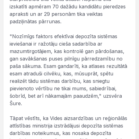
izskatīti apmēram 70 dažādu kandidātu pieredzes
apraksti un ar 29 personām tika veiktas
padziļinātas pārrunas.
"Nozīmīgs faktors efektīvai depozīta sistēmas
ieviešanai ir ražotāju cieša sadarbība ar
mazumtirgotājiem, kas kontrolē gan pārdošanas,
gan savākšanas puses pilnīgu pārredzamību no
paša sākuma. Esam gandarīti, ka atlases rezultātā
esam atraduši cilvēku, kas, mūsuprāt, spētu
realizēt tādu sistēmas darbību, kas sniegtu
pievienoto vērtību ne tikai mums, sabiedrībai,
šobrīd, bet arī nākamajām paaudzēm," uzsvēra
Šure.
Tāpat vēstīts, ka Vides aizsardzības un reģionālās
attīstības ministrija izstrādājusi depozīta sistēmas
darbības noteikumus, kas nosaka depozīta