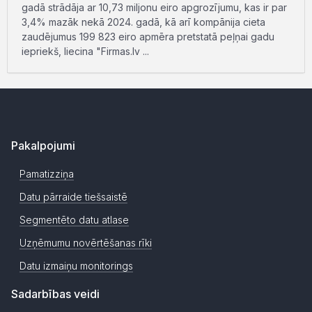
gadā strādāja ar 10,73 miljonu eiro apgrozījumu, kas ir par
3,4% mazāk nekā 2024. gadā, kā arī kompānija cieta
zaudējumus 199 823 eiro apmēra pretstatā peļņai gadu
iepriekš, liecina "Firmas.lv ...
Pakalpojumi
Pamatizziņa
Datu pārraide tiešsaistē
Segmentēto datu atlase
Uzņēmumu novērtēšanas rīki
Datu izmaiņu monitorings
Sadarbības veidi