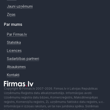
Jauni uzņēmumi
Ziņas
Par mums
Par Firmas.lv
Statistika
Licences
Sadarbības partneri
Atsauksmes
Kontakti
Copyright © Firmas.lv 2007-2026. Firmas.lv ir Latvijas Republikas
Uzņēmumu Reģistra datu atkalizmantotājs. Informācijas avoti:
Uzņēmumu reģistra datu bāzes, Komercreģistrs, Maksātnespējas
reģistrs, Komercķīlu reģistrs, ZL uzņēmumu faktisko datu reģistrs, u.c..
Informācijai ir izziņas raksturs, un tai nav juridiska spēka. Sistēmas