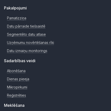
Pakalpojumi
Pamatizziņa
Datu pārraide tiešsaistē
Segmentēto datu atlase
Uzņēmumu novērtēšanas rīki
Datu izmaiņu monitorings
Sadarbības veidi
Abonēšana
Dienas pieeja
Mikropirkumi
Reģistrēties
Meklēšana