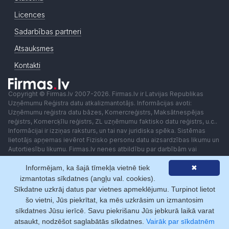
Licences
Sadarbības partneri
Atsauksmes
Kontakti
Copyright © Firmas.lv 2007-2026. Firmas.lv ir Latvijas Republikas
Uzņēmumu Reģistra datu atkalizmantotājs. Informācijas avoti:
Uzņēmumu reģistra datu bāzes, Komercreģistrs, Maksātnespējas
reģistrs, Komercķīlu reģistrs, ZL uzņēmumu faktisko datu reģistrs, u.c..
Informācijai ir izziņas raksturs, un tai nav juridiska spēka. Sistēmas
lietotājs apņemas ievērot Fizisko personu datu aizsardzības likumu un
Autortiesību likumu. Firmas.lv nenes atbildību par darbībām vai
lēmumiem, kas balstīti uz saņemto pakalpojumu. Lietotājam aizliegts
Informējam, ka šajā tīmekļa vietnē tiek
✖
izmantot jebkādas automatizētas sistēmas vai iekārtas (robotus)
piekļuvei sistēmai bez rakstiskas saskaņošanas ar Firmas.lv. Galvenā
izmantotas sīkdatnes (angļu val. cookies).
redaktore: Ingūna Pempere.
Sīkdatne uzkrāj datus par vietnes apmeklējumu. Turpinot lietot
Lietošanas noteikumi
Privātuma politika
Norēķini ar
šo vietni, Jūs piekrītat, ka mēs uzkrāsim un izmantosim
sīkdatnes Jūsu ierīcē. Savu piekrišanu Jūs jebkurā laikā varat
atsaukt, nodzēšot saglabātās sīkdatnes.
Vairāk par sīkdatnēm