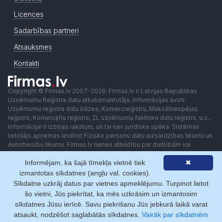
Licences
Sadarbības partneri
Atsauksmes
Kontakti
Copyright © Firmas.lv 2007-2026. Firmas.lv ir Latvijas Republikas
Uzņēmumu Reģistra datu atkalizmantotājs. Informācijas avoti:
Uzņēmumu reģistra datu bāzes, Komercreģistrs, Maksātnespējas
reģistrs, Komercķīlu reģistrs, ZL uzņēmumu faktisko datu reģistrs, u.c..
Informācijai ir izziņas raksturs, un tai nav juridiska spēka. Sistēmas
lietotājs apņemas ievērot Fizisko personu datu aizsardzības likumu un
Autortiesību likumu. Firmas.lv nenes atbildību par darbībām vai
lēmumiem, kas balstīti uz saņemto pakalpojumu. Lietotājam aizliegts
Informējam, ka šajā tīmekļa vietnē tiek
✖
izmantot jebkādas automatizētas sistēmas vai iekārtas (robotus)
piekļuvei sistēmai bez rakstiskas saskaņošanas ar Firmas.lv. Galvenā
izmantotas sīkdatnes (angļu val. cookies).
redaktore: Ingūna Pempere.
Sīkdatne uzkrāj datus par vietnes apmeklējumu. Turpinot lietot
Lietošanas noteikumi
Privātuma politika
Norēķini ar
šo vietni, Jūs piekrītat, ka mēs uzkrāsim un izmantosim
sīkdatnes Jūsu ierīcē. Savu piekrišanu Jūs jebkurā laikā varat
atsaukt, nodzēšot saglabātās sīkdatnes.
Vairāk par sīkdatnēm