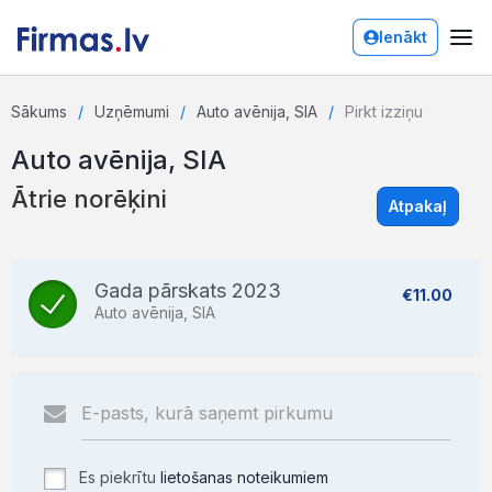
Ienākt
Sākums
Uzņēmumi
Auto avēnija, SIA
Pirkt izziņu
Auto avēnija, SIA
Ātrie norēķini
Atpakaļ
Gada pārskats 2023
€11.00
Auto avēnija, SIA
Es piekrītu
lietošanas noteikumiem