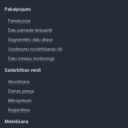
Pakalpojumi
Pamatizziņa
Datu pārraide tiešsaistē
Segmentēto datu atlase
Uzņēmumu novērtēšanas rīki
Datu izmaiņu monitorings
Sadarbības veidi
Abonēšana
Dienas pieeja
Mikropirkumi
Reģistrēties
Meklēšana