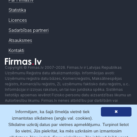
Statistika
Licences
Sadarbības partneri
Atsauksmes
Kontakti
Copyright © Firmas.lv 2007-2026. Firmas.lv ir Latvijas Republikas
Uzņēmumu Reģistra datu atkalizmantotājs. Informācijas avoti:
Uzņēmumu reģistra datu bāzes, Komercreģistrs, Maksātnespējas
reģistrs, Komercķīlu reģistrs, ZL uzņēmumu faktisko datu reģistrs, u.c..
Informācijai ir izziņas raksturs, un tai nav juridiska spēka. Sistēmas
lietotājs apņemas ievērot Fizisko personu datu aizsardzības likumu un
Autortiesību likumu. Firmas.lv nenes atbildību par darbībām vai
lēmumiem, kas balstīti uz saņemto pakalpojumu. Lietotājam aizliegts
Informējam, ka šajā tīmekļa vietnē tiek
✖
izmantot jebkādas automatizētas sistēmas vai iekārtas (robotus)
piekļuvei sistēmai bez rakstiskas saskaņošanas ar Firmas.lv. Galvenā
izmantotas sīkdatnes (angļu val. cookies).
redaktore: Ingūna Pempere.
Sīkdatne uzkrāj datus par vietnes apmeklējumu. Turpinot lietot
Lietošanas noteikumi
Privātuma politika
Norēķini ar
šo vietni, Jūs piekrītat, ka mēs uzkrāsim un izmantosim