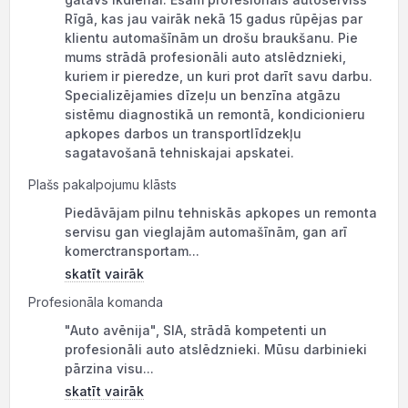
Rīgā, kas jau vairāk nekā 15 gadus rūpējas par
klientu automašīnām un drošu braukšanu. Pie
mums strādā profesionāli auto atslēdznieki,
kuriem ir pieredze, un kuri prot darīt savu darbu.
Specializējamies dīzeļu un benzīna atgāzu
sistēmu diagnostikā un remontā, kondicionieru
apkopes darbos un transportlīdzekļu
sagatavošanā tehniskajai apskatei.
Plašs pakalpojumu klāsts
Piedāvājam pilnu tehniskās apkopes un remonta
servisu gan vieglajām automašīnām, gan arī
komerctransportam...
skatīt vairāk
Profesionāla komanda
"Auto avēnija", SIA, strādā kompetenti un
profesionāli auto atslēdznieki. Mūsu darbinieki
pārzina visu...
skatīt vairāk