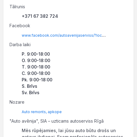
Tālrunis
+371 67 382 724
Facebook
www.facebook.com/autoavenijaserviss/?locale=lv_LV
Darba laiki
P. 9:00-18:00
O. 9:00-18:00
T. 9:00-18:00
C. 9:00-18:00
Pk. 9:00-18:00
S. Brīvs
Sv. Brīvs
Nozare
Auto remonts, apkope
"Auto avēnija", SIA – uzticams autoserviss Rīgā
Mēs rūpējamies, lai jūsu auto būtu drošs un
gatavs ikdienai. Esam profesionāls autoserviss