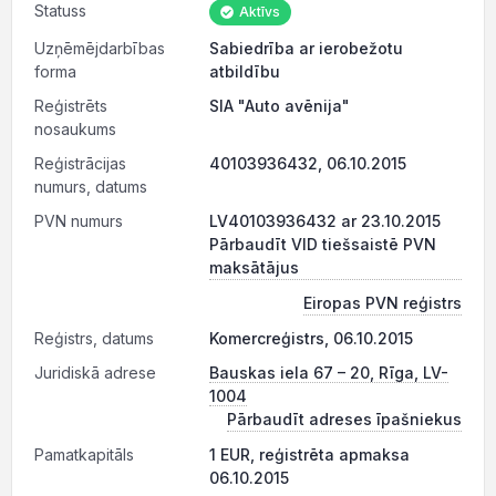
Statuss
Aktīvs
Uzņēmējdarbības
Sabiedrība ar ierobežotu
forma
atbildību
Reģistrēts
SIA "Auto avēnija"
nosaukums
Reģistrācijas
40103936432, 06.10.2015
numurs, datums
PVN numurs
LV40103936432 ar 23.10.2015
Pārbaudīt VID tiešsaistē PVN
maksātājus
Eiropas PVN reģistrs
Reģistrs, datums
Komercreģistrs, 06.10.2015
Juridiskā adrese
Bauskas iela 67 – 20, Rīga, LV-
1004
Pārbaudīt adreses īpašniekus
Pamatkapitāls
1 EUR, reģistrēta apmaksa
06.10.2015