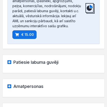
amatpersonas, īpašnieki, apgrozījums,
peļņa, komercķīlas, nodrošinājumi, nodokļu
parādi, patiesā labuma guvēji, kontakti u.c.
aktuālā, vēsturiskā informācija. Iekļauj arī
AML un sankciju pārbaudi, kā arī saistīto
uzņēmumu interaktīvo saišu grafiku.
€ 15.00
Patiesie labuma guvēji
Amatpersonas