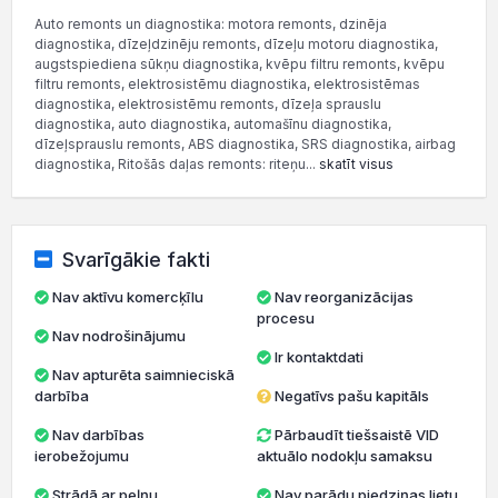
Auto remonts un diagnostika: motora remonts, dzinēja
diagnostika, dīzeļdzinēju remonts, dīzeļu motoru diagnostika,
augstspiediena sūkņu diagnostika, kvēpu filtru remonts, kvēpu
filtru remonts, elektrosistēmu diagnostika, elektrosistēmas
diagnostika, elektrosistēmu remonts, dīzeļa sprauslu
diagnostika, auto diagnostika, automašīnu diagnostika,
dīzeļsprauslu remonts, ABS diagnostika, SRS diagnostika, airbag
diagnostika, Ritošās daļas remonts: riteņu...
skatīt visus
Svarīgākie fakti
Nav aktīvu komercķīlu
Nav reorganizācijas
procesu
Nav nodrošinājumu
Ir kontaktdati
Nav apturēta saimnieciskā
darbība
Negatīvs pašu kapitāls
Nav darbības
Pārbaudīt tiešsaistē VID
ierobežojumu
aktuālo nodokļu samaksu
Strādā ar peļņu
Nav parādu piedziņas lietu