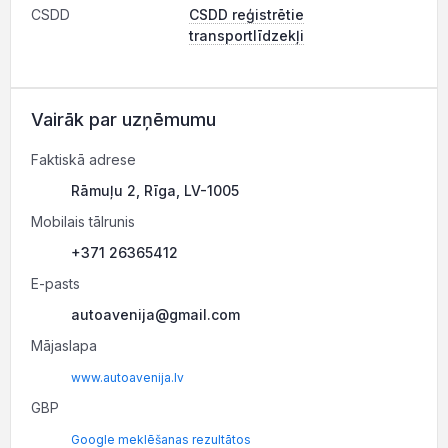
CSDD
CSDD reģistrētie
transportlīdzekļi
Vairāk par uzņēmumu
Faktiskā adrese
Rāmuļu 2, Rīga, LV-1005
Mobilais tālrunis
+371 26365412
E-pasts
autoavenija@gmail.com
Mājaslapa
www.autoavenija.lv
GBP
Google meklēšanas rezultātos