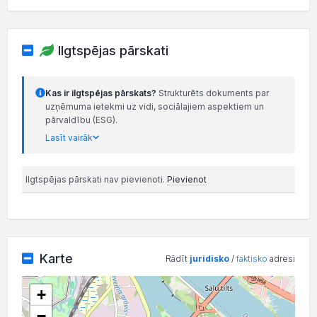
Ilgtspējas pārskati
Kas ir ilgtspējas pārskats?
Strukturēts dokuments par
uzņēmuma ietekmi uz vidi, sociālajiem aspektiem un
pārvaldību (ESG).
Lasīt vairāk
Ilgtspējas pārskati nav pievienoti.
Pievienot
Karte
Rādīt
juridisko
/
faktisko
adresi
+
−