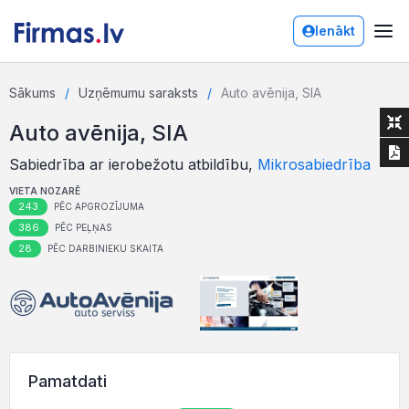
Ienākt
Sākums
Uzņēmumu saraksts
Auto avēnija, SIA
Auto avēnija, SIA
Sabiedrība ar ierobežotu atbildību,
Mikrosabiedrība
VIETA NOZARĒ
243
PĒC APGROZĪJUMA
386
PĒC PEĻŅAS
28
PĒC DARBINIEKU SKAITA
Pamatdati