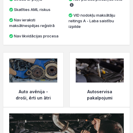
Skatīties AML riskus
VID nodokļu maksātāju
Nav ieraksti
reitings A - Laba saistību
maksātnespējas reģistrā
izpilde
Nav likvidācijas procesa
Auto avēnija -
Autoservisa
droši, ērti un ātri
pakalpojumi