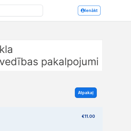
Ienākt
Atpakaļ
€11.00