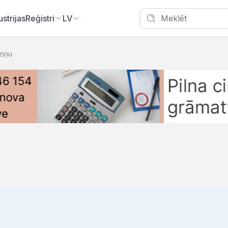
ustrijas
Reģistri
LV
zziņu