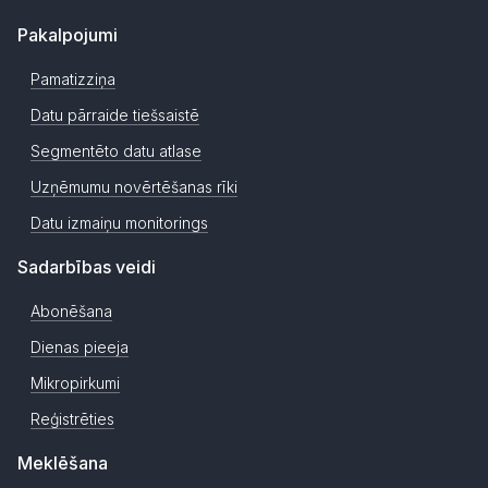
Pakalpojumi
Pamatizziņa
Datu pārraide tiešsaistē
Segmentēto datu atlase
Uzņēmumu novērtēšanas rīki
Datu izmaiņu monitorings
Sadarbības veidi
Abonēšana
Dienas pieeja
Mikropirkumi
Reģistrēties
Meklēšana