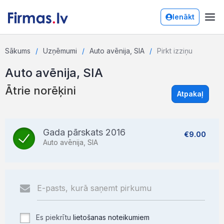
Ienākt
Sākums
Uzņēmumi
Auto avēnija, SIA
Pirkt izziņu
Auto avēnija, SIA
Ātrie norēķini
Atpakaļ
Gada pārskats 2016
€9.00
Auto avēnija, SIA
Es piekrītu
lietošanas noteikumiem