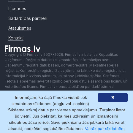
Licences
Sadarbības partneri
Atsauksmes
Kontakti
Copyright © Firmas.lv 2007-2026. Firmas.lv ir Latvijas Republikas
Uzņēmumu Reģistra datu atkalizmantotājs. Informācijas avoti:
Uzņēmumu reģistra datu bāzes, Komercreģistrs, Maksātnespējas
reģistrs, Komercķīlu reģistrs, ZL uzņēmumu faktisko datu reģistrs, u.c..
Informācijai ir izziņas raksturs, un tai nav juridiska spēka. Sistēmas
lietotājs apņemas ievērot Fizisko personu datu aizsardzības likumu un
Autortiesību likumu. Firmas.lv nenes atbildību par darbībām vai
lēmumiem, kas balstīti uz saņemto pakalpojumu. Lietotājam aizliegts
Informējam, ka šajā tīmekļa vietnē tiek
✖
izmantot jebkādas automatizētas sistēmas vai iekārtas (robotus)
piekļuvei sistēmai bez rakstiskas saskaņošanas ar Firmas.lv. Galvenā
izmantotas sīkdatnes (angļu val. cookies).
redaktore: Ingūna Pempere.
Sīkdatne uzkrāj datus par vietnes apmeklējumu. Turpinot lietot
Lietošanas noteikumi
Privātuma politika
Norēķini ar
šo vietni, Jūs piekrītat, ka mēs uzkrāsim un izmantosim
sīkdatnes Jūsu ierīcē. Savu piekrišanu Jūs jebkurā laikā varat
atsaukt, nodzēšot saglabātās sīkdatnes.
Vairāk par sīkdatnēm