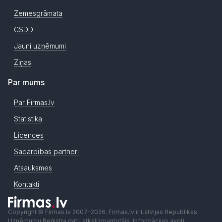
Zemesgrāmata
CSDD
Jauni uzņēmumi
Ziņas
Par mums
Par Firmas.lv
Statistika
Licences
Sadarbības partneri
Atsauksmes
Kontakti
Copyright © Firmas.lv 2007-2026. Firmas.lv ir Latvijas Republikas
Uzņēmumu Reģistra datu atkalizmantotājs. Informācijas avoti: