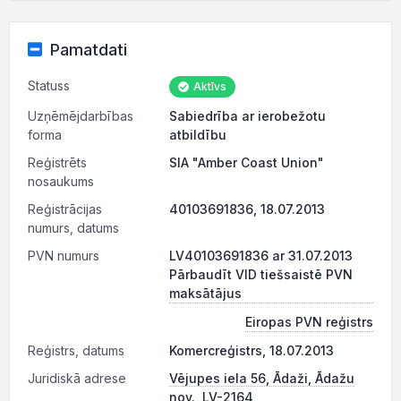
Pamatdati
Statuss
Aktīvs
Uzņēmējdarbības
Sabiedrība ar ierobežotu
forma
atbildību
Reģistrēts
SIA "Amber Coast Union"
nosaukums
Reģistrācijas
40103691836, 18.07.2013
numurs, datums
PVN numurs
LV40103691836 ar 31.07.2013
Pārbaudīt VID tiešsaistē PVN
maksātājus
Eiropas PVN reģistrs
Reģistrs, datums
Komercreģistrs, 18.07.2013
Juridiskā adrese
Vējupes iela 56, Ādaži, Ādažu
nov., LV-2164