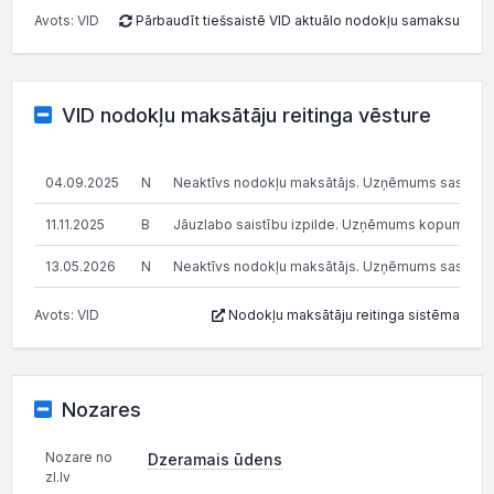
Avots: VID
Pārbaudīt tiešsaistē VID aktuālo nodokļu samaksu
VID nodokļu maksātāju reitinga vēsture
04.09.2025
N
Neaktīvs nodokļu maksātājs. Uzņēmums saskaņā ar V
11.11.2025
B
Jāuzlabo saistību izpilde. Uzņēmums kopumā pilda s
13.05.2026
N
Neaktīvs nodokļu maksātājs. Uzņēmums saskaņā ar V
Avots: VID
Nodokļu maksātāju reitinga sistēma
Nozares
Nozare no
Dzeramais ūdens
zl.lv