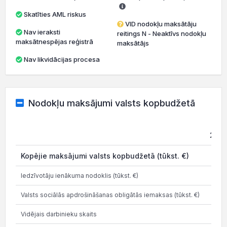
Skatīties AML riskus
VID nodokļu maksātāju
Nav ieraksti
reitings N - Neaktīvs nodokļu
maksātnespējas reģistrā
maksātājs
Nav likvidācijas procesa
Nodokļu maksājumi valsts kopbudžetā
202
Kopējie maksājumi valsts kopbudžetā (tūkst. €)
0.0
Iedzīvotāju ienākuma nodoklis (tūkst. €)
Valsts sociālās apdrošināšanas obligātās iemaksas (tūkst. €)
Vidējais darbinieku skaits