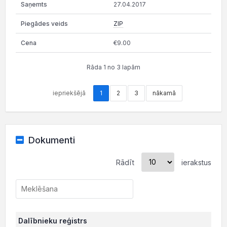
27.04.2017
ZIP
€9.00
Rāda 1 no 3 lapām
iepriekšējā
1
2
3
nākamā
Dokumenti
Rādīt
ierakstus
Dalībnieku reģistrs