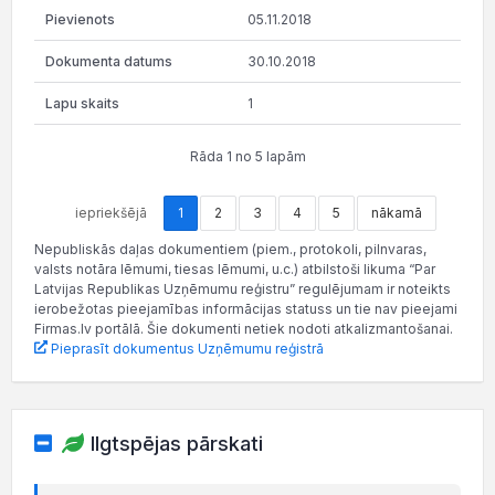
05.11.2018
30.10.2018
1
Rāda 1 no 5 lapām
iepriekšējā
1
2
3
4
5
nākamā
Nepubliskās daļas dokumentiem (piem., protokoli, pilnvaras,
valsts notāra lēmumi, tiesas lēmumi, u.c.) atbilstoši likuma “Par
Latvijas Republikas Uzņēmumu reģistru” regulējumam ir noteikts
ierobežotas pieejamības informācijas statuss un tie nav pieejami
Firmas.lv portālā. Šie dokumenti netiek nodoti atkalizmantošanai.
Pieprasīt dokumentus Uzņēmumu reģistrā
Ilgtspējas pārskati