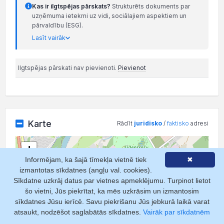
Kas ir ilgtspējas pārskats?
Strukturēts dokuments par
uzņēmuma ietekmi uz vidi, sociālajiem aspektiem un
pārvaldību (ESG).
Lasīt vairāk
Ilgtspējas pārskati nav pievienoti.
Pievienot
Karte
Rādīt
juridisko
/
faktisko
adresi
+
Informējam, ka šajā tīmekļa vietnē tiek
✖
−
izmantotas sīkdatnes (angļu val. cookies).
Sīkdatne uzkrāj datus par vietnes apmeklējumu. Turpinot lietot
šo vietni, Jūs piekrītat, ka mēs uzkrāsim un izmantosim
sīkdatnes Jūsu ierīcē. Savu piekrišanu Jūs jebkurā laikā varat
atsaukt, nodzēšot saglabātās sīkdatnes.
Vairāk par sīkdatnēm