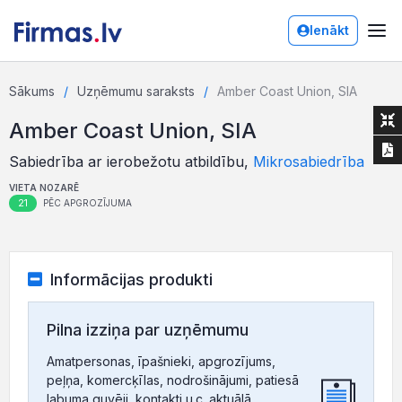
Ienākt
Sākums
Uzņēmumu saraksts
Amber Coast Union, SIA
Amber Coast Union, SIA
Sabiedrība ar ierobežotu atbildību,
Mikrosabiedrība
VIETA NOZARĒ
21
PĒC APGROZĪJUMA
Informācijas produkti
Pilna izziņa par uzņēmumu
Amatpersonas, īpašnieki, apgrozījums,
peļņa, komercķīlas, nodrošinājumi, patiesā
labuma guvēji, kontakti u.c. aktuālā,