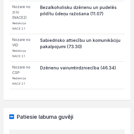
Nozare no
Bezalkoholisku dzērienu un pudelēs
zl.lv
pildītu ūdeņu ražošana (11.07)
(NACE2)
Redakcija
NACE 2.1
Nozare no
Sabiedrisko attiecību un komunikāciju
VID
pakalpojumi (73.30)
Redakcija
NACE 2.1
Nozare no
Dzērienu vairumtirdzniecība (46.34)
CSP
Redakcija
NACE 2.1
Patiesie labuma guvēji