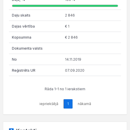
2 846
€ 1
€ 2 846
14.11.2019
07.09.2020
Rāda 1–1 no 1 ierakstiem
iepriekšējā
1
nākamā