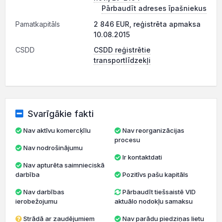
Pārbaudīt adreses īpašniekus
Pamatkapitāls
2 846 EUR, reģistrēta apmaksa
10.08.2015
CSDD
CSDD reģistrētie
transportlīdzekļi
Svarīgākie fakti
Nav aktīvu komercķīlu
Nav reorganizācijas
procesu
Nav nodrošinājumu
Ir kontaktdati
Nav apturēta saimnieciskā
darbība
Pozitīvs pašu kapitāls
Nav darbības
Pārbaudīt tiešsaistē VID
ierobežojumu
aktuālo nodokļu samaksu
Strādā ar zaudējumiem
Nav parādu piedziņas lietu