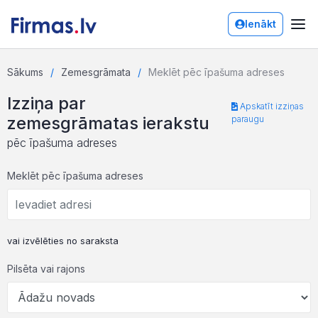
Ienākt
Sākums
Zemesgrāmata
Meklēt pēc īpašuma adreses
Izziņa par
Apskatīt izziņas
zemesgrāmatas ierakstu
paraugu
pēc īpašuma adreses
Meklēt pēc īpašuma adreses
vai izvēlēties no saraksta
Pilsēta vai rajons