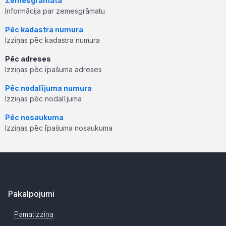
Zemesgrāmata
Informācija par zemesgrāmatu
Pēc kadastra numura
Izziņas pēc kadastra numura
Pēc adreses
Izziņas pēc īpašuma adreses
Pēc nodalījuma numura
Izziņas pēc nodalījuma
Pēc nosaukuma
Izziņas pēc īpašuma nosaukuma
Pakalpojumi
Pamatizziņa