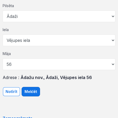
Pilsēta
Iela
Māja
Adrese :
Ādažu nov., Ādaži, Vējupes iela 56
Notīrīt
Meklēt