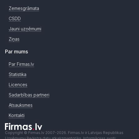
Zemesgrāmata
CSDD
Jauni uzņēmumi
Ziņas
Par mums
Par Firmas.lv
Statistika
Licences
Sadarbības partneri
Atsauksmes
Kontakti
Copyright © Firmas.lv 2007-2026. Firmas.lv ir Latvijas Republikas
Uzņēmumu Reģistra datu atkalizmantotājs. Informācijas avoti: