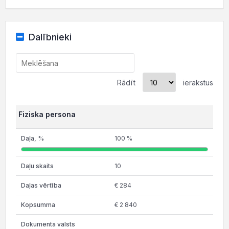
Dalībnieki
Rādīt
ierakstus
Fiziska persona
100 %
10
€ 284
€ 2 840