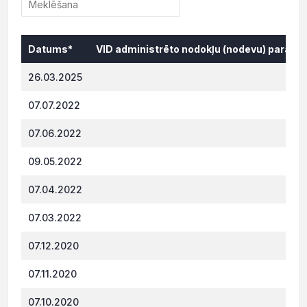
Datums*
VID administrēto nodokļu (nodevu) parāds,
Datums*
VID administrēto nodokļu (nodevu) parāds,
26.03.2025
349.
07.07.2022
291.
07.06.2022
274.
09.05.2022
258.
07.04.2022
231.
07.03.2022
218.
07.12.2020
618.
07.11.2020
587.
07.10.2020
713.