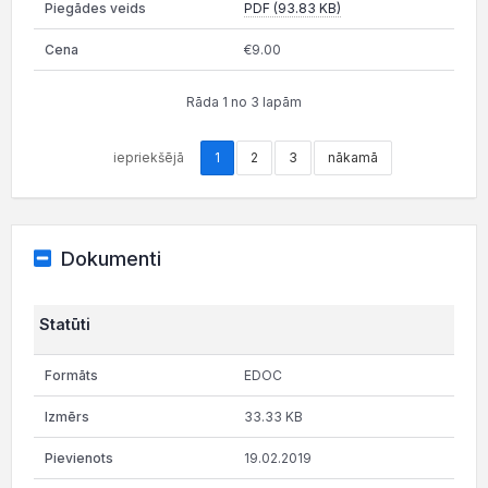
PDF (93.83 KB)
€9.00
Rāda 1 no 3 lapām
iepriekšējā
1
2
3
nākamā
Dokumenti
Statūti
EDOC
33.33 KB
19.02.2019