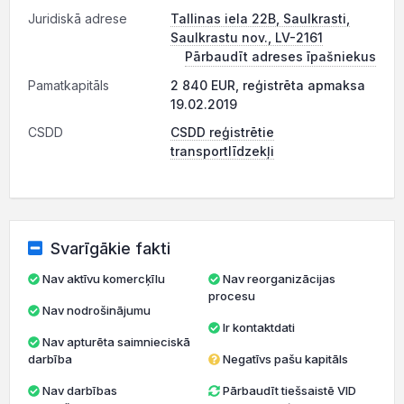
Juridiskā adrese
Tallinas iela 22B, Saulkrasti,
Saulkrastu nov., LV-2161
Pārbaudīt adreses īpašniekus
Pamatkapitāls
2 840 EUR, reģistrēta apmaksa
19.02.2019
CSDD
CSDD reģistrētie
transportlīdzekļi
Svarīgākie fakti
Nav aktīvu komercķīlu
Nav reorganizācijas
procesu
Nav nodrošinājumu
Ir kontaktdati
Nav apturēta saimnieciskā
darbība
Negatīvs pašu kapitāls
Nav darbības
Pārbaudīt tiešsaistē VID