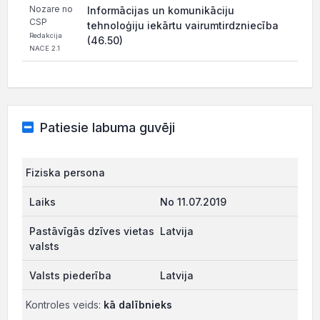
Nozare no
Informācijas un komunikāciju
CSP
tehnoloģiju iekārtu vairumtirdzniecība
Redakcija
(46.50)
NACE 2.1
Patiesie labuma guvēji
Fiziska persona
No 11.07.2019
Latvija
Latvija
Kontroles veids:
kā dalībnieks