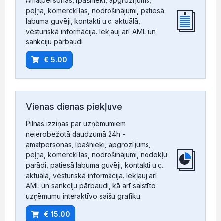
Amatpersonas, īpašnieki, apgrozījums,
peļņa, komercķīlas, nodrošinājumi, patiesā
labuma guvēji, kontakti u.c. aktuālā,
vēsturiskā informācija. Iekļauj arī AML un
sankciju pārbaudi
€ 5.00
Vienas dienas piekļuve
Pilnas izziņas par uzņēmumiem
neierobežotā daudzumā 24h -
amatpersonas, īpašnieki, apgrozījums,
peļņa, komercķīlas, nodrošinājumi, nodokļu
parādi, patiesā labuma guvēji, kontakti u.c.
aktuālā, vēsturiskā informācija. Iekļauj arī
AML un sankciju pārbaudi, kā arī saistīto
uzņēmumu interaktīvo saišu grafiku.
€ 15.00