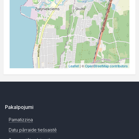
Leaflet
| ©
OpenStreetMap contributors
Pakalpojumi
Pamatizziņa
Datu pārraide tiešsaistē