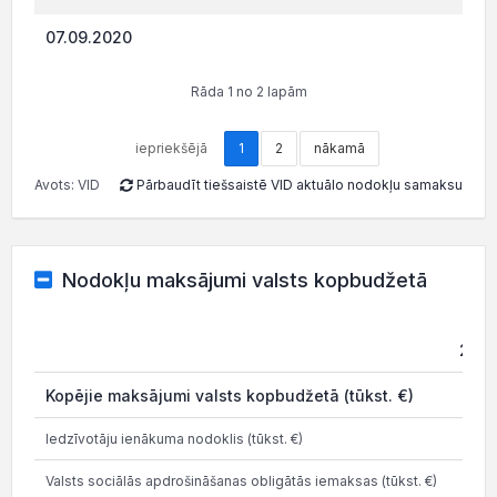
07.09.2020
683.
Rāda 1 no 2 lapām
iepriekšējā
1
2
nākamā
Avots: VID
Pārbaudīt tiešsaistē VID aktuālo nodokļu samaksu
Nodokļu maksājumi valsts kopbudžetā
202
Kopējie maksājumi valsts kopbudžetā (tūkst. €)
2.0
Iedzīvotāju ienākuma nodoklis (tūkst. €)
0.1
Valsts sociālās apdrošināšanas obligātās iemaksas (tūkst. €)
0.2