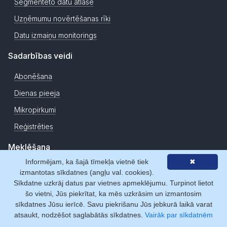
Segmentēto datu atlase
Uzņēmumu novērtēšanas rīki
Datu izmaiņu monitorings
Sadarbības veidi
Abonēšana
Dienas pieeja
Mikropirkumi
Reģistrēties
Meklēšana
Informējam, ka šajā tīmekļa vietnē tiek
✖
Uzņēmumi
izmantotas sīkdatnes (angļu val. cookies).
Sīkdatne uzkrāj datus par vietnes apmeklējumu. Turpinot lietot
Personas
šo vietni, Jūs piekrītat, ka mēs uzkrāsim un izmantosim
Adreses
sīkdatnes Jūsu ierīcē. Savu piekrišanu Jūs jebkurā laikā varat
atsaukt, nodzēšot saglabātās sīkdatnes.
Vairāk par sīkdatnēm
Izvērstā meklēšana