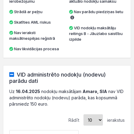
ierobežojumu
aktuālo nodokļu samaksu
Strādā ar peļņu
Nav parādu piedziņas lietu
Skatīties AML riskus
VID nodokļu maksātāju
Nav ieraksti
reitings B - Jāuzlabo saistību
maksātnespējas reģistrā
izpilde
Nav likvidācijas procesa
VID administrēto nodokļu (nodevu)
parādu dati
Uz
16.04.2025
nodokļu maksātājam
Amaro, SIA
nav VID
administrēto nodokļu (nodevu) parāda, kas kopsummā
pārsniedz 150 euro.
Rādīt
ierakstus