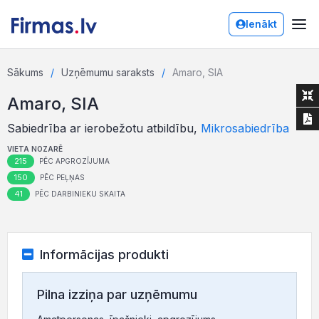
Ienākt
Sākums
Uzņēmumu saraksts
Amaro, SIA
Amaro, SIA
Sabiedrība ar ierobežotu atbildību,
Mikrosabiedrība
VIETA NOZARĒ
215
PĒC APGROZĪJUMA
150
PĒC PEĻŅAS
41
PĒC DARBINIEKU SKAITA
Informācijas produkti
Pilna izziņa par uzņēmumu