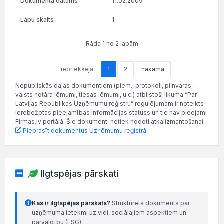
11.02.2009
1
Rāda 1 no 2 lapām
iepriekšējā
1
2
nākamā
Nepubliskās daļas dokumentiem (piem., protokoli, pilnvaras,
valsts notāra lēmumi, tiesas lēmumi, u.c.) atbilstoši likuma “Par
Latvijas Republikas Uzņēmumu reģistru” regulējumam ir noteikts
ierobežotas pieejamības informācijas statuss un tie nav pieejami
Firmas.lv portālā. Šie dokumenti netiek nodoti atkalizmantošanai.
Pieprasīt dokumentus Uzņēmumu reģistrā
Ilgtspējas pārskati
Kas ir ilgtspējas pārskats?
Strukturēts dokuments par
uzņēmuma ietekmi uz vidi, sociālajiem aspektiem un
pārvaldību (ESG).