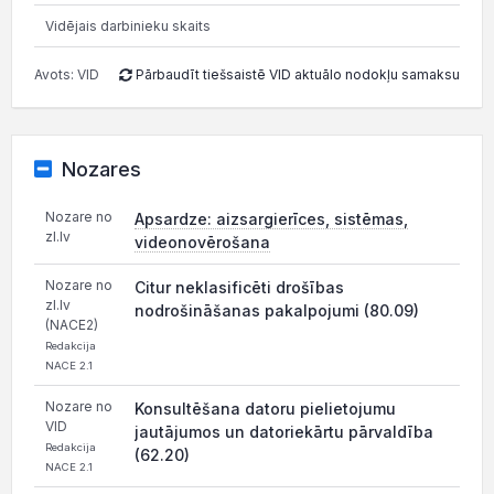
Vidējais darbinieku skaits
Avots: VID
Pārbaudīt tiešsaistē VID aktuālo nodokļu samaksu
Nozares
Nozare no
Apsardze: aizsargierīces, sistēmas,
zl.lv
videonovērošana
Nozare no
Citur neklasificēti drošības
zl.lv
nodrošināšanas pakalpojumi (80.09)
(NACE2)
Redakcija
NACE 2.1
Nozare no
Konsultēšana datoru pielietojumu
VID
jautājumos un datoriekārtu pārvaldība
Redakcija
(62.20)
NACE 2.1