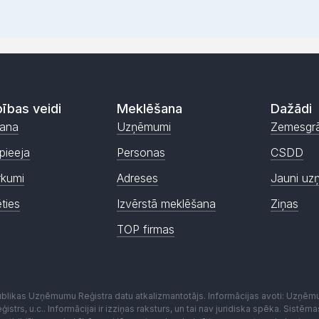
ības veidi
Meklēšana
Dažādi
ana
Uzņēmumi
Zemesgr
pieeja
Personas
CSDD
rkumi
Adreses
Jauni uz
ēties
Izvērstā meklēšana
Ziņas
TOP firmas
publikas Uzņēmumu Reģistra datu atkalizmantotājs. Informācijas avoti: Uzņē
istrs, u.c.. Informācijai ir izziņas raksturs, un tai nav juridiska spēka. Sist