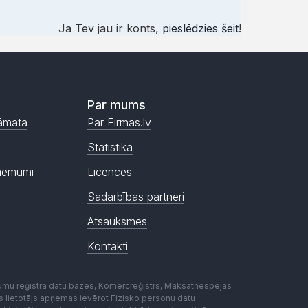
Ja Tev jau ir konts,
pieslēdzies šeit
!
Par mums
āmata
Par Firmas.lv
Statistika
ņēmumi
Licences
Sadarbības partneri
Atsauksmes
Kontakti
mumu reģistra datu bāzes, Komercreģistrs, Maksātnespējas
ēmas lietotājs apņemas ievērot Fizisko personu datu