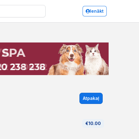
Ienākt
Atpakaļ
€10.00