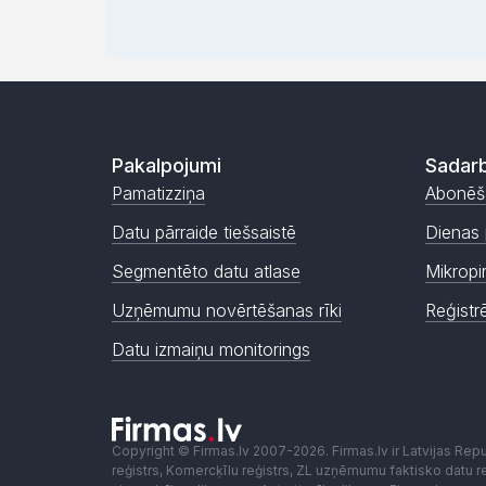
Pakalpojumi
Sadarb
Pamatizziņa
Abonēš
Datu pārraide tiešsaistē
Dienas 
Segmentēto datu atlase
Mikropi
Uzņēmumu novērtēšanas rīki
Reģistr
Datu izmaiņu monitorings
Copyright © Firmas.lv 2007-2026. Firmas.lv ir Latvijas Re
reģistrs, Komercķīlu reģistrs, ZL uzņēmumu faktisko datu reģ