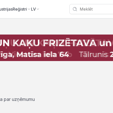
ustrijas
Reģistri
LV
iņa par uzņēmumu