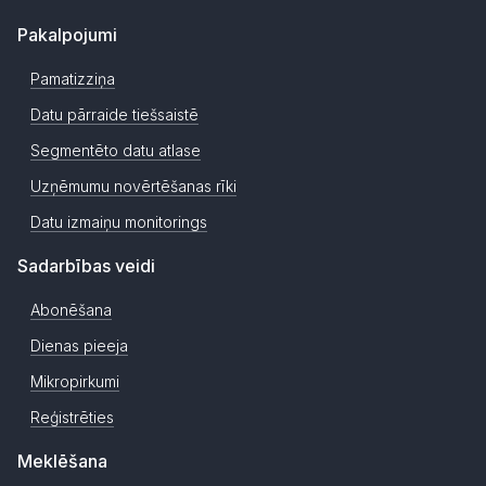
Pakalpojumi
Pamatizziņa
Datu pārraide tiešsaistē
Segmentēto datu atlase
Uzņēmumu novērtēšanas rīki
Datu izmaiņu monitorings
Sadarbības veidi
Abonēšana
Dienas pieeja
Mikropirkumi
Reģistrēties
Meklēšana