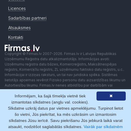
Licences
Sadarbības partneri
Atsauksmes
Kontakti
Copyright © Firmas.lv 2007-2026. Firmas.lv ir Latvijas Republikas
Uzņēmumu Reģistra datu atkalizmantotājs. Informācijas avoti:
Uzņēmumu reģistra datu bāzes, Komercreģistrs, Maksātnespējas
reģistrs, Komercķīlu reģistrs, ZL uzņēmumu faktisko datu reģistrs, u.c..
Informācijai ir izziņas raksturs, un tai nav juridiska spēka. Sistēmas
lietotājs apņemas ievērot Fizisko personu datu aizsardzības likumu un
Autortiesību likumu. Firmas.lv nenes atbildību par darbībām vai
lēmumiem, kas balstīti uz saņemto pakalpojumu. Lietotājam aizliegts
Informējam, ka šajā tīmekļa vietnē tiek
✖
izmantot jebkādas automatizētas sistēmas vai iekārtas (robotus)
piekļuvei sistēmai bez rakstiskas saskaņošanas ar Firmas.lv. Galvenā
izmantotas sīkdatnes (angļu val. cookies).
redaktore: Ingūna Pempere.
Sīkdatne uzkrāj datus par vietnes apmeklējumu. Turpinot lietot
Lietošanas noteikumi
Privātuma politika
Norēķini ar
šo vietni, Jūs piekrītat, ka mēs uzkrāsim un izmantosim
sīkdatnes Jūsu ierīcē. Savu piekrišanu Jūs jebkurā laikā varat
atsaukt, nodzēšot saglabātās sīkdatnes.
Vairāk par sīkdatnēm