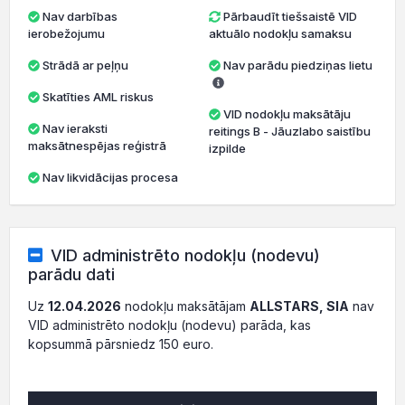
Nav darbības
Pārbaudīt tiešsaistē VID
ierobežojumu
aktuālo nodokļu samaksu
Strādā ar peļņu
Nav parādu piedziņas lietu
Skatīties AML riskus
VID nodokļu maksātāju
Nav ieraksti
reitings B - Jāuzlabo saistību
maksātnespējas reģistrā
izpilde
Nav likvidācijas procesa
VID administrēto nodokļu (nodevu)
parādu dati
Uz
12.04.2026
nodokļu maksātājam
ALLSTARS, SIA
nav
VID administrēto nodokļu (nodevu) parāda, kas
kopsummā pārsniedz 150 euro.