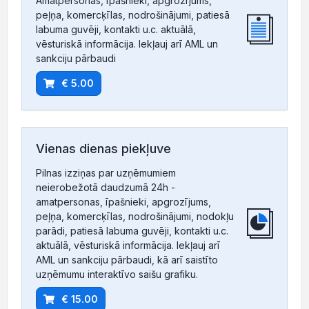
Amatpersonas, īpašnieki, apgrozījums,
peļņa, komercķīlas, nodrošinājumi, patiesā
labuma guvēji, kontakti u.c. aktuālā,
vēsturiskā informācija. Iekļauj arī AML un
sankciju pārbaudi
€ 5.00
Vienas dienas piekļuve
Pilnas izziņas par uzņēmumiem
neierobežotā daudzumā 24h -
amatpersonas, īpašnieki, apgrozījums,
peļņa, komercķīlas, nodrošinājumi, nodokļu
parādi, patiesā labuma guvēji, kontakti u.c.
aktuālā, vēsturiskā informācija. Iekļauj arī
AML un sankciju pārbaudi, kā arī saistīto
uzņēmumu interaktīvo saišu grafiku.
€ 15.00