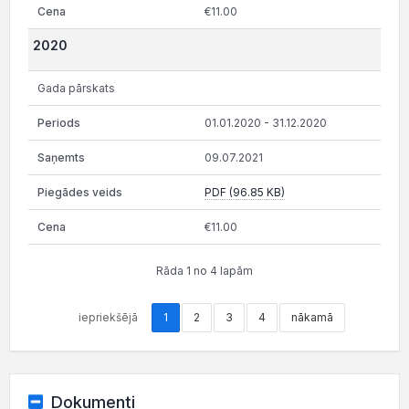
€11.00
2020
Gada pārskats
01.01.2020 - 31.12.2020
09.07.2021
PDF (96.85 KB)
€11.00
Rāda 1 no 4 lapām
iepriekšējā
1
2
3
4
nākamā
Dokumenti