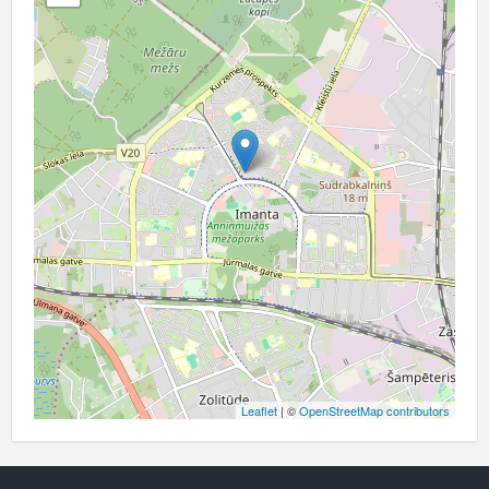
Leaflet
| ©
OpenStreetMap contributors