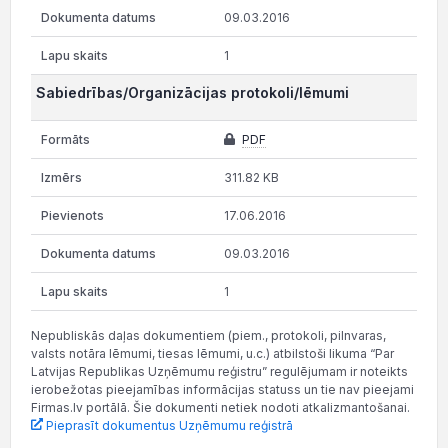
09.03.2016
1
Sabiedrības/Organizācijas protokoli/lēmumi
PDF
311.82 KB
17.06.2016
09.03.2016
1
Nepubliskās daļas dokumentiem (piem., protokoli, pilnvaras,
valsts notāra lēmumi, tiesas lēmumi, u.c.) atbilstoši likuma “Par
Latvijas Republikas Uzņēmumu reģistru” regulējumam ir noteikts
ierobežotas pieejamības informācijas statuss un tie nav pieejami
Firmas.lv portālā. Šie dokumenti netiek nodoti atkalizmantošanai.
Pieprasīt dokumentus Uzņēmumu reģistrā