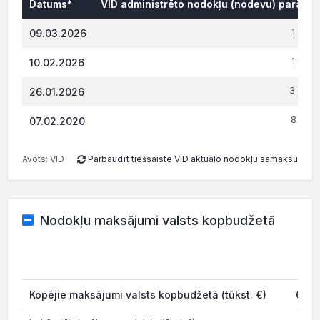
Datums*
VID administrēto nodokļu (nodevu) parāds,
1 662.
09.03.2026
1 662.
10.02.2026
3 483.
26.01.2026
8 180.
07.02.2020
Avots: VID
Pārbaudīt tiešsaistē VID aktuālo nodokļu samaksu
Nodokļu maksājumi valsts kopbudžetā
202
Kopējie maksājumi valsts kopbudžetā (tūkst. €)
60.8