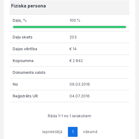
Fiziska persona
100 %
203
€ 14
€ 2 842
09.03.2016
04.07.2016
Rāda 1–1 no 1 ierakstiem
iepriekšējā
1
nākamā