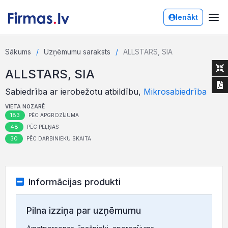
Ienākt
Sākums
Uzņēmumu saraksts
ALLSTARS, SIA
ALLSTARS, SIA
Sabiedrība ar ierobežotu atbildību,
Mikrosabiedrība
VIETA NOZARĒ
183
PĒC APGROZĪJUMA
48
PĒC PEĻŅAS
30
PĒC DARBINIEKU SKAITA
Informācijas produkti
Pilna izziņa par uzņēmumu