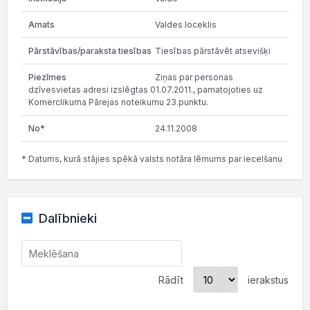
Valdes loceklis
Tiesības pārstāvēt atsevišķi
Ziņas par personas
dzīvesvietas adresi izslēgtas 01.07.2011., pamatojoties uz
Komerclikuma Pārejas noteikumu 23.punktu.
24.11.2008
* Datums, kurā stājies spēkā valsts notāra lēmums par iecelšanu
Dalībnieki
Rādīt
ierakstus