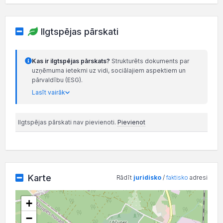
Ilgtspējas pārskati
Kas ir ilgtspējas pārskats?
Strukturēts dokuments par
uzņēmuma ietekmi uz vidi, sociālajiem aspektiem un
pārvaldību (ESG).
Lasīt vairāk
Ilgtspējas pārskati nav pievienoti.
Pievienot
Karte
Rādīt
juridisko
/
faktisko
adresi
+
−