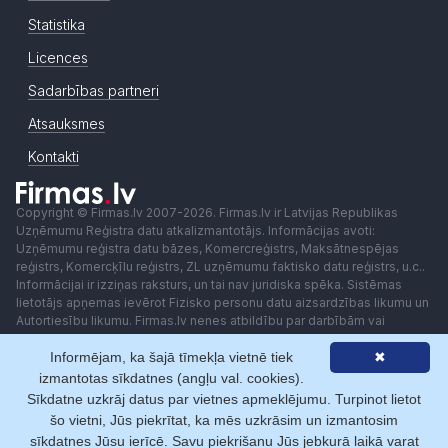
Statistika
Licences
Sadarbības partneri
Atsauksmes
Kontakti
Copyright © Firmas.lv 2007-2026. Firmas.lv ir Latvijas Republikas
Uzņēmumu Reģistra datu atkalizmantotājs. Informācijas avoti:
Uzņēmumu reģistra datu bāzes, Komercreģistrs, Maksātnespējas
reģistrs, Komercķīlu reģistrs, ZL uzņēmumu faktisko datu reģistrs, u.c..
Informācijai ir izziņas raksturs, un tai nav juridiska spēka. Sistēmas
lietotājs apņemas ievērot Fizisko personu datu aizsardzības likumu un
Autortiesību likumu. Firmas.lv nenes atbildību par darbībām vai
lēmumiem, kas balstīti uz saņemto pakalpojumu. Lietotājam aizliegts
Informējam, ka šajā tīmekļa vietnē tiek
✖
izmantot jebkādas automatizētas sistēmas vai iekārtas (robotus)
piekļuvei sistēmai bez rakstiskas saskaņošanas ar Firmas.lv. Galvenā
izmantotas sīkdatnes (angļu val. cookies).
redaktore: Ingūna Pempere.
Sīkdatne uzkrāj datus par vietnes apmeklējumu. Turpinot lietot
Lietošanas noteikumi
Privātuma politika
Norēķini ar
šo vietni, Jūs piekrītat, ka mēs uzkrāsim un izmantosim
sīkdatnes Jūsu ierīcē. Savu piekrišanu Jūs jebkurā laikā varat