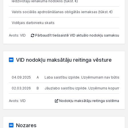
Iedzīvotāju ienākuma nodoklis (tūkst. €)
7.7
Valsts sociālās apdrošināšanas obligātās iemaksas (tūkst. €)
14.3
Vidējais darbinieku skaits
Avots: VID
Pārbaudīt tiešsaistē VID aktuālo nodokļu samaksu
VID nodokļu maksātāju reitinga vēsture
04.09.2025
A
Laba saistību izpilde. Uzņēmumam nav būtisku n
02.03.2026
B
Jāuzlabo saistību izpilde. Uzņēmums kopumā pilda s
Avots: VID
Nodokļu maksātāju reitinga sistēma
Nozares