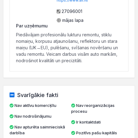
https://www.alr.lv/
27096001
mājas lapa
Par uzņēmumu
Piedāvājam profesionālu lukturu remontu, stiklu
nomaiņu, korpusu atjaunošanu, reflektoru un stara
maiņu (UK→EU), pulēšanu, svīšanas novēršanu un
vadu remontu. Veicam darbus visām auto markām,
nodrošinot kvalitāti un precizitāti.
Svarīgākie fakti
Nav aktīvu komercķīlu
Nav reorganizācijas
procesu
Nav nodrošinājumu
Ir kontaktdati
Nav apturēta saimnieciskā
darbība
Pozitīvs pašu kapitāls