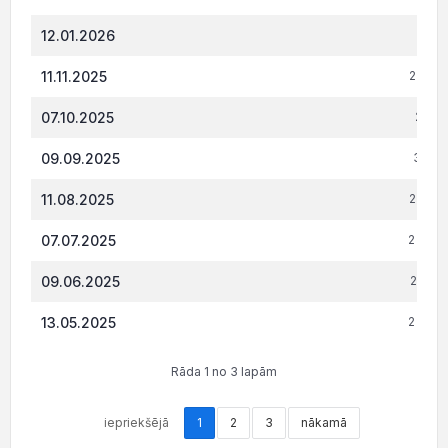
12.01.2026
382.
11.11.2025
2 447.
07.10.2025
2 128
09.09.2025
3 016
11.08.2025
2 595.
07.07.2025
2 946.
09.06.2025
2 727.
13.05.2025
2 509.
Rāda 1 no 3 lapām
iepriekšējā
1
2
3
nākamā