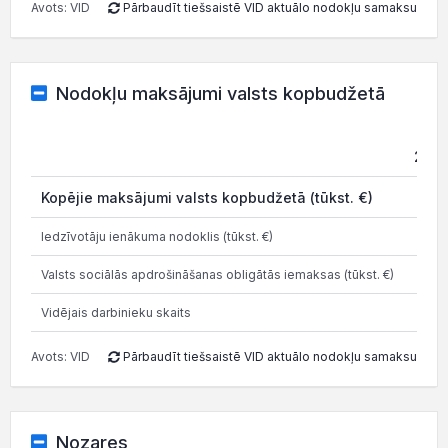
Avots: VID
Pārbaudīt tiešsaistē VID aktuālo nodokļu samaksu
Nodokļu maksājumi valsts kopbudžetā
202
Kopējie maksājumi valsts kopbudžetā (tūkst. €)
6.4
Iedzīvotāju ienākuma nodoklis (tūkst. €)
2.1
Valsts sociālās apdrošināšanas obligātās iemaksas (tūkst. €)
4.2
Vidējais darbinieku skaits
Avots: VID
Pārbaudīt tiešsaistē VID aktuālo nodokļu samaksu
Nozares