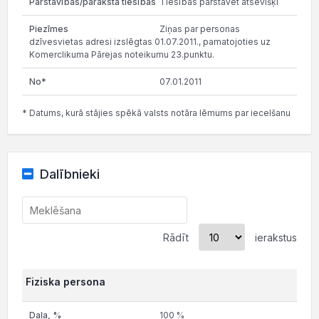
Tiesības pārstāvēt atsevišķi
Ziņas par personas
dzīvesvietas adresi izslēgtas 01.07.2011., pamatojoties uz
Komerclikuma Pārejas noteikumu 23.punktu.
07.01.2011
* Datums, kurā stājies spēkā valsts notāra lēmums par iecelšanu
Dalībnieki
Rādīt
ierakstus
Fiziska persona
100 %