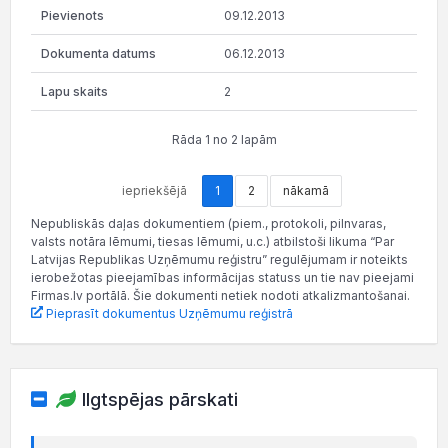
09.12.2013
06.12.2013
2
Rāda 1 no 2 lapām
iepriekšējā
1
2
nākamā
Nepubliskās daļas dokumentiem (piem., protokoli, pilnvaras,
valsts notāra lēmumi, tiesas lēmumi, u.c.) atbilstoši likuma “Par
Latvijas Republikas Uzņēmumu reģistru” regulējumam ir noteikts
ierobežotas pieejamības informācijas statuss un tie nav pieejami
Firmas.lv portālā. Šie dokumenti netiek nodoti atkalizmantošanai.
Pieprasīt dokumentus Uzņēmumu reģistrā
Ilgtspējas pārskati