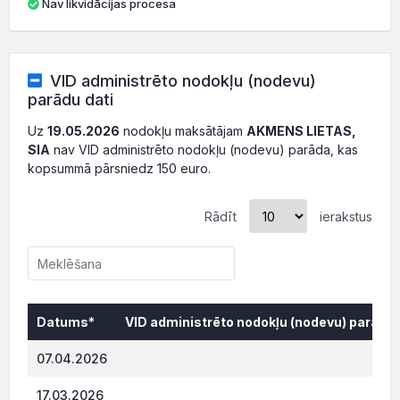
Nav likvidācijas procesa
VID administrēto nodokļu (nodevu)
parādu dati
Uz
19.05.2026
nodokļu maksātājam
AKMENS LIETAS,
SIA
nav VID administrēto nodokļu (nodevu) parāda, kas
kopsummā pārsniedz 150 euro.
Rādīt
ierakstus
Datums*
VID administrēto nodokļu (nodevu) parāds,
Datums*
VID administrēto nodokļu (nodevu) parāds,
07.04.2026
749.
17.03.2026
743.