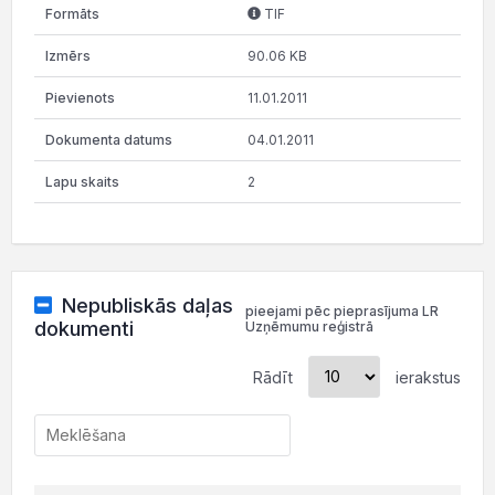
TIF
90.06 KB
11.01.2011
04.01.2011
2
Nepubliskās daļas
pieejami pēc pieprasījuma LR
dokumenti
Uzņēmumu reģistrā
Rādīt
ierakstus