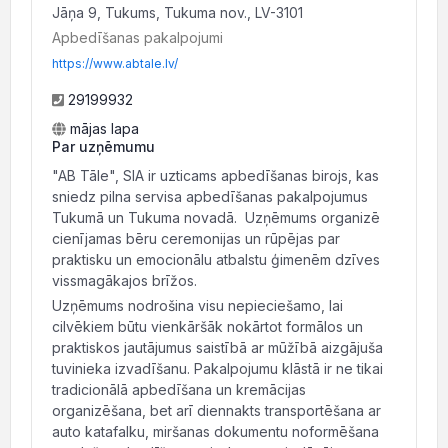
Jāņa 9, Tukums, Tukuma nov., LV-3101
Apbedīšanas pakalpojumi
https://www.abtale.lv/
29199932
mājas lapa
Par uzņēmumu
"AB Tāle", SIA ir uzticams apbedīšanas birojs, kas
sniedz pilna servisa apbedīšanas pakalpojumus
Tukumā un Tukuma novadā. Uzņēmums organizē
cienījamas bēru ceremonijas un rūpējas par
praktisku un emocionālu atbalstu ģimenēm dzīves
vissmagākajos brīžos.
Uzņēmums nodrošina visu nepieciešamo, lai
cilvēkiem būtu vienkāršāk nokārtot formālos un
praktiskos jautājumus saistībā ar mūžībā aizgājuša
tuvinieka izvadīšanu. Pakalpojumu klāstā ir ne tikai
tradicionālā apbedīšana un kremācijas
organizēšana, bet arī diennakts transportēšana ar
auto katafalku, miršanas dokumentu noformēšana