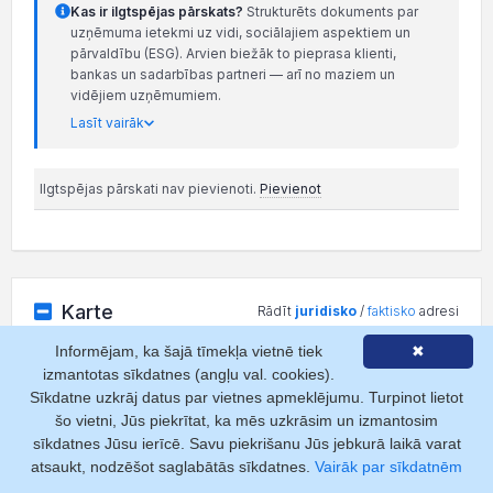
Kas ir ilgtspējas pārskats?
Strukturēts dokuments par
uzņēmuma ietekmi uz vidi, sociālajiem aspektiem un
pārvaldību (ESG). Arvien biežāk to pieprasa klienti,
bankas un sadarbības partneri — arī no maziem un
vidējiem uzņēmumiem.
Lasīt vairāk
Ilgtspējas pārskati nav pievienoti.
Pievienot
Karte
Rādīt
juridisko
/
faktisko
adresi
Informējam, ka šajā tīmekļa vietnē tiek
✖
+
izmantotas sīkdatnes (angļu val. cookies).
−
Sīkdatne uzkrāj datus par vietnes apmeklējumu. Turpinot lietot
šo vietni, Jūs piekrītat, ka mēs uzkrāsim un izmantosim
sīkdatnes Jūsu ierīcē. Savu piekrišanu Jūs jebkurā laikā varat
atsaukt, nodzēšot saglabātās sīkdatnes.
Vairāk par sīkdatnēm