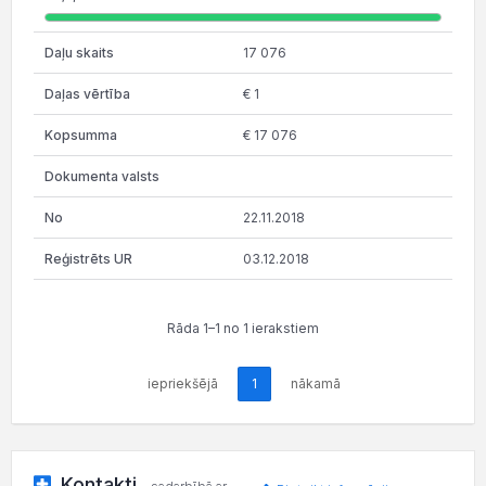
17 076
€ 1
€ 17 076
22.11.2018
03.12.2018
Rāda 1–1 no 1 ierakstiem
iepriekšējā
1
nākamā
Kontakti