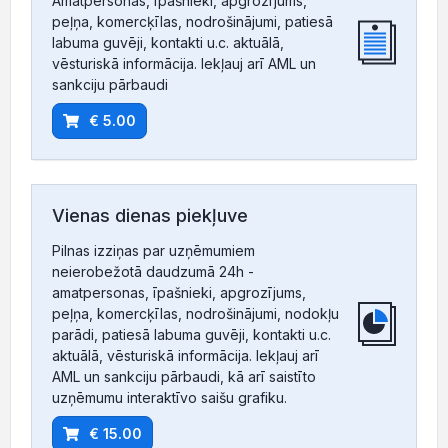
Amatpersonas, īpašnieki, apgrozījums,
peļņa, komercķīlas, nodrošinājumi, patiesā
labuma guvēji, kontakti u.c. aktuālā,
vēsturiskā informācija. Iekļauj arī AML un
sankciju pārbaudi
€ 5.00
Vienas dienas piekļuve
Pilnas izziņas par uzņēmumiem
neierobežotā daudzumā 24h -
amatpersonas, īpašnieki, apgrozījums,
peļņa, komercķīlas, nodrošinājumi, nodokļu
parādi, patiesā labuma guvēji, kontakti u.c.
aktuālā, vēsturiskā informācija. Iekļauj arī
AML un sankciju pārbaudi, kā arī saistīto
uzņēmumu interaktīvo saišu grafiku.
€ 15.00