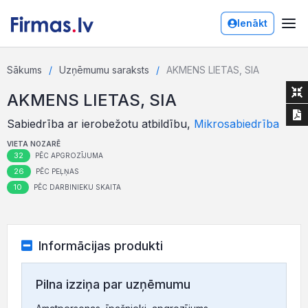
Ienākt
Sākums
Uzņēmumu saraksts
AKMENS LIETAS, SIA
AKMENS LIETAS, SIA
Sabiedrība ar ierobežotu atbildību,
Mikrosabiedrība
VIETA NOZARĒ
32
PĒC APGROZĪJUMA
26
PĒC PEĻŅAS
10
PĒC DARBINIEKU SKAITA
Informācijas produkti
Pilna izziņa par uzņēmumu