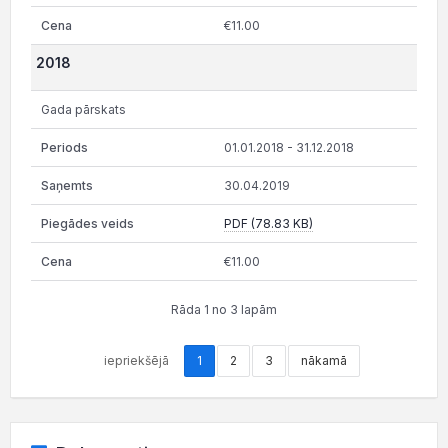
€11.00
2018
Gada pārskats
01.01.2018 - 31.12.2018
30.04.2019
PDF (78.83 KB)
€11.00
Rāda 1 no 3 lapām
iepriekšējā
1
2
3
nākamā