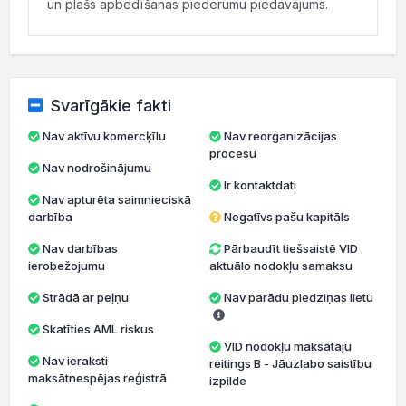
un plašs apbedīšanas piederumu piedāvājums.
Svarīgākie fakti
Nav aktīvu komercķīlu
Nav reorganizācijas
procesu
Nav nodrošinājumu
Ir kontaktdati
Nav apturēta saimnieciskā
darbība
Negatīvs pašu kapitāls
Nav darbības
Pārbaudīt tiešsaistē VID
ierobežojumu
aktuālo nodokļu samaksu
Strādā ar peļņu
Nav parādu piedziņas lietu
Skatīties AML riskus
VID nodokļu maksātāju
Nav ieraksti
reitings B - Jāuzlabo saistību
maksātnespējas reģistrā
izpilde