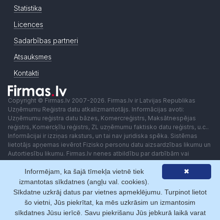
Statistika
Licences
Sadarbības partneri
Atsauksmes
Kontakti
Copyright © Firmas.lv 2007-2026. Firmas.lv ir Latvijas Republikas
Uzņēmumu Reģistra datu atkalizmantotājs. Informācijas avoti:
Uzņēmumu reģistra datu bāzes, Komercreģistrs, Maksātnespējas
reģistrs, Komercķīlu reģistrs, ZL uzņēmumu faktisko datu reģistrs, u.c..
Informācijai ir izziņas raksturs, un tai nav juridiska spēka. Sistēmas
lietotājs apņemas ievērot Fizisko personu datu aizsardzības likumu un
Autortiesību likumu. Firmas.lv nenes atbildību par darbībām vai
lēmumiem, kas balstīti uz saņemto pakalpojumu. Lietotājam aizliegts
Informējam, ka šajā tīmekļa vietnē tiek
✖
izmantot jebkādas automatizētas sistēmas vai iekārtas (robotus)
piekļuvei sistēmai bez rakstiskas saskaņošanas ar Firmas.lv. Galvenā
izmantotas sīkdatnes (angļu val. cookies).
redaktore: Ingūna Pempere.
Sīkdatne uzkrāj datus par vietnes apmeklējumu. Turpinot lietot
Lietošanas noteikumi
Privātuma politika
Norēķini ar
šo vietni, Jūs piekrītat, ka mēs uzkrāsim un izmantosim
sīkdatnes Jūsu ierīcē. Savu piekrišanu Jūs jebkurā laikā varat