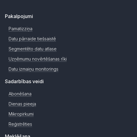
Pakalpojumi
Pamatizziņa
Datu pārraide tiešsaistē
Segmentēto datu atlase
Uzņēmumu novērtēšanas rīki
Datu izmaiņu monitorings
Sadarbības veidi
Abonēšana
Dienas pieeja
Mikropirkumi
Reģistrēties
Meklēšana