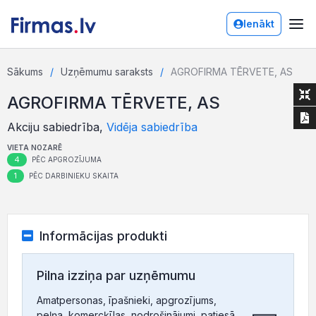
Ienākt
Sākums
Uzņēmumu saraksts
AGROFIRMA TĒRVETE, AS
AGROFIRMA TĒRVETE, AS
Akciju sabiedrība,
Vidēja sabiedrība
VIETA NOZARĒ
4
PĒC APGROZĪJUMA
1
PĒC DARBINIEKU SKAITA
Informācijas produkti
Pilna izziņa par uzņēmumu
Amatpersonas, īpašnieki, apgrozījums,
peļņa, komercķīlas, nodrošinājumi, patiesā