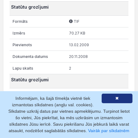
Statūtu grozījumi
TIF
70.27 KB
13.02.2009
20.11.2008
2
Statūtu grozījumi
TIF
Informējam, ka šajā tīmekļa vietnē tiek
✖
izmantotas sīkdatnes (angļu val. cookies).
32.81 KB
Sīkdatne uzkrāj datus par vietnes apmeklējumu. Turpinot lietot
13.02.2009
šo vietni, Jūs piekrītat, ka mēs uzkrāsim un izmantosim
sīkdatnes Jūsu ierīcē. Savu piekrišanu Jūs jebkurā laikā varat
24.04.2007
atsaukt, nodzēšot saglabātās sīkdatnes.
Vairāk par sīkdatnēm