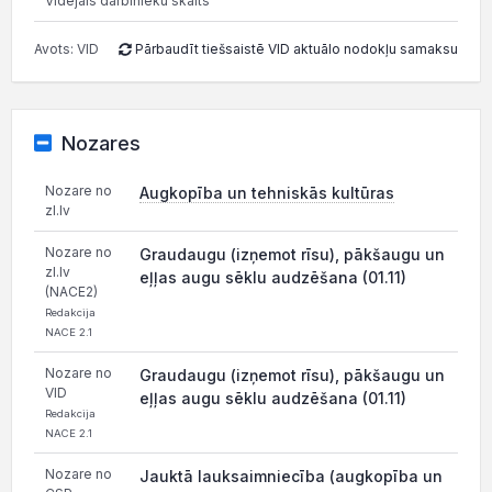
Vidējais darbinieku skaits
Avots: VID
Pārbaudīt tiešsaistē VID aktuālo nodokļu samaksu
Nozares
Nozare no
Augkopība un tehniskās kultūras
zl.lv
Nozare no
Graudaugu (izņemot rīsu), pākšaugu un
zl.lv
eļļas augu sēklu audzēšana (01.11)
(NACE2)
Redakcija
NACE 2.1
Nozare no
Graudaugu (izņemot rīsu), pākšaugu un
VID
eļļas augu sēklu audzēšana (01.11)
Redakcija
NACE 2.1
Nozare no
Jauktā lauksaimniecība (augkopība un