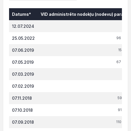
Datums*
VID administrēto nodokļu (nodevu) parāds,
Datums*
VID administrēto nodokļu (nodevu) parāds,
12.07.2024
0.
25.05.2022
96 086.
07.06.2019
15 931.
07.05.2019
67 070.
07.03.2019
257.
07.02.2019
178.
07.11.2018
59 163.
07.10.2018
91 619.
07.09.2018
110 298.