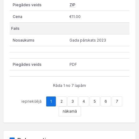
ZIP
€11.00
Gada pārskats 2023
PDF
Rāda 1 no 7 lapām
iepriekšējā
1
2
3
4
5
6
7
nākamā