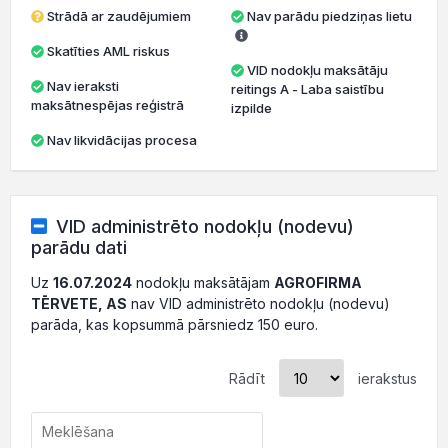
Strādā ar zaudējumiem
Nav parādu piedziņas lietu
Skatīties AML riskus
VID nodokļu maksātāju
Nav ieraksti
reitings A - Laba saistību
maksātnespējas reģistrā
izpilde
Nav likvidācijas procesa
VID administrēto nodokļu (nodevu)
parādu dati
Uz
16.07.2024
nodokļu maksātājam
AGROFIRMA
TĒRVETE, AS
nav VID administrēto nodokļu (nodevu)
parāda, kas kopsummā pārsniedz 150 euro.
Rādīt
ierakstus