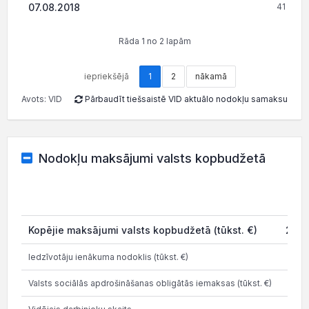
07.08.2018
41 004.
Rāda 1 no 2 lapām
iepriekšējā
1
2
nākamā
Avots: VID
Pārbaudīt tiešsaistē VID aktuālo nodokļu samaksu
Nodokļu maksājumi valsts kopbudžetā
Kopējie maksājumi valsts kopbudžetā (tūkst. €)
2 46
Iedzīvotāju ienākuma nodoklis (tūkst. €)
5
Valsts sociālās apdrošināšanas obligātās iemaksas (tūkst. €)
1 2