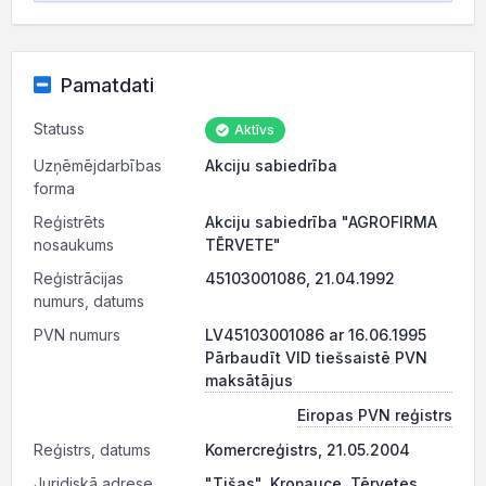
Pamatdati
Statuss
Aktīvs
Uzņēmējdarbības
Akciju sabiedrība
forma
Reģistrēts
Akciju sabiedrība "AGROFIRMA
nosaukums
TĒRVETE"
Reģistrācijas
45103001086, 21.04.1992
numurs, datums
PVN numurs
LV45103001086 ar 16.06.1995
Pārbaudīt VID tiešsaistē PVN
maksātājus
Eiropas PVN reģistrs
Reģistrs, datums
Komercreģistrs, 21.05.2004
Juridiskā adrese
"Tišas", Kroņauce, Tērvetes