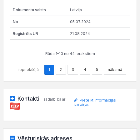
Latvija
05.07.2024
21.08.2024
Rāda 1–10 no 44 ierakstiem
iepriekšējā
1
2
3
4
5
nākamā
Kontakti
sadarbībā ar
Pieteikt informācijas
izmaiņas
Vēsturiskās adreses