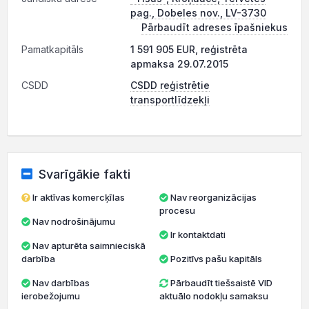
pag., Dobeles nov., LV-3730
Pārbaudīt adreses īpašniekus
Pamatkapitāls
1 591 905 EUR, reģistrēta
apmaksa 29.07.2015
CSDD
CSDD reģistrētie
transportlīdzekļi
Svarīgākie fakti
Ir aktīvas komercķīlas
Nav reorganizācijas
procesu
Nav nodrošinājumu
Ir kontaktdati
Nav apturēta saimnieciskā
darbība
Pozitīvs pašu kapitāls
Nav darbības
Pārbaudīt tiešsaistē VID
ierobežojumu
aktuālo nodokļu samaksu