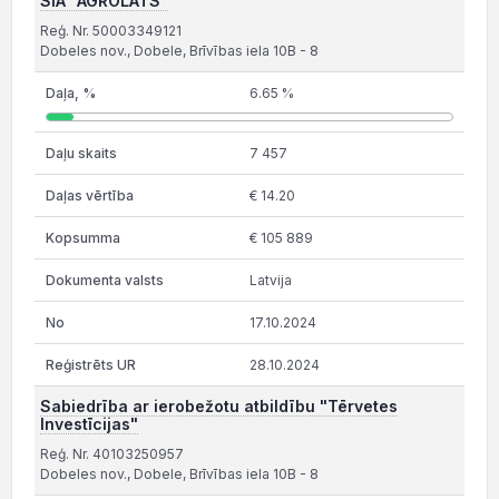
SIA "AGROLATS"
Reģ. Nr. 50003349121
Dobeles nov., Dobele, Brīvības iela 10B - 8
6.65 %
7 457
€ 14.20
€ 105 889
Latvija
17.10.2024
28.10.2024
Sabiedrība ar ierobežotu atbildību "Tērvetes
Investīcijas"
Reģ. Nr. 40103250957
Dobeles nov., Dobele, Brīvības iela 10B - 8