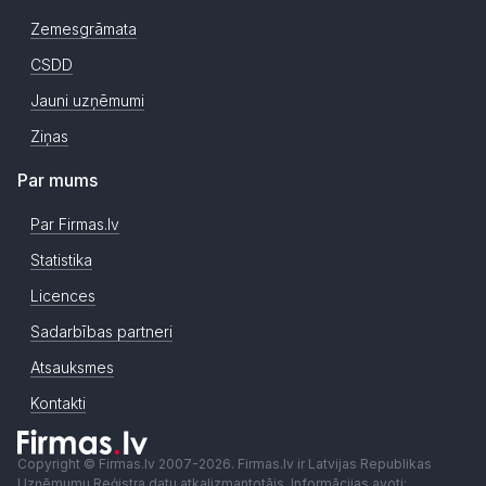
Zemesgrāmata
CSDD
Jauni uzņēmumi
Ziņas
Par mums
Par Firmas.lv
Statistika
Licences
Sadarbības partneri
Atsauksmes
Kontakti
Copyright © Firmas.lv 2007-2026. Firmas.lv ir Latvijas Republikas
Uzņēmumu Reģistra datu atkalizmantotājs. Informācijas avoti: