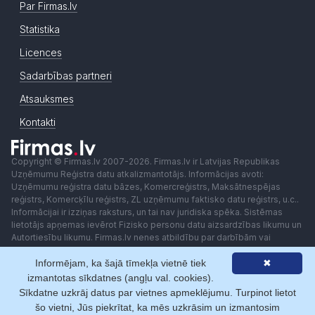
Par Firmas.lv
Statistika
Licences
Sadarbības partneri
Atsauksmes
Kontakti
Copyright © Firmas.lv 2007-2026. Firmas.lv ir Latvijas Republikas
Uzņēmumu Reģistra datu atkalizmantotājs. Informācijas avoti:
Uzņēmumu reģistra datu bāzes, Komercreģistrs, Maksātnespējas
reģistrs, Komercķīlu reģistrs, ZL uzņēmumu faktisko datu reģistrs, u.c..
Informācijai ir izziņas raksturs, un tai nav juridiska spēka. Sistēmas
lietotājs apņemas ievērot Fizisko personu datu aizsardzības likumu un
Autortiesību likumu. Firmas.lv nenes atbildību par darbībām vai
lēmumiem, kas balstīti uz saņemto pakalpojumu. Lietotājam aizliegts
Informējam, ka šajā tīmekļa vietnē tiek
✖
izmantot jebkādas automatizētas sistēmas vai iekārtas (robotus)
piekļuvei sistēmai bez rakstiskas saskaņošanas ar Firmas.lv. Galvenā
izmantotas sīkdatnes (angļu val. cookies).
redaktore: Ingūna Pempere.
Sīkdatne uzkrāj datus par vietnes apmeklējumu. Turpinot lietot
Lietošanas noteikumi
Privātuma politika
Norēķini ar
šo vietni, Jūs piekrītat, ka mēs uzkrāsim un izmantosim