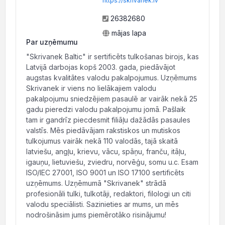
https://skrivanek.lv
26382680
mājas lapa
Par uzņēmumu
"Skrivanek Baltic" ir sertificēts tulkošanas birojs, kas
Latvijā darbojas kopš 2003. gada, piedāvājot
augstas kvalitātes valodu pakalpojumus. Uzņēmums
Skrivanek ir viens no lielākajiem valodu
pakalpojumu sniedzējiem pasaulē ar vairāk nekā 25
gadu pieredzi valodu pakalpojumu jomā. Pašlaik
tam ir gandrīz piecdesmit filiāļu dažādās pasaules
valstīs. Mēs piedāvājam rakstiskos un mutiskos
tulkojumus vairāk nekā 110 valodās, tajā skaitā
latviešu, angļu, krievu, vācu, spāņu, franču, itāļu,
igauņu, lietuviešu, zviedru, norvēģu, somu u.c. Esam
ISO/IEC 27001, ISO 9001 un ISO 17100 sertificēts
uzņēmums. Uzņēmumā "Skrivanek" strādā
profesionāli tulki, tulkotāji, redaktori, filologi un citi
valodu speciālisti. Sazinieties ar mums, un mēs
nodrošināsim jums piemērotāko risinājumu!