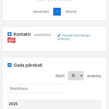
iepriekšējā
1
nākamā
Kontakti
sadarbībā ar
Pieteikt informācijas
izmaiņas
Gada pārskati
Rādīt
ierakstus
2025