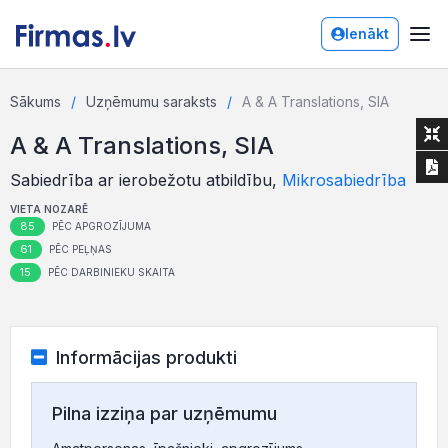
Ienākt
Sākums
Uzņēmumu saraksts
A & A Translations, SIA
A & A Translations, SIA
Sabiedrība ar ierobežotu atbildību,
Mikrosabiedrība
VIETA NOZARĒ
85
PĒC APGROZĪJUMA
61
PĒC PEĻŅAS
15
PĒC DARBINIEKU SKAITA
Informācijas produkti
Pilna izziņa par uzņēmumu