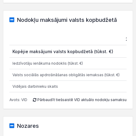
Nodokļu maksājumi valsts kopbudžetā
202
Kopējie maksājumi valsts kopbudžetā (tūkst. €)
11.3
Iedzīvotāju ienākuma nodoklis (tūkst. €)
0.6
Valsts sociālās apdrošināšanas obligātās iemaksas (tūkst. €)
5.0
Vidējais darbinieku skaits
Avots: VID
Pārbaudīt tiešsaistē VID aktuālo nodokļu samaksu
Nozares