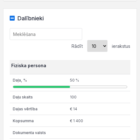
Dalībnieki
Rādīt
ierakstus
Fiziska persona
50 %
100
€ 14
€ 1 400