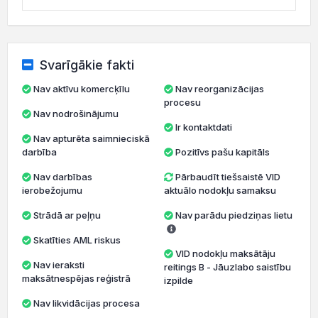
Svarīgākie fakti
Nav aktīvu komercķīlu
Nav reorganizācijas
procesu
Nav nodrošinājumu
Ir kontaktdati
Nav apturēta saimnieciskā
darbība
Pozitīvs pašu kapitāls
Nav darbības
Pārbaudīt tiešsaistē VID
ierobežojumu
aktuālo nodokļu samaksu
Strādā ar peļņu
Nav parādu piedziņas lietu
Skatīties AML riskus
VID nodokļu maksātāju
Nav ieraksti
reitings B - Jāuzlabo saistību
maksātnespējas reģistrā
izpilde
Nav likvidācijas procesa