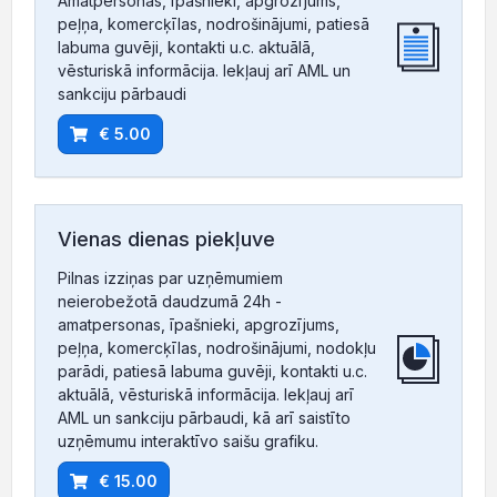
Amatpersonas, īpašnieki, apgrozījums,
peļņa, komercķīlas, nodrošinājumi, patiesā
labuma guvēji, kontakti u.c. aktuālā,
vēsturiskā informācija. Iekļauj arī AML un
sankciju pārbaudi
€ 5.00
Vienas dienas piekļuve
Pilnas izziņas par uzņēmumiem
neierobežotā daudzumā 24h -
amatpersonas, īpašnieki, apgrozījums,
peļņa, komercķīlas, nodrošinājumi, nodokļu
parādi, patiesā labuma guvēji, kontakti u.c.
aktuālā, vēsturiskā informācija. Iekļauj arī
AML un sankciju pārbaudi, kā arī saistīto
uzņēmumu interaktīvo saišu grafiku.
€ 15.00