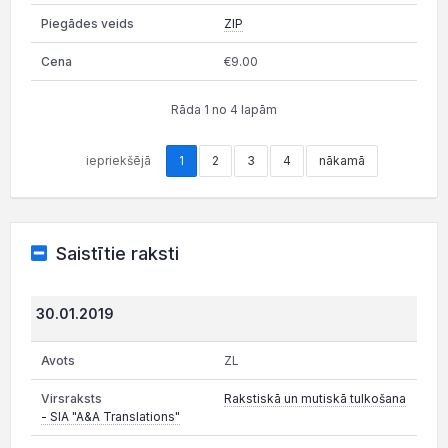
ZIP
€9.00
Rāda 1 no 4 lapām
iepriekšējā
1
2
3
4
nākamā
Saistītie raksti
30.01.2019
ZL
Rakstiskā un mutiskā tulkošana
- SIA "A&A Translations"