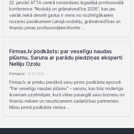
22. janvārī ATTA centrā norisināsies ikgadējā profesionālā
konference “Nodokļi un grāmatvedība 2026”, kas jau
vairāk nekā desmit gadus ir viens no nozīmīgākajiem
nozares pasākumiem Latvijā nodokļu, grāmatvedības un
finanšu jomas profesionāļiem.Konfer ...
Firmas.lv podkāsts: par veselīgu naudas
plūsmu. Saruna ar parādu piedziņas eksperti
Nelliju Ozolu
Firmas.lv
14.11.2025
Firmas.lv ar prieku piedāvā savu pirmo podkāsta epizodi
“Par veselīgu naudas plūsmu” – sarunu, kas būs noderīga
ikvienam uzņēmējam, kurš vēlas pasargāt savu biznesu no
finanšu riskiem un neuzticamiem sadarbības partneriem.
Mūsu pirmā podkāsta viešņa ...