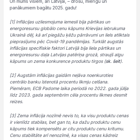
Un mums visiem, arī Latvijai, – drošu, mierīgu un
panākumiem bagātu 2025. gadu!
[1] Inflācijas uzliesmojuma iemesli bija pārtikas un
energoresursu globālo cenu kāpums Krievijas iebrukuma
Ukrainā dēļ, kā arī piegāžu ķēžu pārrāvumi un liels atliktais
pieprasījums pēc Covid-19 pandēmijas. Turklāt augstās
inflācijas specifiskie faktori Latvijā bija liela pārtikas un
energoresursu daļa Latvijas patēriņa grozā, straujš algu
kāpums un zema konkurence produktu tirgos (
sk. šeit
).
[2] Augstām inflācijas gaidām neļāva noenkuroties
centrālo banku īstenotā procentu likmju celšana.
Piemēram, ECB Padome laika periodā no 2022. gada jūlija
līdz 2023. gada septembrim cēla procentu likmes desmit
reizes.
[3] Zema inflācija nozīmē nevis to, ka visu produktu cenas
ir vienlīdz stabilas, bet gan to, ka dažu produktu cenu
kāpums tiek kompensēts ar citu produktu cenu kritumu.
Cenu stabilitāte arī nenozīmē, ka visas cenas kādreiz