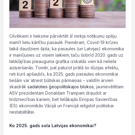
Cilvēkiem ir tieksme pārvērtēt šī mirkļa notikumu spēju
mainīt lietu kārtību pasaulē. Piemēram, Covid-19 krīzes
laikā daudziem šķita, ka pasaules (un Latvijas) ekonomika
ir mainījusies uz visiem laikiem; taču šobrīd 2020. gads uz
labklājības pieauguma grafika izskatās vien kā neliela
aizķeršanās. Tomēr, pat paturot prātā šo ilūzijas efektu,
reti kurš apšaubīs, ka 2025. gads pasaules ekonomikai
tiešām var atnest būtiskas pārmaiņas – valstīm arvien
skaidrāk
sadaloties ģeopolitiskajos blokos
, jaunievēlētam
ASV prezidentam Donaldam Trampam draudot ar
tirdzniecības kariem, bet lielākajās Eiropas Savienības
(ES) ekonomikās Vācijā un Francijā ieilgstot politiskai
nestabilitātei.
Ko 2025. gads sola Latvijas ekonomikai?