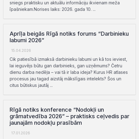
sniegs praktisku un aktuālu informāciju ikvienam meža
īpašniekam.Norises laiks: 2026. gada 10. ...
Aprīļa beigās Rīgā notiks forums “Darbinieku
labumi 2026”
15.04.2026
Cik patiesībā izmaksā darbinieku labumi un kā tos ieviest,
lai ieguvējs būtu gan darbinieks, gan uzņēmums? Četru
dienu darba nedēļa – vai tā ir laba ideja? Kurus HR atlases
procesus jau tagad aizstāj mākslīgais intelekts? Šos un
citus būtiskus jautāj ...
Rīgā notiks konference “Nodokļi un
grāmatvedība 2026” – praktisks ceļvedis par
jaunajām nodokļu prasībām
17.01.2026