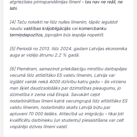
atgriezīsies pirmspandēmijas līmenī –
tas nav ne reāli, ne
labi
.
[4] Taču noteikti ne līdz nulles līmenim, tāpēc ieguldot
naudu
valdības krājobligācijās
vai
komercbanku
termiņdepozītos
, joprojām būs iespēja nopelnīt.
[5] Periodā no 2013. līdz 2024. gadam Latvijas ekonomika
auga ar vidējo ātrumu 2.2 % gadā.
[6] Piemēram, samazinot priekšlaicīgu mirstību darbspējas
vecumā līdz attīstītāko ES valstu līmenim, Latvija var
izglābt vairāk nekā 4000 dzīvību katru gadu – šis virziens
man šķiet daudzsološāks par dzimstības pieaugumu, jo
dzimstība ir zema visā Eiropā. Savukārt ceļot
nodarbinātības līmeni katrā vecumgrupā līdz attīstītāko ES
valstu līmenim, nodarbināto skaits Latvijā būtu par
aptuveni 70 000 lielāks. Attiecībā uz imigrāciju – tikai ļoti
kvalificētu darbinieku (un studentu) piesaistīšana var celt
vispārējo dzīves līmeni valstī.