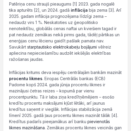
Patēriņa cenu straujš pieaugums [1] 2023. gada nogalē
tika apturēts [2], un 2024. gadā
inflācija
bija zema [3]. Arī
2025. gadam inflācija prognozējama līdzīgi zema –
nedaudz virs 1 %. Neskatoties uz ģeopolitisko
nenoteiktību, globālās cenas naftai un kviešiem tagad ir
pat nedaudz zemākas nekā pirms gada, tādēļ pārtikas un
enerģijas cenu lēcienu gaidīt pašlaik pamata nav.
Savukārt
starptautisko elektrokabeļu bojājumi
vēlreiz
apliecina nepieciešamību audzēt iekšējās elektrības
ražošanas jaudas.
Inflācijas kritums deva iespēju centrālajām bankām mazināt
procentu likmes
. Eiropas Centrālās bankas (ECB)
Padome kopš 2024. gada jūnija procentu likmes ir
mazinājusi četras reizes – kopumā par vienu
procentpunktu. Tā ir laba ziņa kredītņēmējiem – esošo
kredītu procentu maksājumi kļūst lētāki, arī jaunus
kredītus saņemt ir vieglāk. Inflācijas stabilizācija zemā
līmenī 2025. gadā ļaus procentu likmes mazināt tālāk [4].
Kredītus padarīs pieejamākus arī banku
pievienotās
likmes mazināšana
. Zemākas procentu likmes veicinās gan