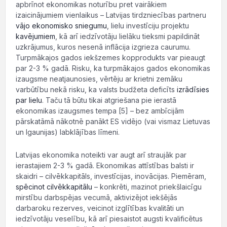
apbrīnot ekonomikas noturību pret vairākiem
izaicinājumiem vienlaikus – Latvijas tirdzniecības partneru
vājo ekonomisko sniegumu
, lielu investīciju projektu
kavējumiem
, kā arī iedzīvotāju lielāku tieksmi papildināt
uzkrājumus, kuros nesenā inflācija izgrieza caurumu.
Turpmākajos gados iekšzemes kopprodukts var pieaugt
par 2-3 % gadā. Risku, ka turpmākajos gados ekonomikas
izaugsme neatjaunosies, vērtēju ar krietni zemāku
varbūtību nekā risku, ka valsts budžeta deficīts
izrādīsies
par lielu
. Taču tā būtu tikai atgriešana pie ierastā
ekonomikas izaugsmes tempa [5] – bez ambīcijām
pārskatāmā nākotnē panākt ES vidējo (vai vismaz Lietuvas
un Igaunijas) labklājības līmeni.
Latvijas ekonomika noteikti var augt arī straujāk par
ierastajiem 2-3 % gadā. Ekonomikas attīstības balsti ir
skaidri – cilvēkkapitāls, investīcijas, inovācijas. Piemēram,
spēcinot cilvēkkapitālu
– konkrēti, mazinot priekšlaicīgu
mirstību darbspējas vecumā, aktivizējot iekšējās
darbaroku rezerves, veicinot izglītības kvalitāti un
iedzīvotāju veselību, kā arī piesaistot augsti kvalificētus