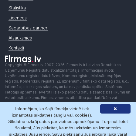
Statistika
Licences
Sadarbības partneri
Atsauksmes
Kontakti
Copyright © Firmas.lv 2007-2026. Firmas.lv ir Latvijas Republikas
Uzņēmumu Reģistra datu atkalizmantotājs. Informācijas avoti:
Uzņēmumu reģistra datu bāzes, Komercreģistrs, Maksātnespējas
reģistrs, Komercķīlu reģistrs, ZL uzņēmumu faktisko datu reģistrs, u.c..
Informācijai ir izziņas raksturs, un tai nav juridiska spēka. Sistēmas
lietotājs apņemas ievērot Fizisko personu datu aizsardzības likumu un
Autortiesību likumu. Firmas.lv nenes atbildību par darbībām vai
lēmumiem, kas balstīti uz saņemto pakalpojumu. Lietotājam aizliegts
izmantot jebkādas automatizētas sistēmas vai iekārtas (robotus)
Informējam, ka šajā tīmekļa vietnē tiek
✖
piekļuvei sistēmai bez rakstiskas saskaņošanas ar Firmas.lv. Galvenā
izmantotas sīkdatnes (angļu val. cookies).
redaktore: Ingūna Pempere.
Sīkdatne uzkrāj datus par vietnes apmeklējumu. Turpinot lietot
Lietošanas noteikumi
Privātuma politika
Norēķini ar
šo vietni, Jūs piekrītat, ka mēs uzkrāsim un izmantosim
sīkdatnes Jūsu ierīcē. Savu piekrišanu Jūs jebkurā laikā varat