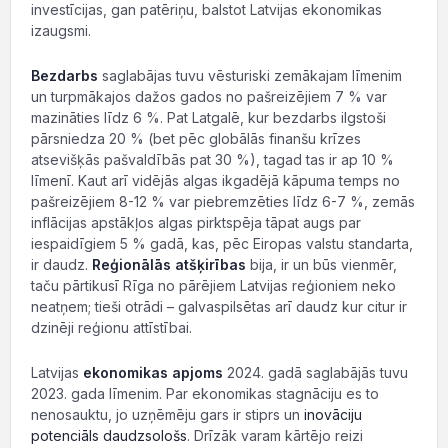
investīcijas, gan patēriņu, balstot Latvijas ekonomikas
izaugsmi.
Bezdarbs
saglabājas tuvu vēsturiski zemākajam līmenim
un turpmākajos dažos gados no pašreizējiem 7 % var
mazināties līdz 6 %. Pat Latgalē, kur bezdarbs ilgstoši
pārsniedza 20 % (bet pēc globālās finanšu krīzes
atsevišķās pašvaldībās pat 30 %), tagad tas ir ap 10 %
līmenī. Kaut arī vidējās algas ikgadējā kāpuma temps no
pašreizējiem 8-12 % var piebremzēties līdz 6-7 %, zemās
inflācijas apstākļos algas pirktspēja tāpat augs par
iespaidīgiem 5 % gadā, kas, pēc Eiropas valstu standarta,
ir daudz.
Reģionālās atšķirības
bija, ir un būs vienmēr,
taču pārtikusī Rīga no pārējiem Latvijas reģioniem neko
neatņem; tieši otrādi – galvaspilsētas arī daudz kur citur ir
dzinēji reģionu attīstībai.
Latvijas
ekonomikas apjoms
2024. gadā saglabājās tuvu
2023. gada līmenim. Par ekonomikas stagnāciju es to
nenosauktu, jo uzņēmēju gars ir stiprs un
inovāciju
potenciāls daudzsološs
. Drīzāk varam kārtējo reizi