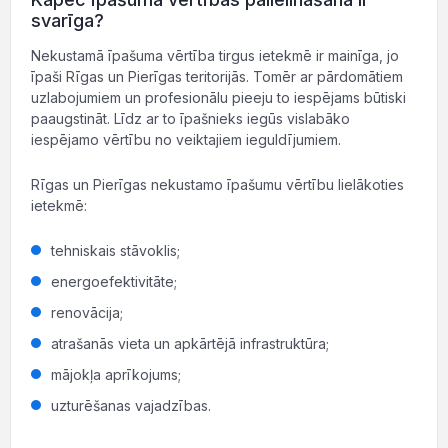
svarīga?
Nekustamā īpašuma vērtība tirgus ietekmē ir mainīga, jo
īpaši Rīgas un Pierīgas teritorijās. Tomēr ar pārdomātiem
uzlabojumiem un profesionālu pieeju to iespējams būtiski
paaugstināt. Līdz ar to īpašnieks iegūs vislabāko
iespējamo vērtību no veiktajiem ieguldījumiem.
Rīgas un Pierīgas nekustamo īpašumu vērtību lielākoties
ietekmē:
tehniskais stāvoklis;
energoefektivitāte;
renovācija;
atrašanās vieta un apkārtējā infrastruktūra;
mājokļa aprīkojums;
uzturēšanas vajadzības.