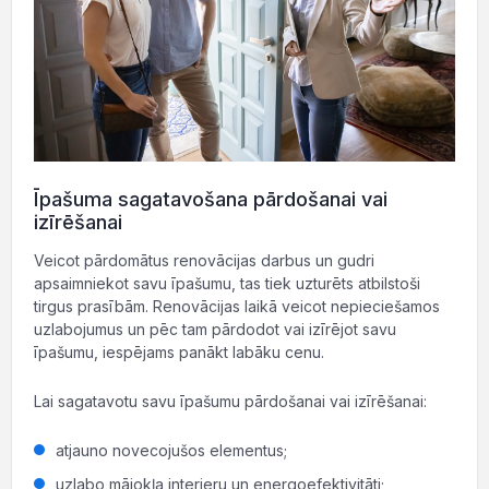
Īpašuma sagatavošana pārdošanai vai
izīrēšanai
Veicot pārdomātus renovācijas darbus un gudri
apsaimniekot savu īpašumu, tas tiek uzturēts atbilstoši
tirgus prasībām. Renovācijas laikā veicot nepieciešamos
uzlabojumus un pēc tam pārdodot vai izīrējot savu
īpašumu, iespējams panākt labāku cenu.
Lai sagatavotu savu īpašumu pārdošanai vai izīrēšanai:
atjauno novecojušos elementus;
uzlabo mājokļa interjeru un energoefektivitāti;