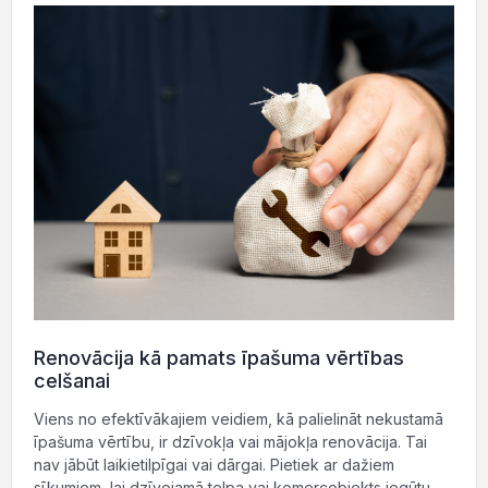
Renovācija kā pamats īpašuma vērtības
celšanai
Viens no efektīvākajiem veidiem, kā palielināt nekustamā
īpašuma vērtību, ir dzīvokļa vai mājokļa renovācija. Tai
nav jābūt laikietilpīgai vai dārgai. Pietiek ar dažiem
sīkumiem, lai dzīvojamā telpa vai komercobjekts iegūtu