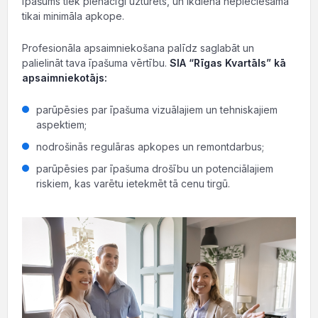
īpašums tiek pienācīgi uzturēts, un ikdienā nepieciešama
tikai minimāla apkope.
Profesionāla apsaimniekošana palīdz saglabāt un
palielināt tava īpašuma vērtību.
SIA “Rīgas Kvartāls” kā
apsaimniekotājs:
parūpēsies par īpašuma vizuālajiem un tehniskajiem
aspektiem;
nodrošinās regulāras apkopes un remontdarbus;
parūpēsies par īpašuma drošību un potenciālajiem
riskiem, kas varētu ietekmēt tā cenu tirgū.