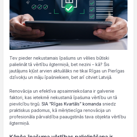
Tev pieder nekustamais īpašums un vēlies būtiski
palielināt tā vērtību ilgtermiņā, bet nezini – kā? Šis
jautājums kļūst arvien aktuālāks ne tikai Rīgas un Pierīgas
dzīvokļu un māju īpašniekiem, bet arī citviet Latvijā.
Renovācija un efektīva apsaimniekošana ir galvenie
faktori, kas ietekmē nekustamā īpašuma vērtību un tā
pievilcību tirgū.
SIA “Rīgas Kvartāls” komanda
sniedz
praktiskus padomus, kā mērķtiecīga renovācija un
profesionāla pārvaldība paaugstinās tava objekta vērtību
ilgtermiņā.
Kāpēc īpašuma vērtības palielināšana ir