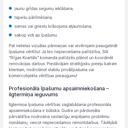
jaunu grīdas segumu ieklāšana;
tapešu pārlīmēšana;
sienas vai griestu krāsojuma atjaunošana;
sakop vidi ap īpašumu.
Pat nelielas vizuālas pārmaiņas var ievērojami paaugstināt
īpašuma vērtību! Ja tev nepieciešama palīdzība, SIA
“Rīgas Kvartāls” komanda palīdzēs plānot un koordinēt
renovācijas darbus. Piedāvājam stratēģisku pieeju katram
klientam, nodrošinot stabilu privātīpašuma vai
komercobjekta vērtības pieaugumu!
Profesionāla īpašumu apsaimniekošana –
ilgtermiņa ieguvums
Ilgtermiņa īpašuma vērtības saglabāšanai profesionāla
apsaimniekošana ir būtiska. Gudra un pārdomāta
pārvaldība nodrošina savlaicīgu iespējamo problēmu
risināšanu, veicot nepieciešamos remontdarbus. Tādējādi