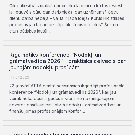
Cik patiesībā izmaksā darbinieku labumi un kā tos ieviest,
lai ieguvējs būtu gan darbinieks, gan uzņēmums? Četru
dienu darba nedēļa – vai tā ir laba ideja? Kurus HR atlases
procesus jau tagad aizstāj mākslīgais intelekts? Šos un
citus būtiskus jautāj ...
Rīgā notiks konference “Nodokļi un
grāmatvedība 2026” – praktisks ceļvedis par
jaunajām nodokļu prasībām
17.01.2026
22. janvārī ATTA centrā norisināsies ikgadējā profesionālā
konference “Nodokļi un grāmatvedība 2026”, kas jau
vairāk nekā desmit gadus ir viens no nozīmīgākajiem
nozares pasākumiem Latvijā nodokļu, grāmatvedības un
finanšu jomas profesionāļiem.Konfer ...
Firmas.lv podkāsts: par veselīgu naudas