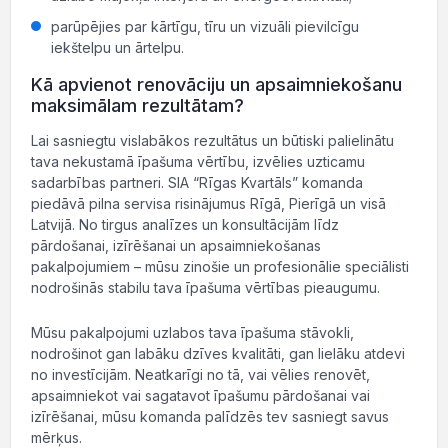
parūpējies par kārtīgu, tīru un vizuāli pievilcīgu
iekštelpu un ārtelpu.
Kā apvienot renovāciju un apsaimniekošanu
maksimālam rezultātam?
Lai sasniegtu vislabākos rezultātus un būtiski palielinātu
tava nekustamā īpašuma vērtību, izvēlies uzticamu
sadarbības partneri. SIA “Rīgas Kvartāls” komanda
piedāvā pilna servisa risinājumus Rīgā, Pierīgā un visā
Latvijā. No tirgus analīzes un konsultācijām līdz
pārdošanai, izīrēšanai un apsaimniekošanas
pakalpojumiem – mūsu zinošie un profesionālie speciālisti
nodrošinās stabilu tava īpašuma vērtības pieaugumu.
Mūsu pakalpojumi uzlabos tava īpašuma stāvokli,
nodrošinot gan labāku dzīves kvalitāti, gan lielāku atdevi
no investīcijām. Neatkarīgi no tā, vai vēlies renovēt,
apsaimniekot vai sagatavot īpašumu pārdošanai vai
izīrēšanai, mūsu komanda palīdzēs tev sasniegt savus
mērķus.