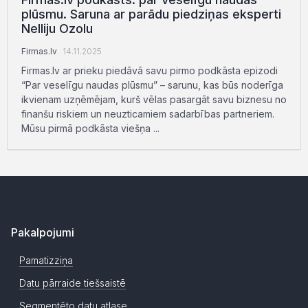
plūsmu. Saruna ar parādu piedziņas eksperti
Nelliju Ozolu
Firmas.lv
14.11.2025
Firmas.lv ar prieku piedāvā savu pirmo podkāsta epizodi
“Par veselīgu naudas plūsmu” – sarunu, kas būs noderīga
ikvienam uzņēmējam, kurš vēlas pasargāt savu biznesu no
finanšu riskiem un neuzticamiem sadarbības partneriem.
Mūsu pirmā podkāsta viešņa ...
Pakalpojumi
Pamatizziņa
Datu pārraide tiešsaistē
Segmentēto datu atlase