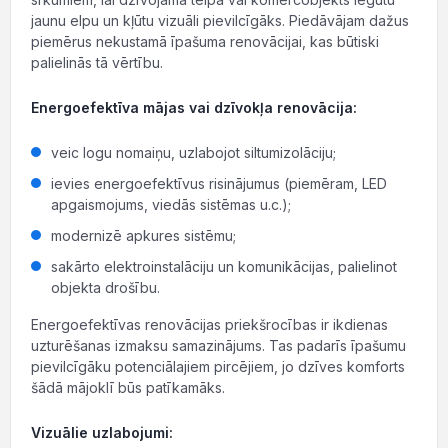
jaunu elpu un kļūtu vizuāli pievilcīgāks. Piedāvājam dažus
piemērus nekustamā īpašuma renovācijai, kas būtiski
palielinās tā vērtību.
Energoefektīva mājas vai dzīvokļa renovācija:
veic logu nomaiņu, uzlabojot siltumizolāciju;
ievies energoefektīvus risinājumus (piemēram, LED
apgaismojums, viedās sistēmas u.c.);
modernizē apkures sistēmu;
sakārto elektroinstalāciju un komunikācijas, palielinot
objekta drošību.
Energoefektīvas renovācijas priekšrocības ir ikdienas
uzturēšanas izmaksu samazinājums. Tas padarīs īpašumu
pievilcīgāku potenciālajiem pircējiem, jo dzīves komforts
šādā mājoklī būs patīkamāks.
Vizuālie uzlabojumi: