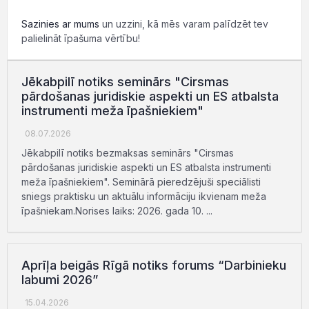
Sazinies ar mums
un uzzini, kā mēs varam palīdzēt tev
palielināt īpašuma vērtību!
Jēkabpilī notiks seminārs "Cirsmas
pārdošanas juridiskie aspekti un ES atbalsta
instrumenti meža īpašniekiem"
08.07.2026
Jēkabpilī notiks bezmaksas seminārs "Cirsmas
pārdošanas juridiskie aspekti un ES atbalsta instrumenti
meža īpašniekiem". Seminārā pieredzējuši speciālisti
sniegs praktisku un aktuālu informāciju ikvienam meža
īpašniekam.Norises laiks: 2026. gada 10. ...
Aprīļa beigās Rīgā notiks forums “Darbinieku
labumi 2026”
15.04.2026