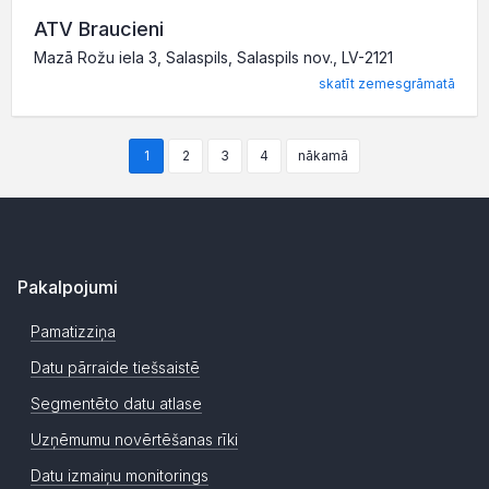
ATV Braucieni
Mazā Rožu iela 3, Salaspils, Salaspils nov., LV-2121
skatīt zemesgrāmatā
1
2
3
4
nākamā
Pakalpojumi
Pamatizziņa
Datu pārraide tiešsaistē
Segmentēto datu atlase
Uzņēmumu novērtēšanas rīki
Datu izmaiņu monitorings