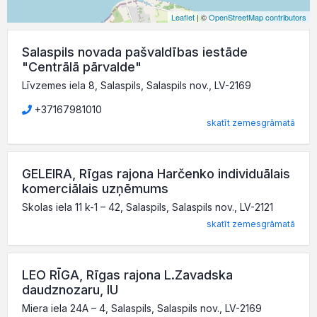
Leaflet
| ©
OpenStreetMap contributors
Salaspils novada pašvaldības iestāde
"Centrālā pārvalde"
Līvzemes iela 8, Salaspils, Salaspils nov., LV-2169
+37167981010
skatīt zemesgrāmatā
GELEIRA, Rīgas rajona Harčenko individuālais
komerciālais uzņēmums
Skolas iela 11 k-1 – 42, Salaspils, Salaspils nov., LV-2121
skatīt zemesgrāmatā
LEO RĪGA, Rīgas rajona L.Zavadska
daudznozaru, IU
Miera iela 24A – 4, Salaspils, Salaspils nov., LV-2169