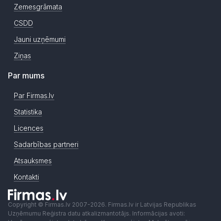
Zemesgrāmata
CSDD
Jauni uzņēmumi
Ziņas
Par mums
Par Firmas.lv
Statistika
Licences
Sadarbības partneri
Atsauksmes
Kontakti
Copyright © Firmas.lv 2007-2026. Firmas.lv ir Latvijas Republikas
Uzņēmumu Reģistra datu atkalizmantotājs. Informācijas avoti: