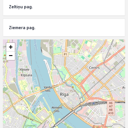
Zeltiņu pag.
Ziemera pag.
+
−