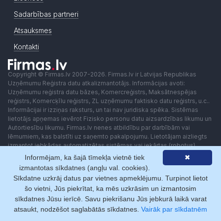
Sadarbības partneri
Atsauksmes
Kontakti
Copyright © Firmas.lv 2007-2026. Firmas.lv ir Latvijas Republikas
Uzņēmumu Reģistra datu atkalizmantotājs. Informācijas avoti:
Uzņēmumu reģistra datu bāzes, Komercreģistrs, Maksātnespējas
reģistrs, Komercķīlu reģistrs, ZL uzņēmumu faktisko datu reģistrs, u.c..
Informācijai ir izziņas raksturs, un tai nav juridiska spēka. Sistēmas
lietotājs apņemas ievērot Fizisko personu datu aizsardzības likumu un
Autortiesību likumu. Firmas.lv nenes atbildību par darbībām vai
lēmumiem, kas balstīti uz saņemto pakalpojumu. Lietotājam aizliegts
izmantot jebkādas automatizētas sistēmas vai iekārtas (robotus)
piekļuvei sistēmai bez rakstiskas saskaņošanas ar Firmas.lv. Galvenā
Informējam, ka šajā tīmekļa vietnē tiek
✖
redaktore: Ingūna Pempere.
izmantotas sīkdatnes (angļu val. cookies).
Lietošanas noteikumi
Privātuma politika
Norēķini ar
Sīkdatne uzkrāj datus par vietnes apmeklējumu. Turpinot lietot
šo vietni, Jūs piekrītat, ka mēs uzkrāsim un izmantosim
sīkdatnes Jūsu ierīcē. Savu piekrišanu Jūs jebkurā laikā varat
atsaukt, nodzēšot saglabātās sīkdatnes.
Vairāk par sīkdatnēm
+