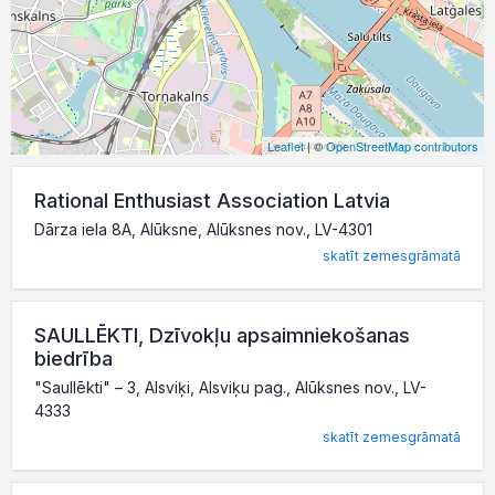
Leaflet
| ©
OpenStreetMap contributors
Rational Enthusiast Association Latvia
Dārza iela 8A, Alūksne, Alūksnes nov., LV-4301
skatīt zemesgrāmatā
SAULLĒKTI, Dzīvokļu apsaimniekošanas
biedrība
"Saullēkti" – 3, Alsviķi, Alsviķu pag., Alūksnes nov., LV-
4333
skatīt zemesgrāmatā