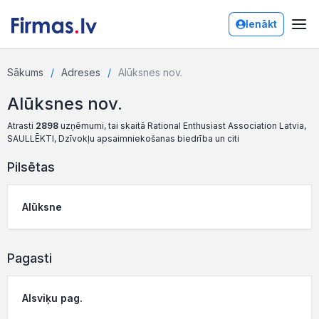
Ienākt
Sākums
Adreses
Alūksnes nov.
Alūksnes nov.
Atrasti
2898
uzņēmumi, tai skaitā Rational Enthusiast Association Latvia,
SAULLĒKTI, Dzīvokļu apsaimniekošanas biedrība un citi
Pilsētas
Alūksne
Pagasti
Alsviķu pag.