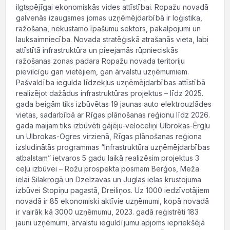
ilgtspējīgai ekonomiskās vides attīstībai. Ropažu novadā
galvenās izaugsmes jomas uzņēmējdarbībā ir loģistika,
ražošana, nekustamo īpašumu sektors, pakalpojumi un
lauksaimniecība. Novada stratēģiskā atrašanās vieta, labi
attīstītā infrastruktūra un pieejamās rūpnieciskās
ražošanas zonas padara Ropažu novada teritoriju
pievilcīgu gan vietējiem, gan ārvalstu uzņēmumiem.
Pašvaldība iegulda līdzekļus uzņēmējdarbības attīstībā
realizējot dažādus infrastruktūras projektus – līdz 2025.
gada beigām tiks izbūvētas 19 jaunas auto elektrouzlādes
vietas, sadarbībā ar Rīgas plānošanas reģionu līdz 2026.
gada maijam tiks izbūvēti gājēju-veloceliņi Ulbrokas-Ērgļu
un Ulbrokas-Ogres virzienā, Rīgas plānošanas reģiona
izsludinātās programmas “Infrastruktūra uzņēmējdarbības
atbalstam” ietvaros 5 gadu laikā realizēsim projektus 3
ceļu izbūvei – Rožu prospekta posmam Berģos, Meža
ielai Silakrogā un Dzelzavas un Juglas ielas krustojuma
izbūvei Stopiņu pagastā, Dreiliņos. Uz 1000 iedzīvotājiem
novadā ir 85 ekonomiski aktīvie uzņēmumi, kopā novadā
ir vairāk kā 3000 uzņēmumu, 2023. gadā reģistrēti 183
jauni uzņēmumi, ārvalstu ieguldījumu apjoms iepriekšējā