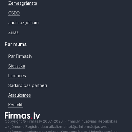
Zemesgrāmata
CSDD
Jauni uzņēmumi
Ziņas
Par mums
Par Firmas.lv
Statistika
Licences
Sadarbības partneri
Atsauksmes
Kontakti
Copyright © Firmas.lv 2007-2026. Firmas.lv ir Latvijas Republikas
Uzņēmumu Reģistra datu atkalizmantotājs. Informācijas avoti:
Uzņēmumu reģistra datu bāzes, Komercreģistrs, Maksātnespējas