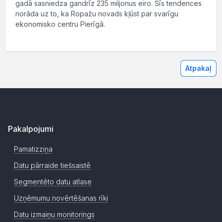
gadā sasniedza gandrīz 235 miljonus eiro. Šīs tendences
norāda uz to, ka Ropažu novads kļūst par svarīgu
ekonomisko centru Pierīgā.
Atpakaļ
Pakalpojumi
Pamatizziņa
Datu pārraide tiešsaistē
Segmentēto datu atlase
Uzņēmumu novērtēšanas rīki
Datu izmaiņu monitorings