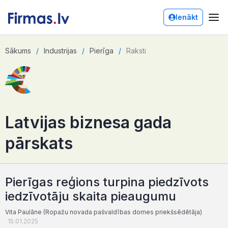
Ienākt
Sākums
Industrijas
Pierīga
Raksti
Latvijas biznesa gada
pārskats
Pierīgas reģions turpina piedzīvots
iedzīvotāju skaita pieaugumu
Vita Paulāne (Ropažu novada pašvaldības domes priekšsēdētāja)
15.01.2025