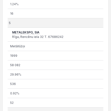
1.24%
16
5
METALEKSPO, SIA
Rīga, Rencēnu iela 32 T. 67686242
Metāllūžņi
1999
58 082
29.96%
536
0.92%
52