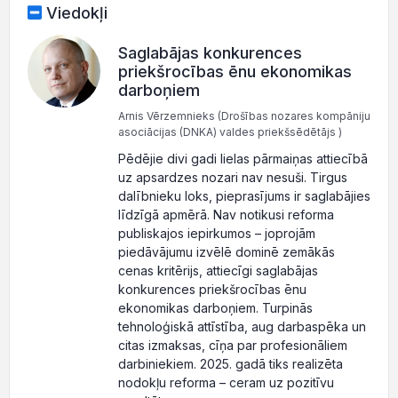
Viedokļi
Saglabājas konkurences
priekšrocības ēnu ekonomikas
darboņiem
Arnis Vērzemnieks (Drošības nozares kompāniju
asociācijas (DNKA) valdes priekšsēdētājs )
Pēdējie divi gadi lielas pārmaiņas attiecībā
uz apsardzes nozari nav nesuši. Tirgus
dalībnieku loks, pieprasījums ir saglabājies
līdzīgā apmērā. Nav notikusi reforma
publiskajos iepirkumos – joprojām
piedāvājumu izvēlē dominē zemākās
cenas kritērijs, attiecīgi saglabājas
konkurences priekšrocības ēnu
ekonomikas darboņiem. Turpinās
tehnoloģiskā attīstība, aug darbaspēka un
citas izmaksas, cīņa par profesionāliem
darbiniekiem. 2025. gadā tiks realizēta
nodokļu reforma – ceram uz pozitīvu