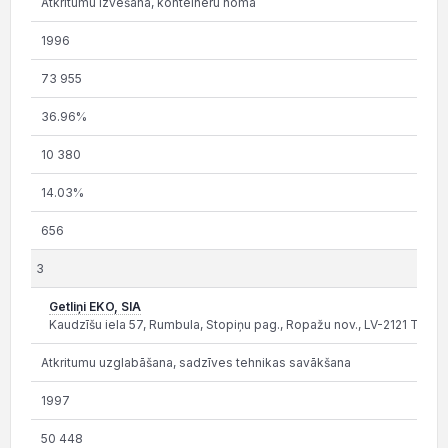
Atkritumu izvešana, konteineru noma
1996
73 955
36.96%
10 380
14.03%
656
3
Getliņi EKO, SIA
Kaudzīšu iela 57, Rumbula, Stopiņu pag., Ropažu nov., LV-2121 T. 6
Atkritumu uzglabāšana, sadzīves tehnikas savākšana
1997
50 448