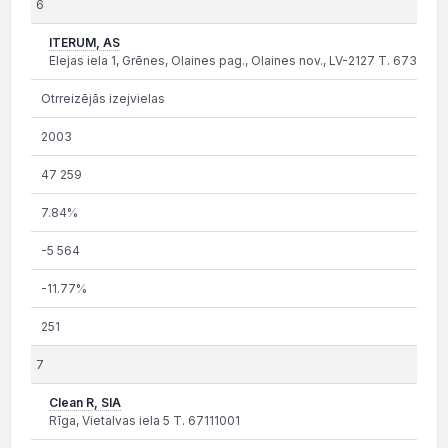
6
ITERUM, AS
Elejas iela 1, Grēnes, Olaines pag., Olaines nov., LV-2127 T. 6735344
Otrreizējās izejvielas
2003
47 259
7.84%
-5 564
-11.77%
251
7
Clean R, SIA
Rīga, Vietalvas iela 5 T. 67111001