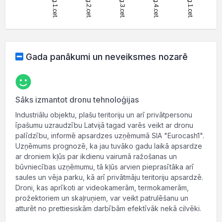
Gada panākumi un neveiksmes nozarē
Sāks izmantot dronu tehnoloģijas
Industriālu objektu, plašu teritoriju un arī privātpersonu
īpašumu uzraudzību Latvijā tagad varēs veikt ar dronu
palīdzību, informē apsardzes uzņēmumā SIA "Eurocash1".
Uzņēmums prognozē, ka jau tuvāko gadu laikā apsardze
ar droniem kļūs par ikdienu vairumā ražošanas un
būvniecības uzņēmumu, tā kļūs arvien pieprasītāka arī
saules un vēja parku, kā arī privātmāju teritoriju apsardzē.
Droni, kas aprīkoti ar videokamerām, termokamerām,
prožektoriem un skaļruņiem, var veikt patrulēšanu un
atturēt no prettiesiskām darbībām efektīvāk nekā cilvēki.