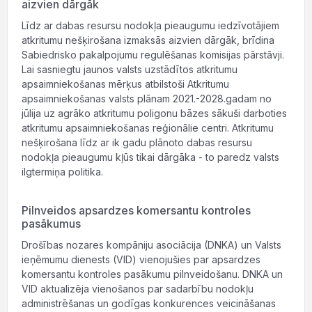
aizvien dārgāk
Līdz ar dabas resursu nodokļa pieaugumu iedzīvotājiem
atkritumu nešķirošana izmaksās aizvien dārgāk, brīdina
Sabiedrisko pakalpojumu regulēšanas komisijas pārstāvji.
Lai sasniegtu jaunos valsts uzstādītos atkritumu
apsaimniekošanas mērķus atbilstoši Atkritumu
apsaimniekošanas valsts plānam 2021.-2028.gadam no
jūlija uz agrāko atkritumu poligonu bāzes sākuši darboties
atkritumu apsaimniekošanas reģionālie centri. Atkritumu
nešķirošana līdz ar ik gadu plānoto dabas resursu
nodokļa pieaugumu kļūs tikai dārgāka - to paredz valsts
ilgtermiņa politika.
Pilnveidos apsardzes komersantu kontroles
pasākumus
Drošības nozares kompāniju asociācija (DNKA) un Valsts
ieņēmumu dienests (VID) vienojušies par apsardzes
komersantu kontroles pasākumu pilnveidošanu. DNKA un
VID aktualizēja vienošanos par sadarbību nodokļu
administrēšanas un godīgas konkurences veicināšanas