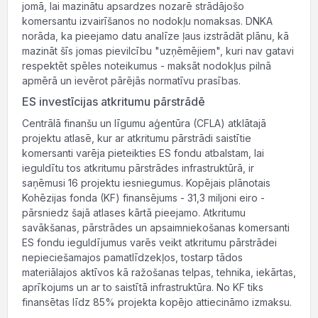
jomā, lai mazinātu apsardzes nozarē strādājošo
komersantu izvairīšanos no nodokļu nomaksas. DNKA
norāda, ka pieejamo datu analīze ļaus izstrādāt plānu, kā
mazināt šīs jomas pievilcību "uzņēmējiem", kuri nav gatavi
respektēt spēles noteikumus - maksāt nodokļus pilnā
apmērā un ievērot pārējās normatīvu prasības.
ES investīcijas atkritumu pārstrādē
Centrālā finanšu un līgumu aģentūra (CFLA) atklātajā
projektu atlasē, kur ar atkritumu pārstrādi saistītie
komersanti varēja pieteikties ES fondu atbalstam, lai
ieguldītu tos atkritumu pārstrādes infrastruktūrā, ir
saņēmusi 16 projektu iesniegumus. Kopējais plānotais
Kohēzijas fonda (KF) finansējums - 31,3 miljoni eiro -
pārsniedz šajā atlases kārtā pieejamo. Atkritumu
savākšanas, pārstrādes un apsaimniekošanas komersanti
ES fondu ieguldījumus varēs veikt atkritumu pārstrādei
nepieciešamajos pamatlīdzekļos, tostarp tādos
materiālajos aktīvos kā ražošanas telpas, tehnika, iekārtas,
aprīkojums un ar to saistītā infrastruktūra. No KF tiks
finansētas līdz 85% projekta kopējo attiecināmo izmaksu.