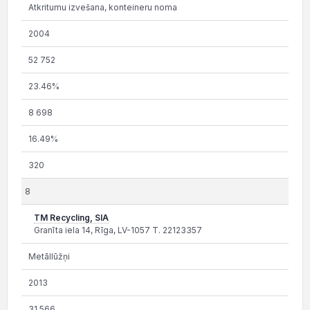
Atkritumu izvešana, konteineru noma
2004
52 752
23.46%
8 698
16.49%
320
8
TM Recycling, SIA
Granīta iela 14, Rīga, LV-1057 T. 22123357
Metāllūžņi
2013
31 566