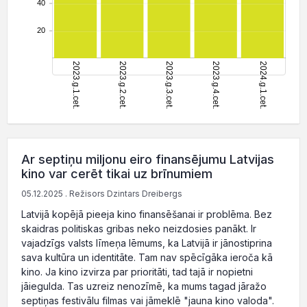
Ar septiņu miljonu eiro finansējumu Latvijas
kino var cerēt tikai uz brīnumiem
05.12.2025 . Režisors Dzintars Dreibergs
Latvijā kopējā pieeja kino finansēšanai ir problēma. Bez
skaidras politiskas gribas neko neizdosies panākt. Ir
vajadzīgs valsts līmeņa lēmums, ka Latvijā ir jānostiprina
sava kultūra un identitāte. Tam nav spēcīgāka ieroča kā
kino. Ja kino izvirza par prioritāti, tad tajā ir nopietni
jāiegulda. Tas uzreiz nenozīmē, ka mums tagad jāražo
septiņas festivālu filmas vai jāmeklē "jauna kino valoda".