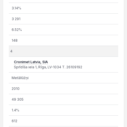
3.14%
3 291
6.52%
148
4
Cronimet Latvia, SIA
Sprīdīša iela 1, Rīga, LV-1034 T. 26109192
Metāllūžņi
2010
49 305
1.4%
612