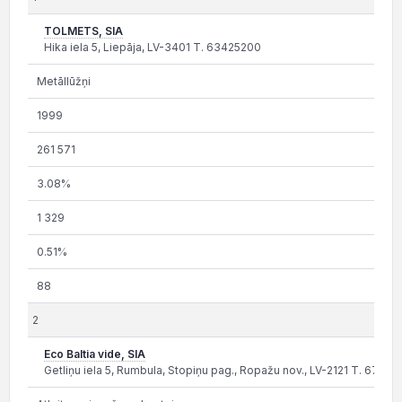
TOLMETS, SIA
Hika iela 5, Liepāja, LV-3401 T. 63425200
Metāllūžņi
1999
261 571
3.08%
1 329
0.51%
88
2
Eco Baltia vide, SIA
Getliņu iela 5, Rumbula, Stopiņu pag., Ropažu nov., LV-2121 T. 6779