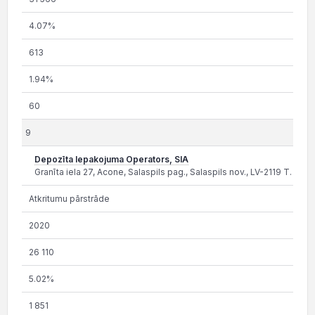
4.07%
613
1.94%
60
9
Depozīta Iepakojuma Operators, SIA
Granīta iela 27, Acone, Salaspils pag., Salaspils nov., LV-2119 T. 25
Atkritumu pārstrāde
2020
26 110
5.02%
1 851