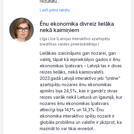
rezultātu...
Lasīt pilno rakstu
Ēnu ekonomika divreiz lielāka
nekā kaimiņiem
Līga Līce (Latvijas Interaktīvo azartspēļu
biedrības valdes priekšsēdētāja )
Lielākais izaicinājums gan nozarei, gan
valstij, tāpat kā iepriekšējos gados ir ēnu
ekonomikas īpatsvars – Latvijā tas ir divas
reizes lielāks, nekā kaimiņvalstīs.
2023.gadā Latvijā interaktīvo jeb “online”
azartspēļu nozares ēnu ekonomikas
apmērs bija 24,5%, kas ir gandrīz divas
reizes vairāk nekā Lietuvā un Igaunijā, kur
nozares ēnu ekonomikas īpatsvars
attiecīgi bija 14,1% un 14,3%. Ēnu
ekonomika interaktīvo spēļu nozarē ir
globāla problēma un valstīm ir jāizprot, ka
mazināt to var tikai ieviešot...