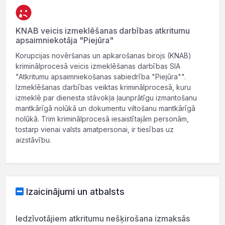
KNAB veicis izmeklēšanas darbības atkritumu
apsaimniekotāja "Piejūra"
Korupcijas novēršanas un apkarošanas birojs (KNAB)
kriminālprocesā veicis izmeklēšanas darbības SIA
"Atkritumu apsaimniekošanas sabiedrība "Piejūra"".
Izmeklēšanas darbības veiktas kriminālprocesā, kuru
izmeklē par dienesta stāvokļa ļaunprātīgu izmantošanu
mantkārīgā nolūkā un dokumentu viltošanu mantkārīgā
nolūkā. Trim kriminālprocesā iesaistītajām personām,
tostarp vienai valsts amatpersonai, ir tiesības uz
aizstāvību.
Izaicinājumi un atbalsts
Iedzīvotājiem atkritumu nešķirošana izmaksās