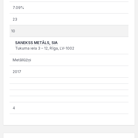
7.09%
23
10
SANEKSS METĀLS, SIA
Tukuma iela 3 – 12, Rīga, LV-1002
Metāllūžņi
2017
4