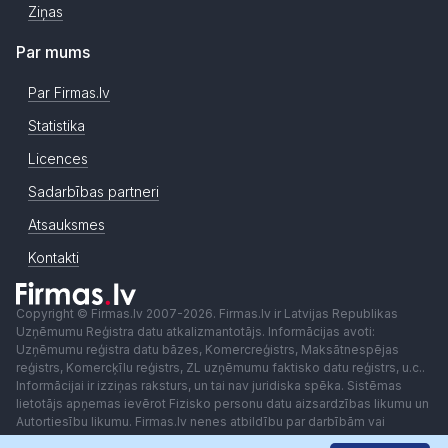
Ziņas
Par mums
Par Firmas.lv
Statistika
Licences
Sadarbības partneri
Atsauksmes
Kontakti
Copyright © Firmas.lv 2007-2026. Firmas.lv ir Latvijas Republikas
Uzņēmumu Reģistra datu atkalizmantotājs. Informācijas avoti:
Uzņēmumu reģistra datu bāzes, Komercreģistrs, Maksātnespējas
reģistrs, Komercķīlu reģistrs, ZL uzņēmumu faktisko datu reģistrs, u.c..
Informācijai ir izziņas raksturs, un tai nav juridiska spēka. Sistēmas
lietotājs apņemas ievērot Fizisko personu datu aizsardzības likumu un
Autortiesību likumu. Firmas.lv nenes atbildību par darbībām vai
lēmumiem, kas balstīti uz saņemto pakalpojumu. Lietotājam aizliegts