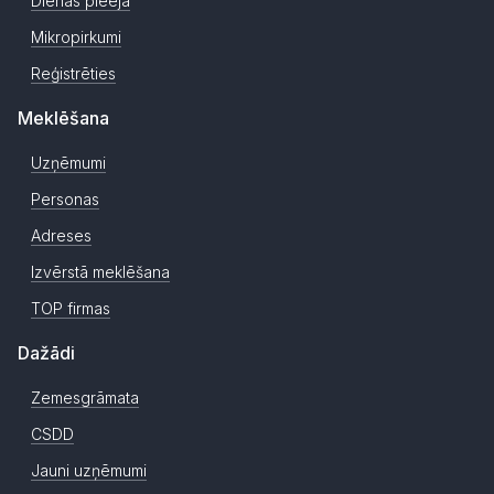
Dienas pieeja
Mikropirkumi
Reģistrēties
Meklēšana
Uzņēmumi
Personas
Adreses
Izvērstā meklēšana
TOP firmas
Dažādi
Zemesgrāmata
CSDD
Jauni uzņēmumi