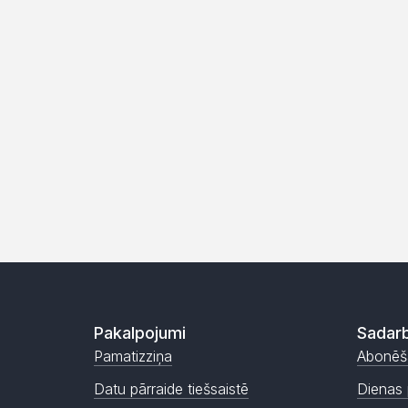
Pakalpojumi
Sadarb
Pamatizziņa
Abonēš
Datu pārraide tiešsaistē
Dienas 