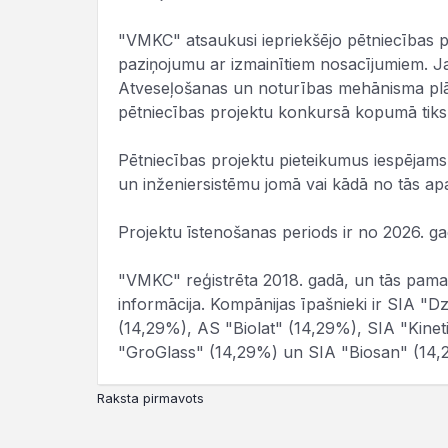
"VMKC" atsaukusi iepriekšējo pētniecības 
paziņojumu ar izmainītiem nosacījumiem. Jau
Atveseļošanas un noturības mehānisma plān
pētniecības projektu konkursā kopumā tiks s
Pētniecības projektu pieteikumus iespējams 
un inženiersistēmu jomā vai kādā no tās apak
Projektu īstenošanas periods ir no 2026. ga
"VMKC" reģistrēta 2018. gadā, un tās pamatk
informācija. Kompānijas īpašnieki ir SIA 
(14,29%), AS "Biolat" (14,29%), SIA "Kine
"GroGlass" (14,29%) un SIA "Biosan" (14,
Raksta pirmavots