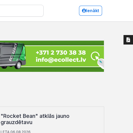
Ienākt
"Rocket Bean" atklās jauno
grauzdētavu
LETA 06.08.2026