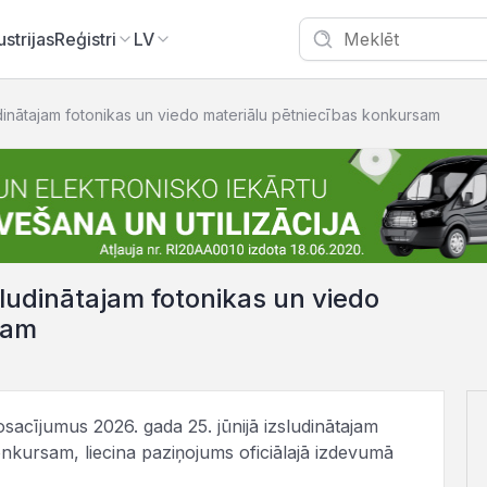
ustrijas
Reģistri
LV
dinātajam fotonikas un viedo materiālu pētniecības konkursam
ludinātajam fotonikas un viedo
sam
osacījumus 2026. gada 25. jūnijā izsludinātajam
onkursam, liecina paziņojums oficiālajā izdevumā