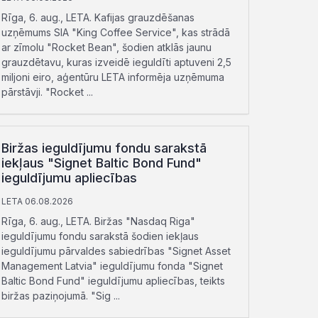
Rīga, 6. aug., LETA. Kafijas grauzdēšanas
uzņēmums SIA "King Coffee Service", kas strādā
ar zīmolu "Rocket Bean", šodien atklās jaunu
grauzdētavu, kuras izveidē ieguldīti aptuveni 2,5
miljoni eiro, aģentūru LETA informēja uzņēmuma
pārstāvji. "Rocket ...
Biržas ieguldījumu fondu sarakstā
iekļaus "Signet Baltic Bond Fund"
ieguldījumu apliecības
LETA 06.08.2026
Rīga, 6. aug., LETA. Biržas "Nasdaq Riga"
ieguldījumu fondu sarakstā šodien iekļaus
ieguldījumu pārvaldes sabiedrības "Signet Asset
Management Latvia" ieguldījumu fonda "Signet
Baltic Bond Fund" ieguldījumu apliecības, teikts
biržas paziņojumā. "Sig ...