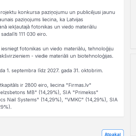
projektu konkursa paziņojumu un publicējusi jaunu
nais paziņojums liecina, ka Latvijas
ā iekļautajā fotonikas un viedo materiālu
adalīti 111 030 eiro.
iesniegt fotonikas un viedo materiālu, tehnoloģiju
švirzieniem - viedie materiāli un biotehnoloģijas.
da 1. septembra līdz 2027. gada 31. oktobrim.
apitāls ir 2800 eiro, liecina "Firmas.lv"
"Dzelzsbetons MB" (14,29%), SIA "Primekss"
tics Nail Systems" (14,29%), "VMKC" (14,29%), SIA
29%).
Atpakaļ