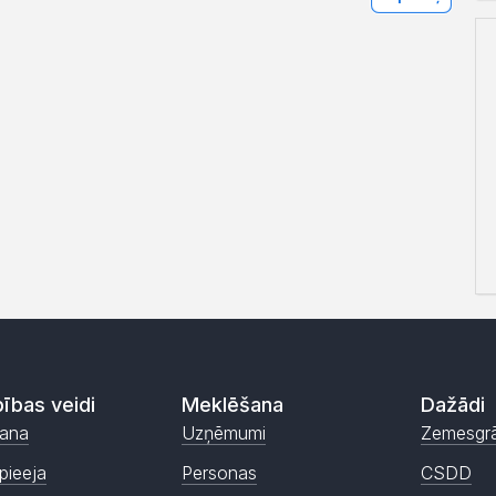
ības veidi
Meklēšana
Dažādi
ana
Uzņēmumi
Zemesgr
pieeja
Personas
CSDD