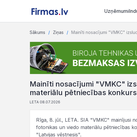
Uzņēmumi
Ind
Sākums
Ziņas
Mainīti nosacījumi "VMKC" izslu
Mainīti nosacījumi "VMKC" izs
materiālu pētniecības konkur
LETA 08.07.2026
Rīga, 8. jūl., LETA. SIA "VMKC" mainījusi n
fotonikas un viedo materiālu pētniecības k
"Latvijas vēstnesis".