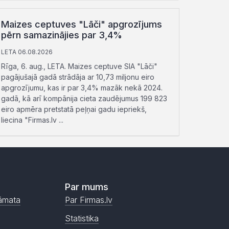
Maizes ceptuves "Lāči" apgrozījums
pērn samazinājies par 3,4%
LETA 06.08.2026
Rīga, 6. aug., LETA. Maizes ceptuve SIA "Lāči"
pagājušajā gadā strādāja ar 10,73 miljonu eiro
apgrozījumu, kas ir par 3,4% mazāk nekā 2024.
gadā, kā arī kompānija cieta zaudējumus 199 823
eiro apmēra pretstatā peļņai gadu iepriekš,
liecina "Firmas.lv ...
Par mums
āmata
Par Firmas.lv
Statistika