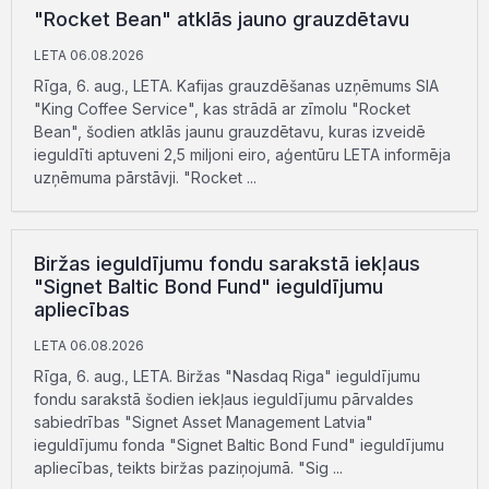
"Rocket Bean" atklās jauno grauzdētavu
LETA 06.08.2026
Rīga, 6. aug., LETA. Kafijas grauzdēšanas uzņēmums SIA
"King Coffee Service", kas strādā ar zīmolu "Rocket
Bean", šodien atklās jaunu grauzdētavu, kuras izveidē
ieguldīti aptuveni 2,5 miljoni eiro, aģentūru LETA informēja
uzņēmuma pārstāvji. "Rocket ...
Biržas ieguldījumu fondu sarakstā iekļaus
"Signet Baltic Bond Fund" ieguldījumu
apliecības
LETA 06.08.2026
Rīga, 6. aug., LETA. Biržas "Nasdaq Riga" ieguldījumu
fondu sarakstā šodien iekļaus ieguldījumu pārvaldes
sabiedrības "Signet Asset Management Latvia"
ieguldījumu fonda "Signet Baltic Bond Fund" ieguldījumu
apliecības, teikts biržas paziņojumā. "Sig ...