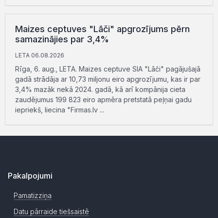
Maizes ceptuves "Lāči" apgrozījums pērn
samazinājies par 3,4%
LETA 06.08.2026
Rīga, 6. aug., LETA. Maizes ceptuve SIA "Lāči" pagājušajā
gadā strādāja ar 10,73 miljonu eiro apgrozījumu, kas ir par
3,4% mazāk nekā 2024. gadā, kā arī kompānija cieta
zaudējumus 199 823 eiro apmēra pretstatā peļņai gadu
iepriekš, liecina "Firmas.lv ...
Pakalpojumi
Pamatizziņa
Datu pārraide tiešsaistē