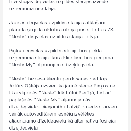
Investīcijas degvielas uzpildes stacijas izveidē
uzņēmumā neatklāja.
Jaunās degvielas uzpildes stacijas atklāšana
plānota šī gada oktobra otrajā pusē. Tā būs 78.
"Neste" degvielas uzpildes stacija Latvijā.
Piņķu degvielas uzpildes stacija būs piektā
uzņēmuma stacija, kurā klientiem būs pieejama
"Neste My" atjaunojamā dīzeļdegviela.
"Neste" biznesa klientu pārdošanas vadītājs
Artūrs Oškājs uzsver, ka jaunā stacija Piņķos ne
tikai stiprinās "Neste" klātbūtni Pierīgā, bet arī
paplašinās "Neste My" atjaunojamās
dīzeļdegvielas pieejamību Latvijā, sniedzot arvien
vairāk autovadītājiem iespēju izvēlēties
atjaunojamo dīzeļdegvielu kā alternatīvu fosilajai
dīzeļdegvielai.