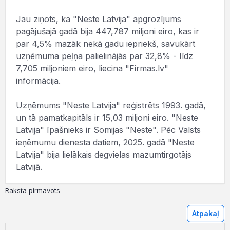
Jau ziņots, ka "Neste Latvija" apgrozījums
pagājušajā gadā bija 447,787 miljoni eiro, kas ir
par 4,5% mazāk nekā gadu iepriekš, savukārt
uzņēmuma peļņa palielinājās par 32,8% - līdz
7,705 miljoniem eiro, liecina "Firmas.lv"
informācija.
Uzņēmums "Neste Latvija" reģistrēts 1993. gadā,
un tā pamatkapitāls ir 15,03 miljoni eiro. "Neste
Latvija" īpašnieks ir Somijas "Neste". Pēc Valsts
ieņēmumu dienesta datiem, 2025. gadā "Neste
Latvija" bija lielākais degvielas mazumtirgotājs
Latvijā.
Raksta pirmavots
Atpakaļ