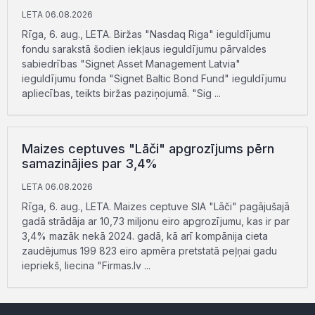
LETA 06.08.2026
Rīga, 6. aug., LETA. Biržas "Nasdaq Riga" ieguldījumu
fondu sarakstā šodien iekļaus ieguldījumu pārvaldes
sabiedrības "Signet Asset Management Latvia"
ieguldījumu fonda "Signet Baltic Bond Fund" ieguldījumu
apliecības, teikts biržas paziņojumā. "Sig ...
Maizes ceptuves "Lāči" apgrozījums pērn
samazinājies par 3,4%
LETA 06.08.2026
Rīga, 6. aug., LETA. Maizes ceptuve SIA "Lāči" pagājušajā
gadā strādāja ar 10,73 miljonu eiro apgrozījumu, kas ir par
3,4% mazāk nekā 2024. gadā, kā arī kompānija cieta
zaudējumus 199 823 eiro apmēra pretstatā peļņai gadu
iepriekš, liecina "Firmas.lv ...