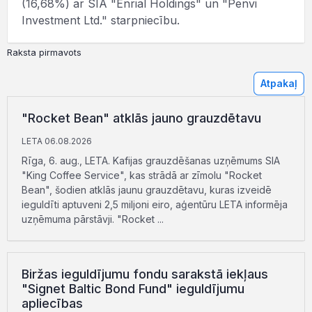
(16,68%) ar SIA "Enrial Holdings" un "Penvi
Investment Ltd." starpniecību.
Raksta pirmavots
Atpakaļ
"Rocket Bean" atklās jauno grauzdētavu
LETA 06.08.2026
Rīga, 6. aug., LETA. Kafijas grauzdēšanas uzņēmums SIA
"King Coffee Service", kas strādā ar zīmolu "Rocket
Bean", šodien atklās jaunu grauzdētavu, kuras izveidē
ieguldīti aptuveni 2,5 miljoni eiro, aģentūru LETA informēja
uzņēmuma pārstāvji. "Rocket ...
Biržas ieguldījumu fondu sarakstā iekļaus
"Signet Baltic Bond Fund" ieguldījumu
apliecības