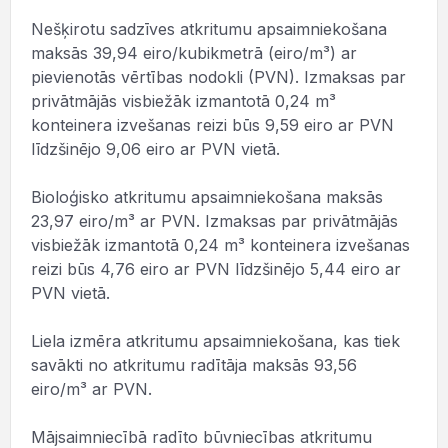
Nešķirotu sadzīves atkritumu apsaimniekošana
maksās 39,94 eiro/kubikmetrā (eiro/m³) ar
pievienotās vērtības nodokli (PVN). Izmaksas par
privātmājās visbiežāk izmantotā 0,24 m³
konteinera izvešanas reizi būs 9,59 eiro ar PVN
līdzšinējo 9,06 eiro ar PVN vietā.
Bioloģisko atkritumu apsaimniekošana maksās
23,97 eiro/m³ ar PVN. Izmaksas par privātmājās
visbiežāk izmantotā 0,24 m³ konteinera izvešanas
reizi būs 4,76 eiro ar PVN līdzšinējo 5,44 eiro ar
PVN vietā.
Liela izmēra atkritumu apsaimniekošana, kas tiek
savākti no atkritumu radītāja maksās 93,56
eiro/m³ ar PVN.
Mājsaimniecībā radīto būvniecības atkritumu