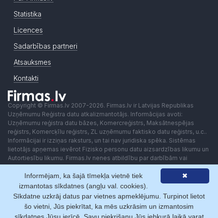
Statistika
Licences
Sadarbības partneri
Atsauksmes
Kontakti
Copyright © Firmas.lv 2007-2026. Firmas.lv ir Latvijas Republikas
Uzņēmumu Reģistra datu atkalizmantotājs. Informācijas avoti:
Uzņēmumu reģistra datu bāzes, Komercreģistrs, Maksātnespējas
reģistrs, Komercķīlu reģistrs, ZL uzņēmumu faktisko datu reģistrs, u.c..
Informācijai ir izziņas raksturs, un tai nav juridiska spēka. Sistēmas
lietotājs apņemas ievērot Fizisko personu datu aizsardzības likumu un
Autortiesību likumu. Firmas.lv nenes atbildību par darbībām vai
lēmumiem, kas balstīti uz saņemto pakalpojumu. Lietotājam aizliegts
Informējam, ka šajā tīmekļa vietnē tiek
✖
izmantot jebkādas automatizētas sistēmas vai iekārtas (robotus)
piekļuvei sistēmai bez rakstiskas saskaņošanas ar Firmas.lv. Galvenā
izmantotas sīkdatnes (angļu val. cookies).
redaktore: Ingūna Pempere.
Sīkdatne uzkrāj datus par vietnes apmeklējumu. Turpinot lietot
Lietošanas noteikumi
Privātuma politika
Norēķini ar
šo vietni, Jūs piekrītat, ka mēs uzkrāsim un izmantosim
sīkdatnes Jūsu ierīcē. Savu piekrišanu Jūs jebkurā laikā varat