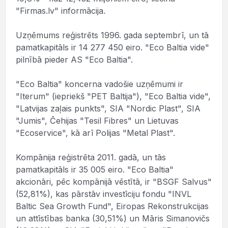
"Firmas.lv" informācija.
Uzņēmums reģistrēts 1996. gada septembrī, un tā
pamatkapitāls ir 14 277 450 eiro. "Eco Baltia vide"
pilnībā pieder AS "Eco Baltia".
"Eco Baltia" koncerna vadošie uzņēmumi ir
"Iterum" (iepriekš "PET Baltija"), "Eco Baltia vide",
"Latvijas zaļais punkts", SIA "Nordic Plast", SIA
"Jumis", Čehijas "Tesil Fibres" un Lietuvas
"Ecoservice", kā arī Polijas "Metal Plast".
Kompānija reģistrēta 2011. gadā, un tās
pamatkapitāls ir 35 005 eiro. "Eco Baltia"
akcionāri, pēc kompānijā vēstītā, ir "BSGF Salvus"
(52,81%), kas pārstāv investīciju fondu "INVL
Baltic Sea Growth Fund", Eiropas Rekonstrukcijas
un attīstības banka (30,51%) un Māris Simanovičs