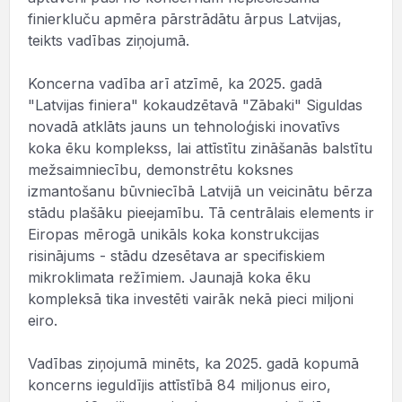
finierkluču apmēra pārstrādātu ārpus Latvijas,
teikts vadības ziņojumā.
Koncerna vadība arī atzīmē, ka 2025. gadā
"Latvijas finiera" kokaudzētavā "Zābaki" Siguldas
novadā atklāts jauns un tehnoloģiski inovatīvs
koka ēku komplekss, lai attīstītu zināšanās balstītu
mežsaimniecību, demonstrētu koksnes
izmantošanu būvniecībā Latvijā un veicinātu bērza
stādu plašāku pieejamību. Tā centrālais elements ir
Eiropas mērogā unikāls koka konstrukcijas
risinājums - stādu dzesētava ar specifiskiem
mikroklimata režīmiem. Jaunajā koka ēku
kompleksā tika investēti vairāk nekā pieci miljoni
eiro.
Vadības ziņojumā minēts, ka 2025. gadā kopumā
koncerns ieguldījis attīstībā 84 miljonus eiro,