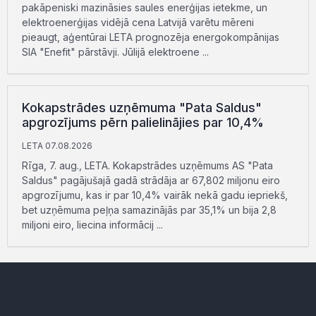
pakāpeniski mazināsies saules enerģijas ietekme, un
elektroenerģijas vidējā cena Latvijā varētu mēreni
pieaugt, aģentūrai LETA prognozēja energokompānijas
SIA "Enefit" pārstāvji. Jūlijā elektroene ...
Kokapstrādes uzņēmuma "Pata Saldus"
apgrozījums pērn palielinājies par 10,4%
LETA 07.08.2026
Rīga, 7. aug., LETA. Kokapstrādes uzņēmums AS "Pata
Saldus" pagājušajā gadā strādāja ar 67,802 miljonu eiro
apgrozījumu, kas ir par 10,4% vairāk nekā gadu iepriekš,
bet uzņēmuma peļņa samazinājās par 35,1% un bija 2,8
miljoni eiro, liecina informācij ...