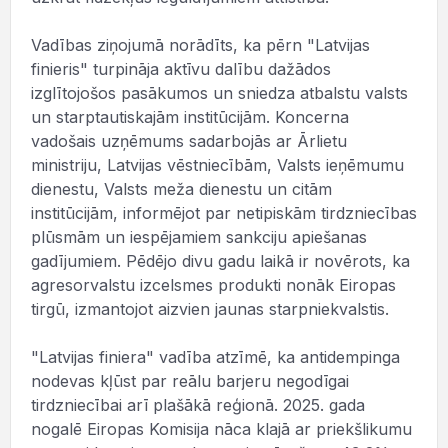
Vadības ziņojumā norādīts, ka pērn "Latvijas
finieris" turpināja aktīvu dalību dažādos
izglītojošos pasākumos un sniedza atbalstu valsts
un starptautiskajām institūcijām. Koncerna
vadošais uzņēmums sadarbojās ar Ārlietu
ministriju, Latvijas vēstniecībām, Valsts ieņēmumu
dienestu, Valsts meža dienestu un citām
institūcijām, informējot par netipiskām tirdzniecības
plūsmām un iespējamiem sankciju apiešanas
gadījumiem. Pēdējo divu gadu laikā ir novērots, ka
agresorvalstu izcelsmes produkti nonāk Eiropas
tirgū, izmantojot aizvien jaunas starpniekvalstis.
"Latvijas finiera" vadība atzīmē, ka antidempinga
nodevas kļūst par reālu barjeru negodīgai
tirdzniecībai arī plašākā reģionā. 2025. gada
nogalē Eiropas Komisija nāca klajā ar priekšlikumu