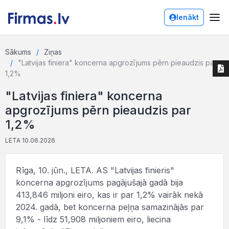
Ienākt
Sākums
Ziņas
"Latvijas finiera" koncerna apgrozījums pērn pieaudzis par
1,2%
"Latvijas finiera" koncerna
apgrozījums pērn pieaudzis par
1,2%
LETA 10.06.2026
Rīga, 10. jūn., LETA. AS "Latvijas finieris"
koncerna apgrozījums pagājušajā gadā bija
413,846 miljoni eiro, kas ir par 1,2% vairāk nekā
2024. gadā, bet koncerna peļņa samazinājās par
9,1% - līdz 51,908 miljoniem eiro, liecina