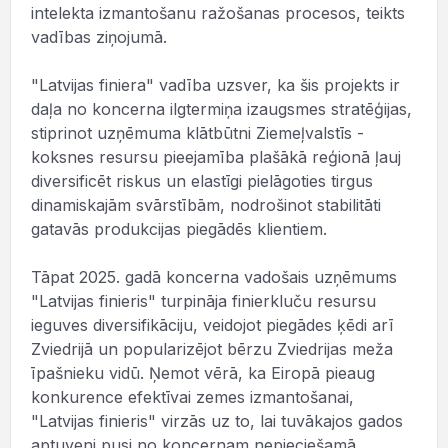
intelekta izmantošanu ražošanas procesos, teikts
vadības ziņojumā.
"Latvijas finiera" vadība uzsver, ka šis projekts ir
daļa no koncerna ilgtermiņa izaugsmes stratēģijas,
stiprinot uzņēmuma klātbūtni Ziemeļvalstīs -
koksnes resursu pieejamība plašākā reģionā ļauj
diversificēt riskus un elastīgi pielāgoties tirgus
dinamiskajām svārstībām, nodrošinot stabilitāti
gatavās produkcijas piegādēs klientiem.
Tāpat 2025. gadā koncerna vadošais uzņēmums
"Latvijas finieris" turpināja finierkluču resursu
ieguves diversifikāciju, veidojot piegādes ķēdi arī
Zviedrijā un popularizējot bērzu Zviedrijas meža
īpašnieku vidū. Ņemot vērā, ka Eiropā pieaug
konkurence efektīvai zemes izmantošanai,
"Latvijas finieris" virzās uz to, lai tuvākajos gados
aptuveni pusi no koncernam nepieciešamā