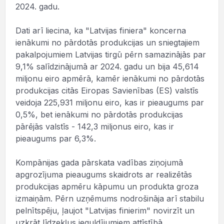
2024. gadu.
Dati arī liecina, ka "Latvijas finiera" koncerna
ienākumi no pārdotās produkcijas un sniegtajiem
pakalpojumiem Latvijas tirgū pērn samazinājās par
9,1% salīdzinājumā ar 2024. gadu un bija 45,614
miljonu eiro apmērā, kamēr ienākumi no pārdotās
produkcijas citās Eiropas Savienības (ES) valstīs
veidoja 225,931 miljonu eiro, kas ir pieaugums par
0,5%, bet ienākumi no pārdotās produkcijas
pārējās valstīs - 142,3 miljonus eiro, kas ir
pieaugums par 6,3%.
Kompānijas gada pārskata vadības ziņojumā
apgrozījuma pieaugums skaidrots ar realizētās
produkcijas apmēru kāpumu un produkta groza
izmaiņām. Pērn uzņēmums nodrošināja arī stabilu
pelnītspēju, ļaujot "Latvijas finierim" novirzīt un
uzkrāt līdzekļus ieguldījumiem attīstībā.