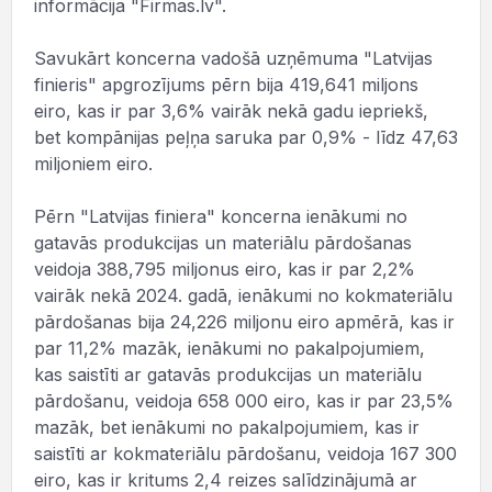
informācija "Firmas.lv".
Savukārt koncerna vadošā uzņēmuma "Latvijas
finieris" apgrozījums pērn bija 419,641 miljons
eiro, kas ir par 3,6% vairāk nekā gadu iepriekš,
bet kompānijas peļņa saruka par 0,9% - līdz 47,63
miljoniem eiro.
Pērn "Latvijas finiera" koncerna ienākumi no
gatavās produkcijas un materiālu pārdošanas
veidoja 388,795 miljonus eiro, kas ir par 2,2%
vairāk nekā 2024. gadā, ienākumi no kokmateriālu
pārdošanas bija 24,226 miljonu eiro apmērā, kas ir
par 11,2% mazāk, ienākumi no pakalpojumiem,
kas saistīti ar gatavās produkcijas un materiālu
pārdošanu, veidoja 658 000 eiro, kas ir par 23,5%
mazāk, bet ienākumi no pakalpojumiem, kas ir
saistīti ar kokmateriālu pārdošanu, veidoja 167 300
eiro, kas ir kritums 2,4 reizes salīdzinājumā ar