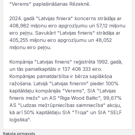
"Verems" paplašināšanas Rēzeknē.
2024. gadā "Latvijas finiera" koncerns strādāja ar
408,982 miljonu eiro apgrozījumu un 57,12 miljonu
eiro peļņu. Savukārt "Latvijas finieris" strādāja ar
405,255 miljonu eiro apgrozījumu un 48,052
miljonu eiro peļņu.
Kompānija "Latvijas finieris" reģistrēta 1992. gadā,
un tās pamatkapitāls ir 137 408 333 eiro.
Kompānijas pamatdarbība ir bērza saplākšņa
ražošana. Latvijā "Latvijas finierim" pieder 100%
kapitāldaļu kompānijās "Verems", SIA "Latvijas
finieris mežs" un AS "Riga Wood Baltic", 99,67%
AS "Ludzas mežrūpniecības saimniecība" akciju,
kā arī 50% kapitāldaļu SIA "Troja" un SIA "SELF
loģistika".
Raksta pirmavots