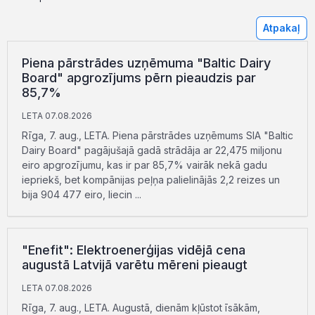
Atpakaļ
Piena pārstrādes uzņēmuma "Baltic Dairy
Board" apgrozījums pērn pieaudzis par
85,7%
LETA 07.08.2026
Rīga, 7. aug., LETA. Piena pārstrādes uzņēmums SIA "Baltic
Dairy Board" pagājušajā gadā strādāja ar 22,475 miljonu
eiro apgrozījumu, kas ir par 85,7% vairāk nekā gadu
iepriekš, bet kompānijas peļņa palielinājās 2,2 reizes un
bija 904 477 eiro, liecin ...
"Enefit": Elektroenerģijas vidējā cena
augustā Latvijā varētu mēreni pieaugt
LETA 07.08.2026
Rīga, 7. aug., LETA. Augustā, dienām kļūstot īsākām,