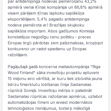
par antidempinga nodevas piemērošanu 43,2%
apmērā vienai Ķīnas kompānijai un 86,8% apmērā
visiem pārējiem Ķīnas lapkoku saplākšņa
eksportētājiem. 5,4% pagaidu antidempinga
nodeva piemērota arī Brazīlijas skujkoku
saplākšņa importam. Abos gadījumos Komisija
konstatējusi negodīgu cenu politiku - preces
Eiropas tirgū pārdotas zem pašizmaksas, kropļojot
konkurenci un radot spiedienu uz Eiropas
ražotājiem.
Pagājušajā gadā koncerna meitaskompānija "Riga
Wood Finland" sāka investīciju projektu aptuveni
15 miljonu eiro vērtībā, ar kuru tiek izbūvēta jauna
bērzu finierkluču lobīšanas līnija Sastamalas
rūpnīcā Somijā. Investīciju mērķis ir palielināt
Sastamalas rūpnīcas ražošanas apmērus, uzlabot
automatizācijas līmeni un ieviest modernākos
tehnoloģiskos risinājumus, tostarp mākslīgā