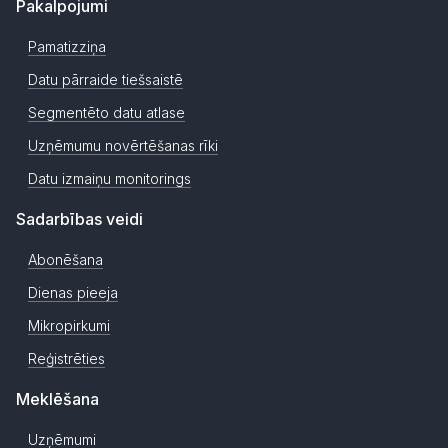
Pakalpojumi
Pamatizziņa
Datu pārraide tiešsaistē
Segmentēto datu atlase
Uzņēmumu novērtēšanas rīki
Datu izmaiņu monitorings
Sadarbības veidi
Abonēšana
Dienas pieeja
Mikropirkumi
Reģistrēties
Meklēšana
Uzņēmumi