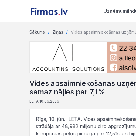
Uzņēmumi
Ind
Sākums
Ziņas
Vides apsaimniekošanas uzņēmu
Vides apsaimniekošanas uzņē
samazinājies par 7,1%
LETA 10.06.2026
Rīga, 10. jūn., LETA. Vides apsaimniekoša
strādāja ar 48,982 miljonu eiro apgrozījum
kompānijas peļņa pieauga par 12,5% un bija 9