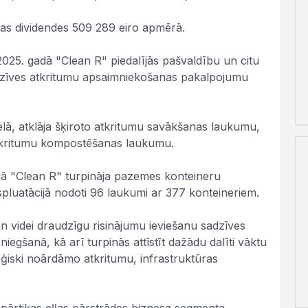
tas dividendes 509 289 eiro apmērā.
2025. gadā "Clean R" piedalījās pašvaldību un citu
adzīves atkritumu apsaimniekošanas pakalpojumu
elā, atklāja šķiroto atkritumu savākšanas laukumu,
 atkritumu kompostēšanas laukumu.
dā "Clean R" turpināja pazemes konteineru
luatācijā nodoti 96 laukumi ar 377 konteineriem.
n videi draudzīgu risinājumu ieviešanu sadzīves
gšanā, kā arī turpinās attīstīt dažādu dalīti vāktu
oģiski noārdāmo atkritumu, infrastruktūras