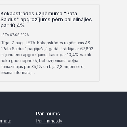
Kokapstrādes uzņēmuma "Pata
Saldus" apgrozījums pērn palielinājies
par 10,4%
LETA 07.08.2026
Rīga, 7. aug., LETA. Kokapstrādes uzņēmums AS
"Pata Saldus" pagājušajā gadā strādāja ar 67,802
miljonu eiro apgrozījumu, kas ir par 10,4% vairāk
nekā gadu iepriekš, bet uzņēmuma peļņa
samazinājās par 35,1% un bija 2,8 miljoni eiro,
liecina informācij ...
Par mums
āmata
Par Firmas.lv