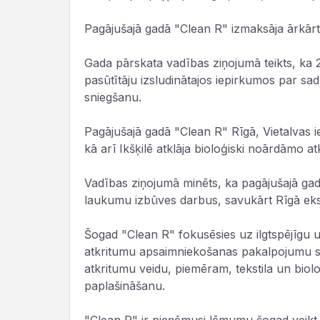
Pagājušajā gadā "Clean R" izmaksāja ārkār
Gada pārskata vadības ziņojumā teikts, ka 
pasūtītāju izsludinātajos iepirkumos par s
sniegšanu.
Pagājušajā gadā "Clean R" Rīgā, Vietalvas i
kā arī Ikšķilē atklāja bioloģiski noārdāmo
Vadības ziņojumā minēts, ka pagājušajā ga
laukumu izbūves darbus, savukārt Rīgā eksp
Šogad "Clean R" fokusēsies uz ilgtspējīgu u
atkritumu apsaimniekošanas pakalpojumu snie
atkritumu veidu, piemēram, tekstila un biol
paplašināšanu.