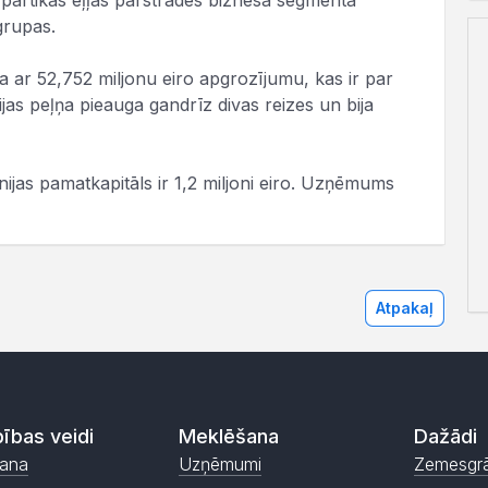
pārtikas eļļas pārstrādes biznesa segmenta
grupas.
a ar 52,752 miljonu eiro apgrozījumu, kas ir par
as peļņa pieauga gandrīz divas reizes un bija
ijas pamatkapitāls ir 1,2 miljoni eiro. Uzņēmums
Atpakaļ
ības veidi
Meklēšana
Dažādi
ana
Uzņēmumi
Zemesgr