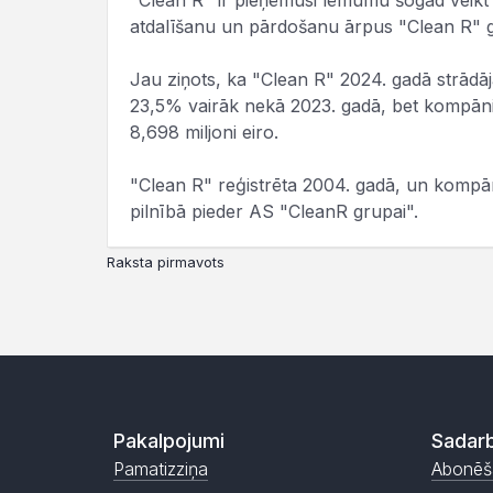
"Clean R" ir pieņēmusi lēmumu šogad veikt 
atdalīšanu un pārdošanu ārpus "Clean R" 
Jau ziņots, ka "Clean R" 2024. gadā strādāj
23,5% vairāk nekā 2023. gadā, bet kompānij
8,698 miljoni eiro.
"Clean R" reģistrēta 2004. gadā, un kompān
pilnībā pieder AS "CleanR grupai".
Raksta pirmavots
Pakalpojumi
Sadarb
Pamatizziņa
Abonēš