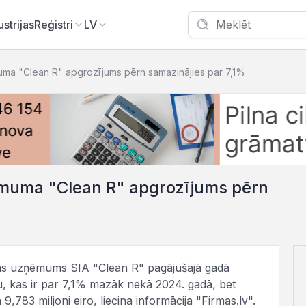
ustrijas
Reģistri
LV
ma "Clean R" apgrozījums pērn samazinājies par 7,1%
muma "Clean R" apgrozījums pērn
nas uzņēmums SIA "Clean R" pagājušajā gadā
u, kas ir par 7,1% mazāk nekā 2024. gadā, bet
,783 miljoni eiro, liecina informācija "Firmas.lv".