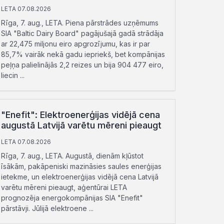
LETA 07.08.2026
Rīga, 7. aug., LETA. Piena pārstrādes uzņēmums
SIA "Baltic Dairy Board" pagājušajā gadā strādāja
ar 22,475 miljonu eiro apgrozījumu, kas ir par
85,7% vairāk nekā gadu iepriekš, bet kompānijas
peļņa palielinājās 2,2 reizes un bija 904 477 eiro,
liecin ...
"Enefit": Elektroenerģijas vidējā cena
augustā Latvijā varētu mēreni pieaugt
LETA 07.08.2026
Rīga, 7. aug., LETA. Augustā, dienām kļūstot
īsākām, pakāpeniski mazināsies saules enerģijas
ietekme, un elektroenerģijas vidējā cena Latvijā
varētu mēreni pieaugt, aģentūrai LETA
prognozēja energokompānijas SIA "Enefit"
pārstāvji. Jūlijā elektroene ...